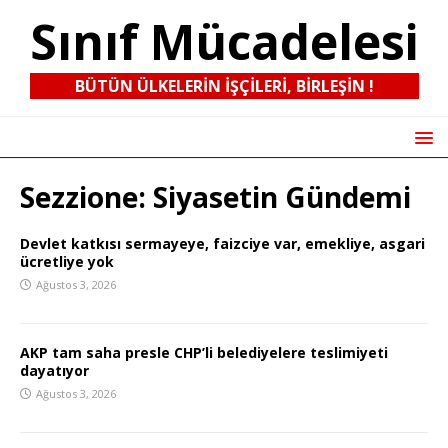
Sınıf Mücadelesi
BÜTÜN ÜLKELERIN IŞÇILERI, BIRLEŞIN !
Sezzione:
Siyasetin Gündemi
Devlet katkısı sermayeye, faizciye var, emekliye, asgari
ücretliye yok
Ağustos 3, 2026
AKP tam saha presle CHP’li belediyelere teslimiyeti
dayatıyor
Ağustos 3, 2026