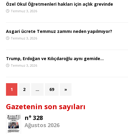
Özel Okul Öğretmenleri hakları için açlık grevinde
Temmuz 3, 2026
Asgari ücrete Temmuz zammı neden yapılmıyor?
Temmuz 3, 2026
Trump, Erdoğan ve Kılıçdaroğlu aynı gemide…
Temmuz 3, 2026
1
2
…
69
»
Gazetenin son sayıları
n° 328
Ağustos 2026