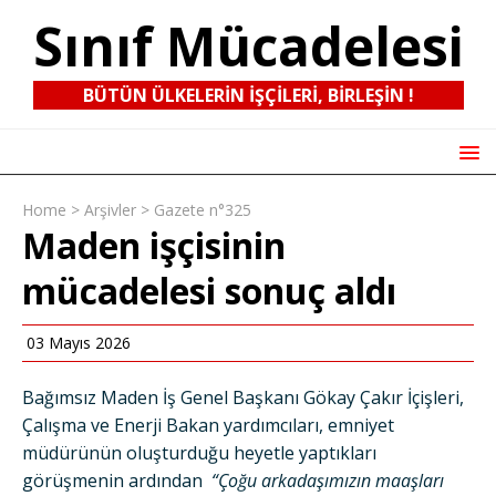
Sınıf Mücadelesi
BÜTÜN ÜLKELERIN IŞÇILERI, BIRLEŞIN !
Home
>
Arşivler
>
Gazete n°325
Maden işçisinin
mücadelesi sonuç aldı
03 Mayıs 2026
Bağımsız Maden İş Genel Başkanı Gökay Çakır İçişleri,
Çalışma ve Enerji Bakan yardımcıları, emniyet
müdürünün oluşturduğu heyetle yaptıkları
görüşmenin ardından
“Çoğu arkadaşımızın maaşları