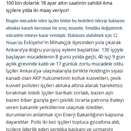
100 bin dolarlık 18 ayar altın saatinin sahibi! Ama
işçilere yılda iki maaş veriyor!
Bugün mücadele eden işçiler bütün bu bedelleri ödeyip haklarını
almakta kararlı davranan bir avuç insandır. Sendika değiştirerek
mücadele etmeye karar vermiştir. Haklarını alabilmek için 12
Eskişehir’in Mihalıççık ilçesinden yola çıkarak
Nisan’da
Ankara’ya doğru yürüyüş eylemi başlattılar.
130 işçiyle
başlayan mücadelenin 8 günü yolda geçti, 40 işçi 9 gün
açılık grevinde kaldı ve 17 günlük zorlu mücadele oldu.
İşçiler Ankara’ya ulaşmalarıyla birlikte holdingin siyasi
kanadı olan AKP hükümetinin kolluk kuvvetleri, çevik
kuvvet polisleri işçileri abluka altına alarak hareketsiz
bırakmak istedi. İşçiler barikatı zorladı, bazen aştı
bazen biber gazıyla geri çekildi. Israrla patrona ihaleyi
veren bakanlık yetkililerine ulaşmak istediler,
durumlarını anlatmak için Enerji Bakanlığının kapısına
dayandılar. Polis iki kez işçileri topluca gözaltına aldı,
işçilere liderlik eden sendika başkanı ve uzmanını