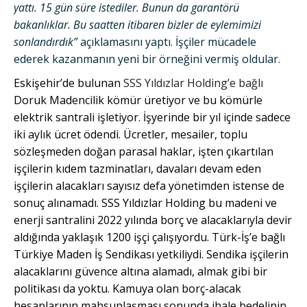
yattı. 15 gün süre istediler. Bunun da garantörü
bakanlıklar. Bu saatten itibaren bizler de eylemimizi
sonlandırdık”
açıklamasını yaptı. İşçiler mücadele
ederek kazanmanın yeni bir örneğini vermiş oldular.
Eskişehir’de bulunan
SSS Yıldızlar Holding’e bağlı
Doruk Madencilik kömür üretiyor ve bu kömürle
elektrik santrali işletiyor. İşyerinde bir yıl içinde sadece
iki aylık ücret ödendi. Ücretler, mesailer, toplu
sözleşmeden doğan parasal haklar, işten çıkartılan
işçilerin kıdem tazminatları, davaları devam eden
işçilerin alacakları sayısız defa yönetimden istense de
sonuç alınamadı. SSS Yıldızlar Holding bu madeni ve
enerji santralini 2022 yılında borç ve alacaklarıyla devir
aldığında yaklaşık 1200 işçi çalışıyordu. Türk-İş’e bağlı
Türkiye Maden İş Sendikası yetkiliydi. Sendika işçilerin
alacaklarını güvence altına alamadı, almak gibi bir
politikası da yoktu. Kamuya olan borç-alacak
hesaplarının mahsuplaşması sonunda ihale bedelinin