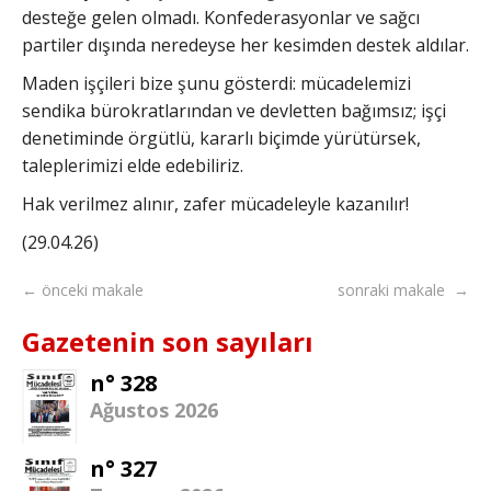
desteğe gelen olmadı. Konfederasyonlar ve sağcı
partiler dışında neredeyse her kesimden destek aldılar.
Maden işçileri bize şunu gösterdi: mücadelemizi
sendika bürokratlarından ve devletten bağımsız; işçi
denetiminde örgütlü, kararlı biçimde yürütürsek,
taleplerimizi elde edebiliriz.
Hak verilmez alınır, zafer mücadeleyle kazanılır!
(29.04.26)
← önceki makale
sonraki makale →
Gazetenin son sayıları
n° 328
Ağustos 2026
n° 327