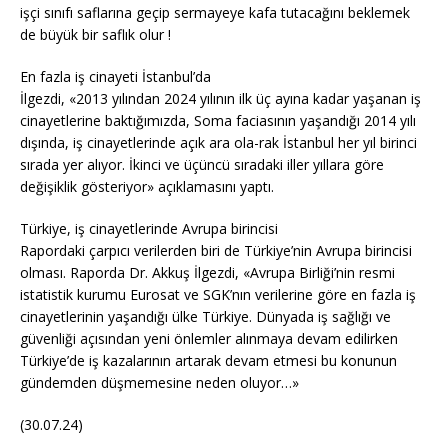
işçi sınıfı saflarına geçip sermayeye kafa tutacağını beklemek
de büyük bir saflık olur !
En fazla iş cinayeti İstanbul’da
İlgezdi, «2013 yılından 2024 yılının ilk üç ayına kadar yaşanan iş
cinayetlerine baktığımızda, Soma faciasının yaşandığı 2014 yılı
dışında, iş cinayetlerinde açık ara ola-rak İstanbul her yıl birinci
sırada yer alıyor. İkinci ve üçüncü sıradaki iller yıllara göre
değişiklik gösteriyor» açıklamasını yaptı.
Türkiye, iş cinayetlerinde Avrupa birincisi
Rapordaki çarpıcı verilerden biri de Türkiye’nin Avrupa birincisi
olması. Raporda Dr. Akkuş İlgezdi, «Avrupa Birliği’nin resmi
istatistik kurumu Eurosat ve SGK’nın verilerine göre en fazla iş
cinayetlerinin yaşandığı ülke Türkiye. Dünyada iş sağlığı ve
güvenliği açısından yeni önlemler alınmaya devam edilirken
Türkiye’de iş kazalarının artarak devam etmesi bu konunun
gündemden düşmemesine neden oluyor…»
(30.07.24)