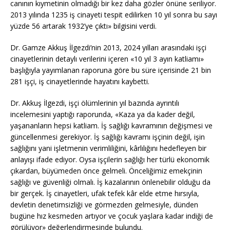
canının kıymetinin olmadığı bir kez daha gözler önüne seriliyor.
2013 yılında 1235 iş cinayeti tespit edilirken 10 yıl sonra bu sayı
yüzde 56 artarak 1932’ye çıktı» bilgisini verdi.
Dr. Gamze Akkuş İlgezdi’nin 2013, 2024 yılları arasındaki işçi
cinayetlerinin detaylı verilerini içeren «10 yıl 3 ayın katliamı»
başlığıyla yayımlanan raporuna göre bu süre içerisinde 21 bin
281 işçi, iş cinayetlerinde hayatını kaybetti.
Dr. Akkuş İlgezdi, işçi ölümlerinin yıl bazında ayrıntılı
incelemesini yaptığı raporunda, «Kaza ya da kader değil,
yaşananların hepsi katliam. İş sağlığı kavramının değişmesi ve
güncellenmesi gerekiyor. İş sağlığı kavramı işçinin değil, işin
sağlığını yani işletmenin verimliliğini, kârlılığını hedefleyen bir
anlayışı ifade ediyor. Oysa işçilerin sağlığı her türlü ekonomik
çıkardan, büyümeden önce gelmeli. Önceliğimiz emekçinin
sağlığı ve güvenliği olmalı. İş kazalarının önlenebilir olduğu da
bir gerçek. İş cinayetleri, ufak tefek kâr elde etme hırsıyla,
devletin denetimsizliği ve görmezden gelmesiyle, dünden
bugüne hız kesmeden artıyor ve çocuk yaşlara kadar indiği de
görülüyor» değerlendirmesinde bulundu.