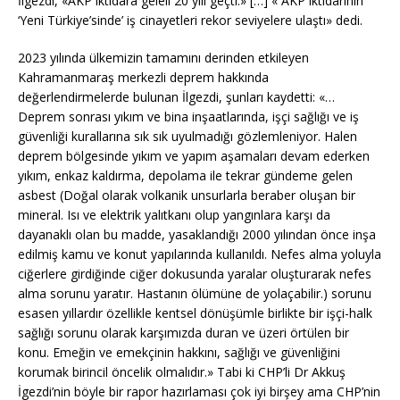
İlgezdi, «AKP iktidara geleli 20 yılı geçti.» […] « AKP iktidarının
‘Yeni Türkiye’sinde’ iş cinayetleri rekor seviyelere ulaştı» dedi.
2023 yılında ülkemizin tamamını derinden etkileyen
Kahramanmaraş merkezli deprem hakkında
değerlendirmelerde bulunan İlgezdi, şunları kaydetti: «…
Deprem sonrası yıkım ve bina inşaatlarında, işçi sağlığı ve iş
güvenliği kurallarına sık sık uyulmadığı gözlemleniyor. Halen
deprem bölgesinde yıkım ve yapım aşamaları devam ederken
yıkım, enkaz kaldırma, depolama ile tekrar gündeme gelen
asbest (Doğal olarak volkanik unsurlarla beraber oluşan bir
mineral. Isı ve elektrik yalıtkanı olup yangınlara karşı da
dayanaklı olan bu madde, yasaklandığı 2000 yılından önce inşa
edilmiş kamu ve konut yapılarında kullanıldı. Nefes alma yoluyla
ciğerlere girdiğinde ciğer dokusunda yaralar oluşturarak nefes
alma sorunu yaratır. Hastanın ölümüne de yolaçabilir.) sorunu
esasen yıllardır özellikle kentsel dönüşümle birlikte bir işçi-halk
sağlığı sorunu olarak karşımızda duran ve üzeri örtülen bir
konu. Emeğin ve emekçinin hakkını, sağlığı ve güvenliğini
korumak birincil öncelik olmalıdır.» Tabi ki CHP’li Dr Akkuş
İgezdi’nin böyle bir rapor hazırlaması çok iyi birşey ama CHP’nin