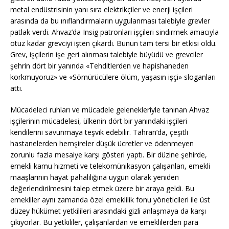
metal endüstrisinin yanı sıra elektrikçiler ve enerji işçileri
arasında da bu ınıflandırmaların uygulanması talebiyle grevler
patlak verdi. Ahvaz’da Insig patronları işçileri sindirmek amacıyla
otuz kadar grevciyi işten çıkardı. Bunun tam tersi bir etkisi oldu.
Grev, işçilerin işe geri alınması talebiyle büyüdü ve grevciler
şehrin dört bir yanında «Tehditlerden ve hapishaneden
korkmuyoruz» ve «Sömürücülere ölüm, yaşasın işçi» sloganları
attı.
Mücadeleci ruhları ve mücadele gelenekleriyle tanınan Ahvaz
işçilerinin mücadelesi, ülkenin dört bir yanındaki işçileri
kendilerini savunmaya teşvik edebilir. Tahran’da, çeşitli
hastanelerden hemşireler düşük ücretler ve ödenmeyen
zorunlu fazla mesaiye karşı gösteri yaptı. Bir düzine şehirde,
emekli kamu hizmeti ve telekomünikasyon çalışanları, emekli
maaşlarının hayat pahalılığına uygun olarak yeniden
değerlendirilmesini talep etmek üzere bir araya geldi. Bu
emekliler aynı zamanda özel emeklilik fonu yöneticileri ile üst
düzey hükümet yetkilileri arasındaki gizli anlaşmaya da karşı
çıkıyorlar. Bu yetkililer, çalışanlardan ve emeklilerden para