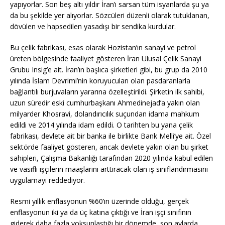
yapıyorlar. Son beş altı yıldır İran’ı sarsan tüm isyanlarda şu ya
da bu şekilde yer alıyorlar. Sözcüleri düzenli olarak tutuklanan,
dövülen ve hapsedilen yasadışı bir sendika kurdular.
Bu çelik fabrikası, esas olarak Hozistan’ın sanayi ve petrol
üreten bölgesinde faaliyet gösteren İran Ulusal Çelik Sanayi
Grubu Insig’e ait. İran’ın başlıca şirketleri gibi, bu grup da 2010
yılında İslam Devrimi’nin koruyucuları olan pasdaranlarla
bağlantılı burjuvaların yararına özelleştirildi. Şirketin ilk sahibi,
uzun süredir eski cumhurbaşkanı Ahmedinejad’a yakın olan
milyarder Khosravi, dolandırıcılık suçundan idama mahkum
edildi ve 2014 yılında idam edildi. O tarihten bu yana çelik
fabrikası, devlete ait bir banka ile birlikte Bank Melli’ye ait. Özel
sektörde faaliyet gösteren, ancak devlete yakın olan bu şirket
sahipleri, Çalışma Bakanlığı tarafından 2020 yılında kabul edilen
ve vasıflı işçilerin maaşlarını arttıracak olan iş sınıflandırmasını
uygulamayı reddediyor.
Resmi yıllık enflasyonun %60’ın üzerinde olduğu, gerçek
enflasyonun iki ya da üç katına çıktığı ve İran işçi sınıfının
giderek daha fazla yoksunlaştığı bir dönemde, son aylarda