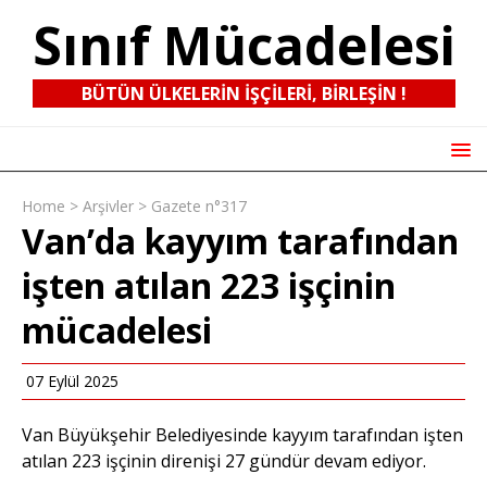
Sınıf Mücadelesi
BÜTÜN ÜLKELERIN IŞÇILERI, BIRLEŞIN !
Home
>
Arşivler
>
Gazete n°317
Van’da kayyım tarafından
işten atılan 223 işçinin
mücadelesi
07 Eylül 2025
Van Büyükşehir Belediyesinde kayyım tarafından işten
atılan 223 işçinin direnişi 27 gündür devam ediyor.