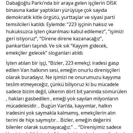
Dabağoğlu Parkı’nda bir araya gelen işçilerin DİSK
binasına kadar yaptıkları yürüyüşe çok sayıda
demokratik kitle örgütü, yurttaşlar ve siyasi parti
temsilcileri katıldı. Eylemde: “223 işçinin haksız ve
hukuksuzca işten çıkarılması kabul edilemez”, “işimizi
geri istiyoruz”, “Direne direne kazanacağız”,
pankartları taşındı. Ve sık sık “Kayyım gidecek,
emekçiler gelecek” sloganları atıldı.
İşten atılan bir işçi, “Bizler, 223 emekçi; iradesi gasp
edilen Van halkının sesi, emeğin onurlu direnişçileri
olarak buradayız. Ne işimizi ne onurumuzu kayyıma
teslim etmeyeceğiz, çünkü biliyoruz ki bu mücadele
sadece bizim değil, ülkenin dört bit yanında sömürülen
, hakları gasbedilen , emeği yok sayılan milyonların
mücadelesidir… Bugün Van’da, kayyımlar, halkın
iradesini yok saymakla kalmamış, emekçilerin alın
terini de hiçe saymıştır… Bizler, emeğin değerini
bilenler olarak susmayacağız.” … “Direnişimiz sadece