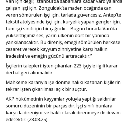
Van için değil; İstanbul’da sabahlara kadar vardiyalarda
çalışan işçi için, Zonguldak’ta maden ocağında can
veren sömürülen işçi için, tarlada güvencesiz, Antep’te
tekstil atölyesinde işçi için, kuryelik yapan gençler için,
tüm işçi sınıfı için bir çağrıdır… Bugün burada Van’da
yükselttiğimiz ses, yarın ülkenin dört bir yanında
yankılanacaktır. Bu direniş, emeği sömürülen herkese
cesaret verecek kayyum zihniyetine karşı halkın
iradesini ve emeğin gücünü artıracaktır.”
İşçilerin talepleri: işten çıkarılan 223 işçiyle ilgili karar
derhal geri alınmalıdır.
Mahkeme kararıyla işe dönme hakkı kazanan kişilerin
tekrar işten çıkarılması açık bir suçtur.
AKP hükümetinin kayyımlar yoluyla yaptığı saldırılar
sömürü düzeninin bir parçasıdır. İşçi sınıfı bunlara
karşı da direniyor ve haklı olarak direnmeye de devam
edecektir. (28.08.25)