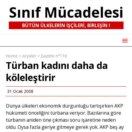
Sınıf Mücadelesi
BÜTÜN ÜLKELERIN IŞÇILERI, BIRLEŞIN !
Home
>
Arşivler
>
Gazete n°116
Türban kadını daha da
köleleştirir
31 Ocak 2008
Dünya ülkeleri ekonomik durgunluğu tartışırken AKP
hükümeti önceliğini türbana veriyor. Bazılarına göre
türbanın aniden öne çıkması soru işaretine neden
oldu. Oysa fazla geriye gitmeye gerek yok. AKP beş ay