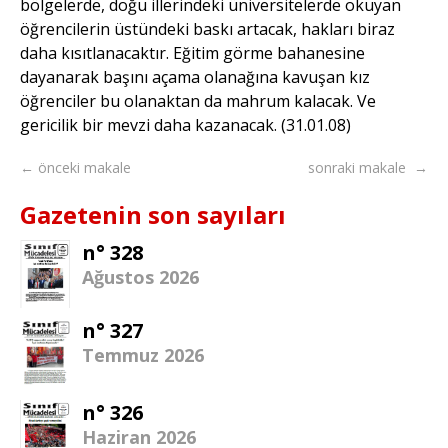
bölgelerde, doğu illerindeki üniversitelerde okuyan
öğrencilerin üstündeki baskı artacak, hakları biraz
daha kısıtlanacaktır. Eğitim görme bahanesine
dayanarak başını açama olanağına kavuşan kız
öğrenciler bu olanaktan da mahrum kalacak. Ve
gericilik bir mevzi daha kazanacak. (31.01.08)
← önceki makale
sonraki makale →
Gazetenin son sayıları
n° 328
Ağustos 2026
n° 327
Temmuz 2026
n° 326
Haziran 2026