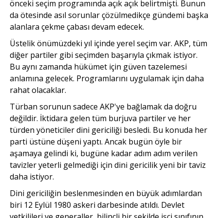
önceki seçim programında açık açık belirtmişti. Bunun
da ötesinde asıl sorunlar çözülmedikçe gündemi başka
alanlara çekme çabası devam edecek.
Üstelik önümüzdeki yıl içinde yerel seçim var. AKP, tüm
diğer partiler gibi seçimden başarıyla çıkmak istiyor.
Bu aynı zamanda hükümet için güven tazelemesi
anlamına gelecek. Programlarını uygulamak için daha
rahat olacaklar.
Türban sorunun sadece AKP'ye bağlamak da doğru
değildir. İktidara gelen tüm burjuva partiler ve her
türden yöneticiler dini gericiliği besledi. Bu konuda her
parti üstüne düşeni yaptı. Ancak bugün öyle bir
aşamaya gelindi ki, bugüne kadar adım adım verilen
tavizler yeterli gelmediği için dini gericilik yeni bir taviz
daha istiyor.
Dini gericiliğin beslenmesinden en büyük adımlardan
biri 12 Eylül 1980 askeri darbesinde atıldı. Devlet
yetkilileri ve generaller, bilinçli bir şekilde işçi sınıfının