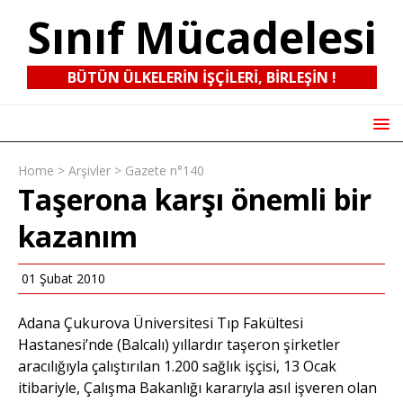
Sınıf Mücadelesi
BÜTÜN ÜLKELERIN IŞÇILERI, BIRLEŞIN !
Home
>
Arşivler
>
Gazete n°140
Taşerona karşı önemli bir
kazanım
01 Şubat 2010
Adana Çukurova Üniversitesi Tıp Fakültesi
Hastanesi’nde (Balcalı) yıllardır taşeron şirketler
aracılığıyla çalıştırılan 1.200 sağlık işçisi, 13 Ocak
itibariyle, Çalışma Bakanlığı kararıyla asıl işveren olan