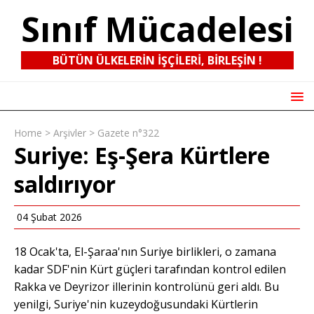
Sınıf Mücadelesi
BÜTÜN ÜLKELERIN IŞÇILERI, BIRLEŞIN !
Home
>
Arşivler
>
Gazete n°322
Suriye: Eş-Şera Kürtlere
saldırıyor
04 Şubat 2026
18 Ocak'ta, El-Şaraa'nın Suriye birlikleri, o zamana
kadar SDF'nin Kürt güçleri tarafından kontrol edilen
Rakka ve Deyrizor illerinin kontrolünü geri aldı. Bu
yenilgi, Suriye'nin kuzeydoğusundaki Kürtlerin