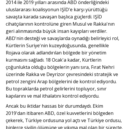
2014 ile 2019 yılları arasında ABD önderliğindeki
uluslararası koalisyonun IŞİD'e karşı yürüttüğü
savaşta karada savaşan başlıca güçlerdi. IŞİD
cihatçılarının kontrolüne giren Musul ve Rakka'nın
geri alınmasında büyük insan kayıpları verdiler.
ABD'nin desteği ve savaşlarda oynadığı belirleyici rol,
Kürtlerin Suriye'nin kuzeydoğusunda, genellikle
Rojava olarak adlandırılan bölgede bir yönetim
kurmasını sağladı. 18 Ocak'a kadar, Kürtlerin
çoğunlukta olduğu bölgelerin yanı sıra, Fırat Nehri
üzerinde Rakka ve Deyrizor çevresindeki stratejik ve
petrol zengini Arap bölgelerini de kontrol ediyordu.
Bu topraklarda petrol gelirlerini topluyor, sınır
kapılarını ve mal ithalatını kontrol ediyordu.
Ancak bu iktidar hassas bir durumdaydı. Ekim
2019'dan itibaren ABD, özel kuvvetlerini bölgeden
çekerek, Türkiye ordusuna yol açtı ve Türkiye ordusu,
binlerce sivilin ölümüne ve yıkıma mal olan bir süreçte,