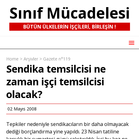
Sınıf Mücadelesi
BÜTÜN ÜLKELERIN IŞÇILERI, BIRLEŞIN !
Home
>
Arşivler
>
Gazete n°119
Sendika temsilcisi ne
zaman işçi temsilcisi
olacak?
02 Mayıs 2008
Tepkiler nedeniyle sendikacıların bir daha olmayacak
dediği borçlandırma yine yapıldı. 23 Nisan tatiline
karşılık bir cumartesi günü çalıştırıldık. İşçi bu kez ne