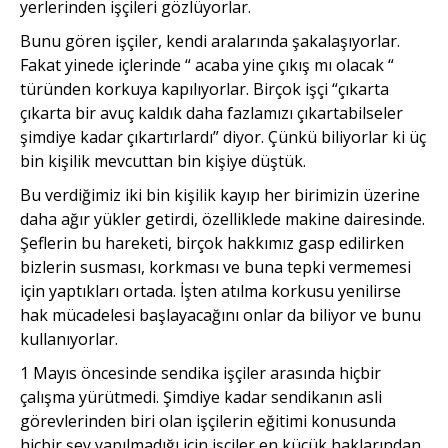
yerlerinden işçileri gözlüyorlar.
Bunu gören işçiler, kendi aralarında şakalaşıyorlar.
Fakat yinede içlerinde “ acaba yine çıkış mı olacak “
türünden korkuya kapılıyorlar. Birçok işçi “çıkarta
çıkarta bir avuç kaldık daha fazlamızı çıkartabilseler
şimdiye kadar çıkartırlardı” diyor. Çünkü biliyorlar ki üç
bin kişilik mevcuttan bin kişiye düştük.
Bu verdiğimiz iki bin kişilik kayıp her birimizin üzerine
daha ağır yükler getirdi, özelliklede makine dairesinde.
Şeflerin bu hareketi, birçok hakkımız gasp edilirken
bizlerin susması, korkması ve buna tepki vermemesi
için yaptıkları ortada. İşten atılma korkusu yenilirse
hak mücadelesi başlayacağını onlar da biliyor ve bunu
kullanıyorlar.
1 Mayıs öncesinde sendika işçiler arasında hiçbir
çalışma yürütmedi. Şimdiye kadar sendikanın asli
görevlerinden biri olan işçilerin eğitimi konusunda
hiçbir şey yapılmadığı için işçiler en küçük haklarından