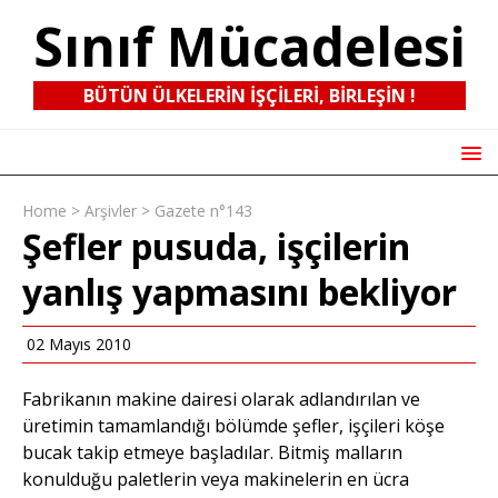
Sınıf Mücadelesi
BÜTÜN ÜLKELERIN IŞÇILERI, BIRLEŞIN !
Home
>
Arşivler
>
Gazete n°143
Şefler pusuda, işçilerin
yanlış yapmasını bekliyor
02 Mayıs 2010
Fabrikanın makine dairesi olarak adlandırılan ve
üretimin tamamlandığı bölümde şefler, işçileri köşe
bucak takip etmeye başladılar. Bitmiş malların
konulduğu paletlerin veya makinelerin en ücra