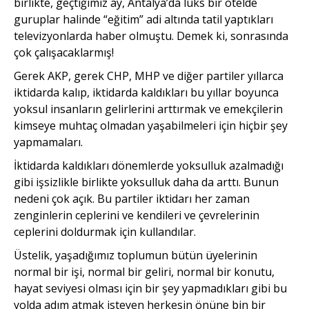
birlikte, geçtiğimiz ay, Antalya’da lüks bir otelde
guruplar halinde “eğitim” adi altında tatil yaptıkları
televizyonlarda haber olmuştu. Demek ki, sonrasında
çok çalışacaklarmış!
Gerek AKP, gerek CHP, MHP ve diğer partiler yıllarca
iktidarda kalıp, iktidarda kaldıkları bu yıllar boyunca
yoksul insanların gelirlerini arttırmak ve emekçilerin
kimseye muhtaç olmadan yaşabilmeleri için hiçbir şey
yapmamaları.
İktidarda kaldıkları dönemlerde yoksulluk azalmadığı
gibi işsizlikle birlikte yoksulluk daha da arttı. Bunun
nedeni çok açık. Bu partiler iktidarı her zaman
zenginlerin ceplerini ve kendileri ve çevrelerinin
ceplerini doldurmak için kullandılar.
Üstelik, yaşadığımız toplumun bütün üyelerinin
normal bir işi, normal bir geliri, normal bir konutu,
hayat seviyesi olması için bir şey yapmadıkları gibi bu
yolda adım atmak isteyen herkesin önüne bin bir