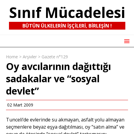
Sınıf Mücadelesi
BÜTÜN ÜLKELERIN IŞÇILERI, BIRLEŞIN !
Home
>
Arşivler
>
Gazete n°129
Oy avcılarının dağıttığı
sadakalar ve “sosyal
devlet”
02 Mart 2009
Tunceli’de evlerinde su akmayan, asfalt yolu almayan
seçmenlere beyaz eşya dağıtılması, oy “satın alma” ve
onun da ötesinde “sosyal devlet” tartışmasını