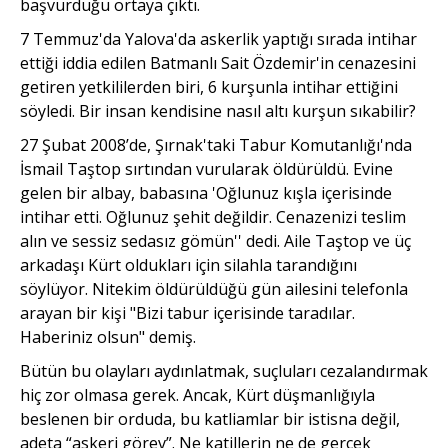
başvurduğu ortaya çıktı.
7 Temmuz'da Yalova'da askerlik yaptığı sırada intihar
ettiği iddia edilen Batmanlı Sait Özdemir'in cenazesini
getiren yetkililerden biri, 6 kurşunla intihar ettiğini
söyledi. Bir insan kendisine nasıl altı kurşun sıkabilir?
27 Şubat 2008’de, Şırnak'taki Tabur Komutanlığı'nda
İsmail Taştop sırtından vurularak öldürüldü. Evine
gelen bir albay, babasına 'Oğlunuz kışla içerisinde
intihar etti. Oğlunuz şehit değildir. Cenazenizi teslim
alın ve sessiz sedasız gömün'' dedi. Aile Taştop ve üç
arkadaşı Kürt oldukları için silahla tarandığını
söylüyor. Nitekim öldürüldüğü gün ailesini telefonla
arayan bir kişi "Bizi tabur içerisinde taradılar.
Haberiniz olsun" demiş.
Bütün bu olayları aydınlatmak, suçluları cezalandırmak
hiç zor olmasa gerek. Ancak, Kürt düşmanlığıyla
beslenen bir orduda, bu katliamlar bir istisna değil,
adeta “askeri görev”. Ne katillerin ne de gerçek