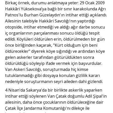
Birkaç örnek, durumu anlatmaya yeter: 29 Ocak 2009
Hakkâri Yüksekova’ya bağlı bir sınır karakolunda Ağrı
Patnos'lu Burhan Güzelaydın'ın intihar ettiği açıklandı.
Ailesinin talebiyle Hakkâri Savcılığı'nın yaptırdığı
otopside, intihar etmediği ve aldığı ağır darbe sonucu
iç organlarının parçalanması sonucu öldüğü tespit
edildi. Köylüleri öldürülen erin, öldürülmeden bir gün
önce birliğinden kaçarak, "Kürt olduğum için beni
öldürecekler" diyerek köye sığındığı ve ardından köye
gelen askerler tarafından götürüldükten sonra
öldürüldüğü söyleyip ifade vermek için başvurdular.
Van Askeri Savcılığı, soruşturmada hiç kimse
tutuklanmadığı gibi dosyaya konulan gizlilik kararı
nedeniyle soruşturmanın seyri aileden dahi gizlendi.
4 Nisan'da Sakarya'da bir birlikte askerlik yaparken
intihar ettiği söylenen Van Çatak doğumlu Adil Şipal'in
ailesinin, daha önce çocuklarının öldürüleceğine dair
Çatak İlçe Jandarma Komutanlığı'nı dilekçe ile