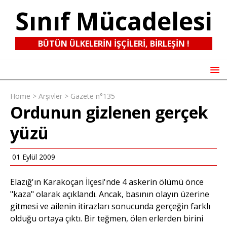
Sınıf Mücadelesi
BÜTÜN ÜLKELERIN IŞÇILERI, BIRLEŞIN !
Home
>
Arşivler
>
Gazete n°135
Ordunun gizlenen gerçek
yüzü
01 Eylül 2009
Elazığ'ın Karakoçan İlçesi'nde 4 askerin ölümü önce
"kaza" olarak açıklandı. Ancak, basının olayın üzerine
gitmesi ve ailenin itirazları sonucunda gerçeğin farklı
olduğu ortaya çıktı. Bir teğmen, ölen erlerden birini