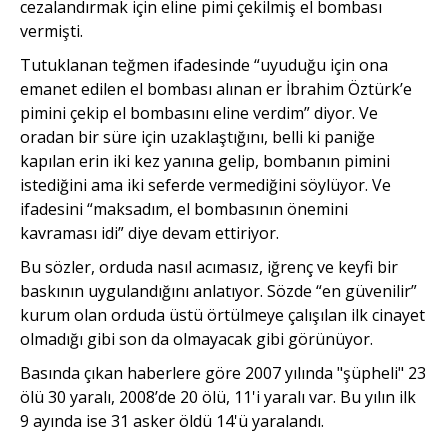
cezalandırmak için eline pimi çekilmiş el bombası
vermişti.
Tutuklanan teğmen ifadesinde “uyuduğu için ona
emanet edilen el bombası alınan er İbrahim Öztürk’e
pimini çekip el bombasını eline verdim” diyor. Ve
oradan bir süre için uzaklaştığını, belli ki paniğe
kapılan erin iki kez yanına gelip, bombanın pimini
istediğini ama iki seferde vermediğini söylüyor. Ve
ifadesini “maksadım, el bombasının önemini
kavraması idi” diye devam ettiriyor.
Bu sözler, orduda nasıl acımasız, iğrenç ve keyfi bir
baskının uygulandığını anlatıyor. Sözde “en güvenilir”
kurum olan orduda üstü örtülmeye çalışılan ilk cinayet
olmadığı gibi son da olmayacak gibi görünüyor.
Basında çıkan haberlere göre 2007 yılında "şüpheli" 23
ölü 30 yaralı, 2008’de 20 ölü, 11'i yaralı var. Bu yılın ilk
9 ayında ise 31 asker öldü 14'ü yaralandı.