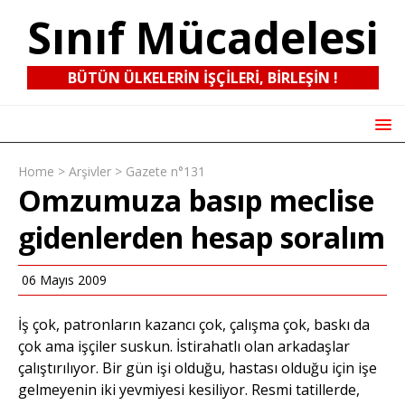
Sınıf Mücadelesi
BÜTÜN ÜLKELERIN IŞÇILERI, BIRLEŞIN !
Home
>
Arşivler
>
Gazete n°131
Omzumuza basıp meclise
gidenlerden hesap soralım
06 Mayıs 2009
İş çok, patronların kazancı çok, çalışma çok, baskı da
çok ama işçiler suskun. İstirahatlı olan arkadaşlar
çalıştırılıyor. Bir gün işi olduğu, hastası olduğu için işe
gelmeyenin iki yevmiyesi kesiliyor. Resmi tatillerde,