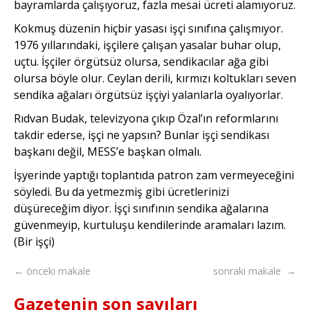
bayramlarda çalışıyoruz, fazla mesai ücreti alamıyoruz.
Kokmuş düzenin hiçbir yasası işçi sınıfına çalışmıyor.
1976 yıllarındaki, işçilere çalışan yasalar buhar olup,
uçtu. İşçiler örgütsüz olursa, sendikacılar ağa gibi
olursa böyle olur. Ceylan derili, kırmızı koltukları seven
sendika ağaları örgütsüz işçiyi yalanlarla oyalıyorlar.
Rıdvan Budak, televizyona çıkıp Özal’ın reformlarını
takdir ederse, işçi ne yapsın? Bunlar işçi sendikası
başkanı değil, MESS’e başkan olmalı.
İşyerinde yaptığı toplantıda patron zam vermeyeceğini
söyledi. Bu da yetmezmiş gibi ücretlerinizi
düşüreceğim diyor. İşçi sınıfının sendika ağalarına
güvenmeyip, kurtuluşu kendilerinde aramaları lazım.
(Bir işçi)
← önceki makale
sonraki makale →
Gazetenin son sayıları