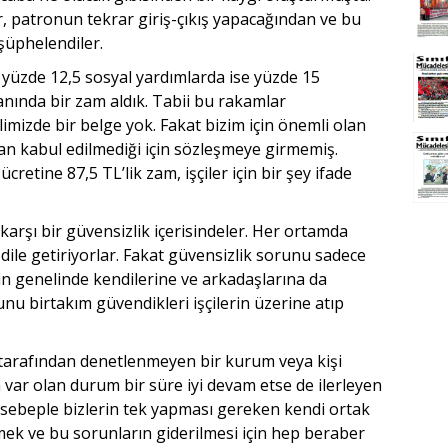
er, patronun tekrar giriş-çıkış yapacağından ve bu
şüphelendiler.
yüzde 12,5 sosyal yardımlarda ise yüzde 15
oranında bir zam aldık. Tabii bu rakamlar
limizde bir belge yok. Fakat bizim için önemli olan
an kabul edilmediği için sözleşmeye girmemiş.
cretine 87,5 TL’lik zam, işçiler için bir şey ifade
arşı bir güvensizlik içerisindeler. Her ortamda
ile getiriyorlar. Fakat güvensizlik sorunu sadece
rin genelinde kendilerine ve arkadaşlarına da
unu birtakım güvendikleri işçilerin üzerine atıp
r tarafından denetlenmeyen bir kurum veya kişi
 var olan durum bir süre iyi devam etse de ilerleyen
O sebeple bizlerin tek yapması gereken kendi ortak
mek ve bu sorunların giderilmesi için hep beraber