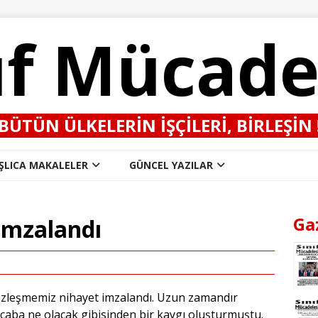
ıf Mücade
BÜTÜN ÜLKELERIN IŞÇILERI, BIRLEŞIN 
ŞLICA MAKALELER
GÜNCEL YAZILAR
Ga
imzalandı
özleşmemiz nihayet imzalandı. Uzun zamandır
caba ne olacak gibisinden bir kaygı oluşturmuştu.