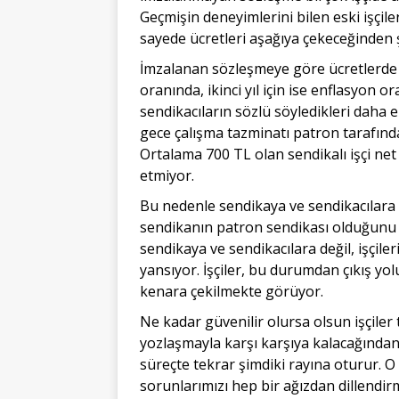
Geçmişin deneyimlerini bilen eski işçil
sayede ücretleri aşağıya çekeceğinden 
İmzalanan sözleşmeye göre ücretlerde 
oranında, ikinci yıl için ise enflasyon 
sendikacıların sözlü söyledikleri daha e
gece çalışma tazminatı patron tarafınd
Ortalama 700 TL olan sendikalı işçi net ü
etmiyor.
Bu nedenle sendikaya ve sendikacılara k
sendikanın patron sendikası olduğunu d
sendikaya ve sendikacılara değil, işçile
yansıyor. İşçiler, bu durumdan çıkış yol
kenara çekilmekte görüyor.
Ne kadar güvenilir olursa olsun işçile
yozlaşmayla karşı karşıya kalacağından
süreçte tekrar şimdiki rayına oturur. 
sorunlarımızı hep bir ağızdan dillendir