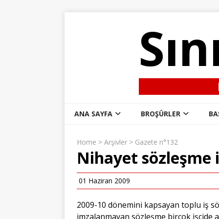
Sın
ANA SAYFA
BROŞÜRLER
BA
Home
>
Arşivler
>
Gazete n°132
Nihayet sözleşme 
01 Haziran 2009
2009-10 dönemini kapsayan toplu iş s
imzalanmayan sözleşme birçok işçide a