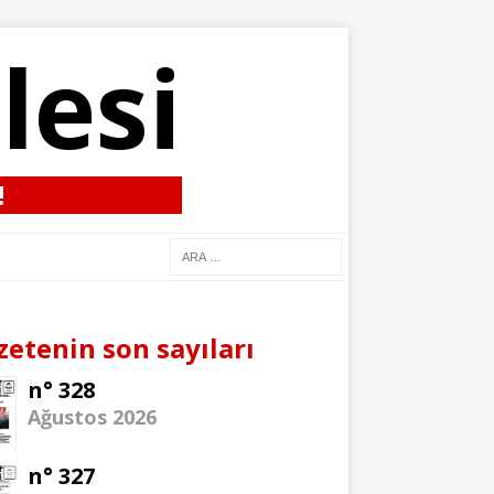
lesi
!
zetenin son sayıları
n° 328
Ağustos 2026
n° 327