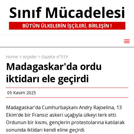
Sınıf Mücadelesi
BÜTÜN ÜLKELERIN IŞÇILERI, BIRLEŞIN !
Home
>
Arşivler
>
Gazete n°319
Madagaskar'da ordu
iktidarı ele geçirdi
05 Kasım 2025
Madagaskar'da Cumhurbaşkanı Andry Rajoelina, 13
Ekim'de bir Fransız askeri uçağıyla ülkeyi terk etti.
Ordunun bir kısmı, gençlerin protestolarına katılarak
sonunda iktidarı kendi eline geçirdi.