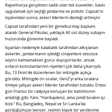
Rajoelina'ya gerçekten sadık olan tek kuvvetler, baskı
uygulamak için seçtiği jandarma ve polistir. Capsat'ın
isyanından sonra, askeri liderlerin desteği artmıştır.
Capsat tarafından yeni bir genelkurmay başkanı
atandı: General Pikulas, yaklaşık 60 üst düzey subayın
huzurunda görevine başladı.
İsyanları nedeniyle kalabalık tarafından alkışlanan
askerler, jandarmanın işlediği cinayetlere sessizce
seyirci kalmamaktan gurur duyuyorlardır, ancak
onların
komutanlarının niyetleri çok daha çıkarcıydı.
Bu, 13 Ekim'de düzenlenen bir mitingde açıkça
görüldü. Mitingde ön sıralar, GenZ'yi arka sıralara
itmeye çalışan askeri liderler tarafından tutuldu. Ertesi
gün Fransız bir radyoya konuşan bir katılımcının
anlattığı gibi. Yani, “Harikaydınız, ama şimdi bırakın işi
bize.” Bu, Bangladeş, Nepal ve Sri Lanka'da
gördüğümüze benzer, rejimin klasik bir yenilenme