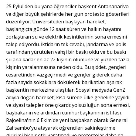
25 Eylül'den bu yana öğrenciler başkent Antananarivo
ve diğer büyük şehirlerde her gün protesto gösterileri
düzenliyor. Üniversiteden başlayan hareket,
başlangıçta günde 12 saat süren ve halkın hayatını
zorlaştıran su ve elektrik kesintilerinin sona ermesini
talep ediyordu. İktidarın tek cevabı, jandarma ve polis
tarafından yürütülen vahşi bir baskı oldu ve bu baskı
şu ana kadar en az 22 kişinin ölümüne ve yüzden fazla
kişinin yaralanmasına neden oldu. Bu şiddet, gençleri
cesaretinden vazgeçirmedi ve gençler giderek daha
fazla sayıda sokaklara dökülerek barikatları aşarak
başkentin merkezine ulaştılar. Sosyal medyada GenZ
adıyla doğan hareket, kısa sürede ülke geneline yayıldı
ve siyasi talepler öne çıkardı: yolsuzluğun sona ermesi,
başbakanın ve ardından cumhurbaşkanının istifası.
Rajoelina'nın 6 Ekim'de yeni başbakan olarak General
Zafisambo'yu atayarak öğrencileri sakinleştirme
girişimi hiçbir etki yaratmadı ve protestolar daha da