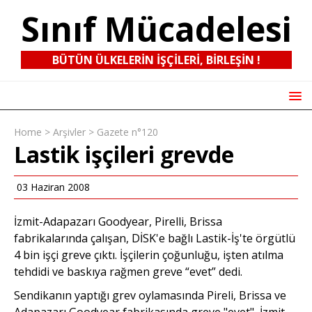
Sınıf Mücadelesi
BÜTÜN ÜLKELERIN IŞÇILERI, BIRLEŞIN !
Home
>
Arşivler
>
Gazete n°120
Lastik işçileri grevde
03 Haziran 2008
İzmit-Adapazarı Goodyear, Pirelli, Brissa
fabrikalarında çalışan, DİSK'e bağlı Lastik-İş'te örgütlü
4 bin işçi greve çıktı. İşçilerin çoğunluğu, işten atılma
tehdidi ve baskıya rağmen greve “evet” dedi.
Sendikanın yaptığı grev oylamasında Pireli, Brissa ve
Adapazarı Goodyear fabrikasında greve "evet", İzmit