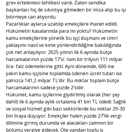
grev ertelemesi tehlikesi vardı. Zaten sendika
başkanları hiç de sıkıntıya gitmeden bir imza atıp bu işi
bitirmeye can atıyordu.
Pazarlıklar aylarca uzatılıp emekçilere ihanet edildi.
Hükümetin kasalarında para mı yoktu? Hükümetin
kamu emekçilerine yönelik bu işçi düşmanı ve cimri
yaklaşımı nasıl ve kime yönlendirildiğine bakıldığında
çok net anlaşılıyor. 2025 yılının ilk 6 ayında bütçe
harcamalarının yüzde 17’si -tam bir trilyon 111 milyar
lira- faiz ödemelerine gitti. Ayni dönemde, 600 ine
yakın kamu işçisine toplamda ödenen ücret tutarı ise
yalnızca 141,2 milyar TL’dir. Bu miktar toplam bütçe
harcamalarının sadece yüzde 2’sidir.
Hükümet, kamu işçilerine giydirilmiş olarak (her şey
dahil) ilk 6 ayında aylık ortalama 41 bin TL ödedi. Sağlık
ve sosyal hizmet gibi bazı sektörlerde bu miktar 29-30
bin liraya düşüyor. Emekçiler halen yüzde 27’lik vergi
dilimine girmiş durumda ve alacakları zammın bir
bölümü vergiye gidecek. Öte yandan toplu iş