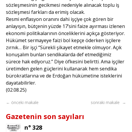
sözleşmesinin gecikmesi nedeniyle alınacak toplu iş
sözleşmesi farkları da erimiş olacak.
Resmi enflasyon oranını dahi işçiye çok gören bir
anlayışın, bütçenin yüzde 17’sini faize ayırması izlenen
ekonomi politikalarının önceliklerini açıkça gösteriyor.
Hükümet sermayeye faizi bol kepçe öderken işçilere
zırnık… Bir işçi “Sürekli şikayet etmekle olmuyor. Açık
konuşalım bunları sendikalarda def etmediğimiz
sürece hak ediyoruz.” Diye öfkesini belirtti. Ama işçiler
üretimden gelen güçlerini kullanarak hem sendika
bürokratlarına ve de Erdoğan hükümetine isteklerini
dayatabilirler.
(02.08.25)
← önceki makale
sonraki makale →
Gazetenin son sayıları
n° 328