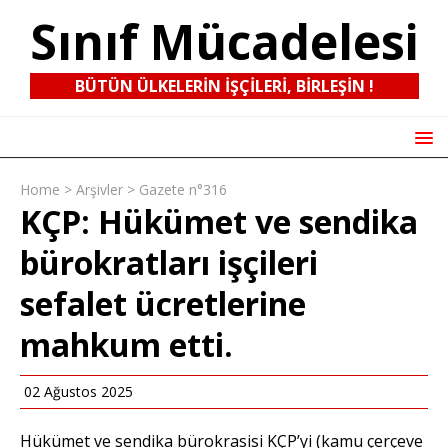
Sınıf Mücadelesi
BÜTÜN ÜLKELERIN IŞÇILERI, BIRLEŞIN !
Home
>
Arşivler
>
Gazete n°316
KÇP: Hükümet ve sendika
bürokratları işçileri
sefalet ücretlerine
mahkum etti.
02 Ağustos 2025
Hükümet ve sendika bürokrasisi KÇP’yi (kamu çerçeve