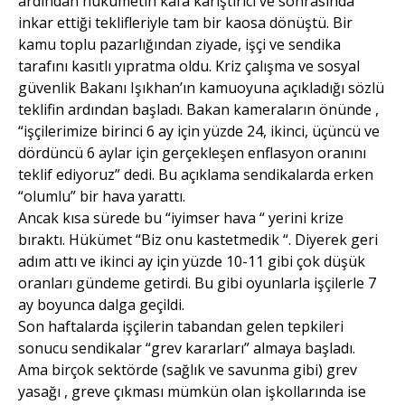
ardından hükümetin kafa karıştırıcı ve sonrasında
inkar ettiği teklifleriyle tam bir kaosa dönüştü. Bir
kamu toplu pazarlığından ziyade, işçi ve sendika
tarafını kasıtlı yıpratma oldu. Kriz çalışma ve sosyal
güvenlik Bakanı Işıkhan’ın kamuoyuna açıkladığı sözlü
teklifin ardından başladı. Bakan kameraların önünde ,
“işçilerimize birinci 6 ay için yüzde 24, ikinci, üçüncü ve
dördüncü 6 aylar için gerçekleşen enflasyon oranını
teklif ediyoruz” dedi. Bu açıklama sendikalarda erken
“olumlu” bir hava yarattı.
Ancak kısa sürede bu “iyimser hava “ yerini krize
bıraktı. Hükümet “Biz onu kastetmedik “. Diyerek geri
adım attı ve ikinci ay için yüzde 10-11 gibi çok düşük
oranları gündeme getirdi. Bu gibi oyunlarla işçilerle 7
ay boyunca dalga geçildi.
Son haftalarda işçilerin tabandan gelen tepkileri
sonucu sendikalar “grev kararları” almaya başladı.
Ama birçok sektörde (sağlık ve savunma gibi) grev
yasağı , greve çıkması mümkün olan işkollarında ise