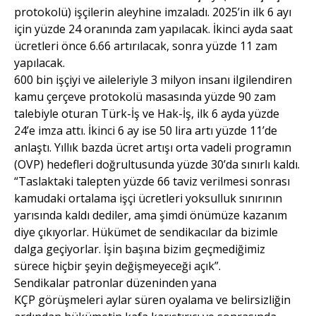
protokolü) işçilerin aleyhine imzaladı. 2025’in ilk 6 ayı
için yüzde 24 oranında zam yapılacak. İkinci ayda saat
ücretleri önce 6.66 artırılacak, sonra yüzde 11 zam
yapılacak.
600 bin işçiyi ve aileleriyle 3 milyon insanı ilgilendiren
kamu çerçeve protokolü masasında yüzde 90 zam
talebiyle oturan Türk-İş ve Hak-İş, ilk 6 ayda yüzde
24’e imza attı. İkinci 6 ay ise 50 lira artı yüzde 11’de
anlaştı. Yıllık bazda ücret artışı orta vadeli programın
(OVP) hedefleri doğrultusunda yüzde 30’da sınırlı kaldı.
“Taslaktaki talepten yüzde 66 taviz verilmesi sonrası
kamudaki ortalama işçi ücretleri yoksulluk sınırının
yarısında kaldı dediler, ama şimdi önümüze kazanım
diye çıkıyorlar. Hükümet de sendikacılar da bizimle
dalga geçiyorlar. İşin başına bizim geçmediğimiz
sürece hiçbir şeyin değişmeyeceği açık”.
Sendikalar patronlar düzeninden yana
KÇP görüşmeleri aylar süren oyalama ve belirsizliğin