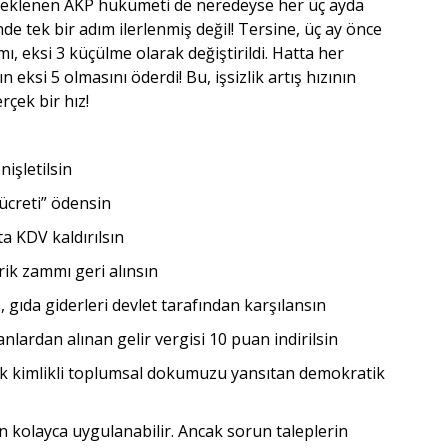
 eklenen AKP hükümeti de neredeyse her üç ayda
e tek bir adım ilerlenmiş değil! Tersine, üç ay önce
, eksi 3 küçülme olarak değiştirildi. Hatta her
eksi 5 olmasını öderdi! Bu, işsizlik artış hızının
çek bir hız!
işletilsin
 ücreti” ödensin
ta KDV kaldırılsın
rik zammı geri alınsın
az, gıda giderleri devlet tarafından karşılansın
şanlardan alınan gelir vergisi 10 puan indirilsin
 çok kimlikli toplumsal dokumuzu yansıtan demokratik
n kolayca uygulanabilir. Ancak sorun taleplerin