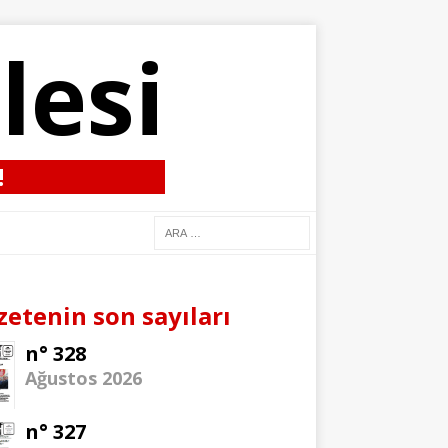
lesi
!
zetenin son sayıları
n° 328
Ağustos 2026
n° 327