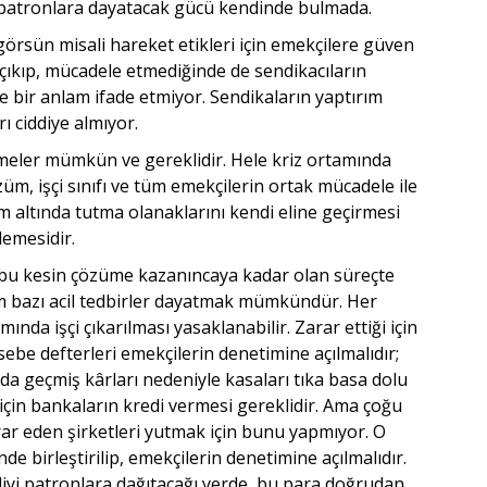
e patronlara dayatacak gücü kendinde bulmada.
görsün misali hareket etikleri için emekçilere güven
 çıkıp, mücadele etmediğinde de sendikacıların
e bir anlam ifade etmiyor. Sendikaların yaptırım
ı ciddiye almıyor.
lemeler mümkün ve gereklidir. Hele kriz ortamında
özüm, işçi sınıfı ve tüm emekçilerin ortak mücadele ile
 altında tutma olanaklarını kendi eline geçirmesi
lemesidir.
 bu kesin çözüme kazanıncaya kadar olan süreçte
m bazı acil tedbirler dayatmak mümkündür. Her
mında işçi çıkarılması yasaklanabilir. Zarar ettiği için
sebe defterleri emekçilerin denetimine açılmalıdır;
da geçmiş kârları nedeniyle kasaları tıka basa dolu
için bankaların kredi vermesi gereklidir. Ama çoğu
r eden şirketleri yutmak için bunu yapmıyor. O
e birleştirilip, emekçilerin denetimine açılmalıdır.
iyi patronlara dağıtacağı yerde, bu para doğrudan