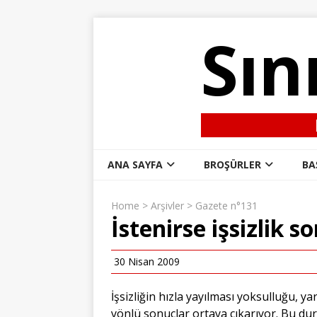
Sın
ANA SAYFA
BROŞÜRLER
BA
Home
>
Arşivler
>
Gazete n°131
İstenirse işsizlik 
30 Nisan 2009
İşsizliğin hızla yayılması yoksulluğu, ya
yönlü sonuçlar ortaya çıkarıyor. Bu du