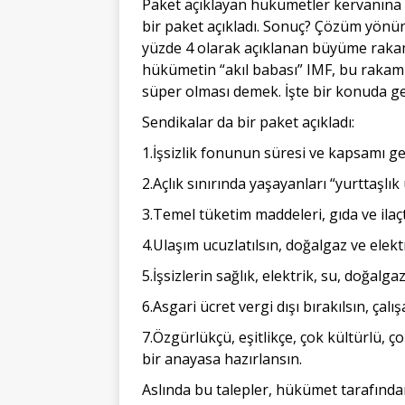
Paket açıklayan hükümetler kervanına
bir paket açıkladı. Sonuç? Çözüm yönünd
yüzde 4 olarak açıklanan büyüme rakamı
hükümetin “akıl babası” IMF, bu rakamın 
süper olması demek. İşte bir konuda ger
Sendikalar da bir paket açıkladı:
1.İşsizlik fonunun süresi ve kapsamı gen
2.Açlık sınırında yaşayanları “yurttaşlık
3.Temel tüketim maddeleri, gıda ve ilaç
4.Ulaşım ucuzlatılsın, doğalgaz ve elekt
5.İşsizlerin sağlık, elektrik, su, doğalg
6.Asgari ücret vergi dışı bırakılsın, çalı
7.Özgürlükçü, eşitlikçe, çok kültürlü,
bir anayasa hazırlansın.
Aslında bu talepler, hükümet tarafında