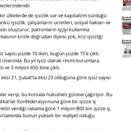
ezlerindendir.
kir ülkelerde de işsizlik var ve kapitalizm sürdüğü
 işsizlik, çalışanların ücretleri, sosyal hakları ve
skı oluşturur, patronların işçiyi kullanma
lmasının krizle doğrudan ilişkisi yok, kriz işsizliği
z sayısı yüzde 10 iken, bugün yüzde 15’e çıktı.
 civarında. Bu yıl işsiz olarak resmi kurumlara
ı ve 3 milyon 650 bine çıktı.
a eksi 21, Şubat’ta eksi 23 olduğuna göre işsiz sayısı
kamlar verip, bu konuda hükümeti göreve çağırıyor. Bu
tkarlar Konfederasyonuna göre bir işsize iş
etin verdiği rakama göre 1 milyon 800 bin işsize iş
z ortamında bunun yüksek bir maliyet olduğu