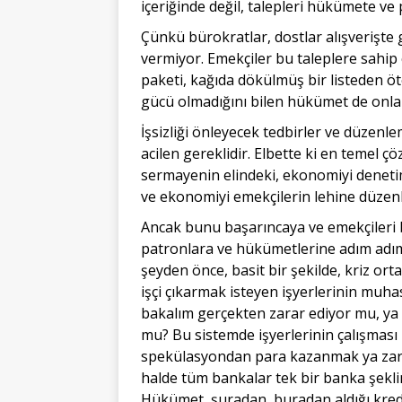
içeriğinde değil, talepleri hükümete v
Çünkü bürokratlar, dostlar alışverişte 
vermiyor. Emekçiler bu taleplere sahip
paketi, kağıda dökülmüş bir listeden öt
gücü olmadığını bilen hükümet de onlar
İşsizliği önleyecek tedbirler ve düzen
acilen gereklidir. Elbette ki en temel ç
sermayenin elindeki, ekonomiyi denetim
ve ekonomiyi emekçilerin lehine düzen
Ancak bunu başarıncaya ve emekçileri
patronlara ve hükümetlerine adım adı
şeyden önce, basit bir şekilde, kriz orta
işçi çıkarmak isteyen işyerlerinin muha
bakalım gerçekten zarar ediyor mu, ya 
mu? Bu sistemde işyerlerinin çalışması 
spekülasyondan para kazanmak ya zara
halde tüm bankalar tek bir banka şeklind
Hükümet, şuradan, buradan aldığı kred