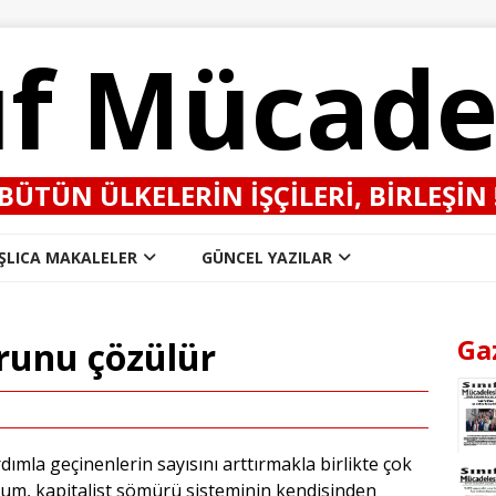
ıf Mücade
BÜTÜN ÜLKELERIN IŞÇILERI, BIRLEŞIN 
ŞLICA MAKALELER
GÜNCEL YAZILAR
Ga
sorunu çözülür
rdımla geçinenlerin sayısını arttırmakla birlikte çok
rum, kapitalist sömürü sisteminin kendisinden