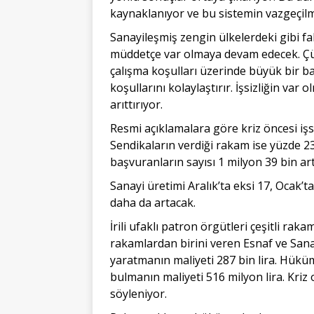
kaynaklanıyor ve bu sistemin vazgeçilm
Sanayileşmiş zengin ülkelerdeki gibi fa
müddetçe var olmaya devam edecek. Çünkü
çalışma koşulları üzerinde büyük bir ba
koşullarını kolaylaştırır. İşsizliğin var o
arıttırıyor.
Resmi açıklamalara göre kriz öncesi işsi
Sendikaların verdiği rakam ise yüzde 23
başvuranların sayısı 1 milyon 39 bin artt
Sanayi üretimi Aralık’ta eksi 17, Ocak’t
daha da artacak.
İrili ufaklı patron örgütleri çeşitli ra
rakamlardan birini veren Esnaf ve Sana
yaratmanın maliyeti 287 bin lira. Hüküm
bulmanın maliyeti 516 milyon lira. Kri
söyleniyor.