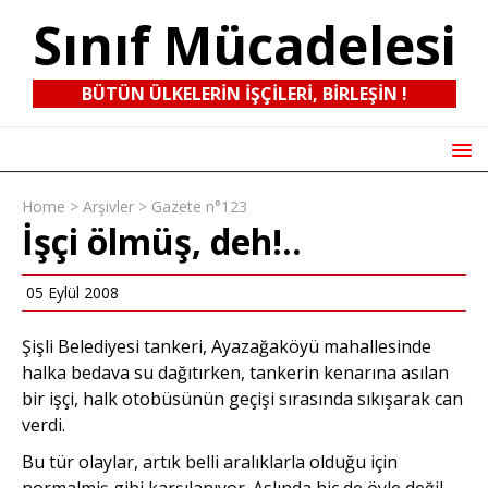
Sınıf Mücadelesi
BÜTÜN ÜLKELERIN IŞÇILERI, BIRLEŞIN !
Home
>
Arşivler
>
Gazete n°123
İşçi ölmüş, deh!..
05 Eylül 2008
Şişli Belediyesi tankeri, Ayazağaköyü mahallesinde
halka bedava su dağıtırken, tankerin kenarına asılan
bir işçi, halk otobüsünün geçişi sırasında sıkışarak can
verdi.
Bu tür olaylar, artık belli aralıklarla olduğu için
normalmiş gibi karşılanıyor. Aslında hiç de öyle değil.