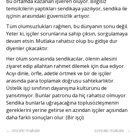
bu ortamda kazanan işveren oluyor. Bilgisiz
temsilcilerin yaptıkları sendikaya yazılıyor, sendika ile
işçinin arasındaki güvensizlik artıyor.
Tüm olumsuzlukları rağmen, bu dünyanın sonu değil.
Yeter ki, işçiler sorunlarına sahip çıksın, sorgulamaya
devam etsin. Mutlaka rahatsız olup bu gidişe dur
diyenler çıkacaktır.
Her ölüm sonrasında sendikacılar, ölenin ailesini
ziyaret edip allahtan rahmet dilemek için dua ediyor.
Acıyı dinle, örfle, adetle örtmek ve bir de işçiler
arasında para toplamak doğrusu sahtekarlıktır.
Üstelik işçi sınıfının dayanışma kültürünü de
yansıtmıyor. Bunlar patronu da hiç rahatsız olmuyor.
Sendika bunlarla uğraşacağına toplusözleşmenin
gereklerini yerine getirse en azından işçiler açısından
daha farklı sonuçları olur. (Bir işçi)
← önceki makale
sonraki makale →