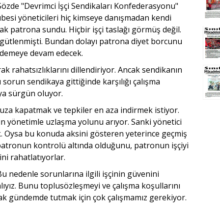
özde "Devrimci İşçi Sendikaları Konfederasyonu"
ubesi yöneticileri hiç kimseye danışmadan kendi
k patrona sundu. Hiçbir işçi taslağı görmüş değil.
gütlenmişti. Bundan dolayı patrona diyet borcunu
ödemeye devam edecek.
ak rahatsızlıklarını dillendiriyor. Ancak sendikanın
 sorun sendikaya gittiğinde karşılığı çalışma
eya sürgün oluyor.
cuza kapatmak ve tepkiler en aza indirmek istiyor.
 için yönetimle uzlaşma yolunu arıyor. Sanki yönetici
k. Oysa bu konuda aksini gösteren yeterince geçmiş
n patronun kontrolü altında olduğunu, patronun işçiyi
i rahatlatıyorlar.
 Bu nedenle sorunlarına ilgili işçinin güvenini
malıyız. Bunu toplusözleşmeyi ve çalışma koşullarını
rak gündemde tutmak için çok çalışmamız gerekiyor.