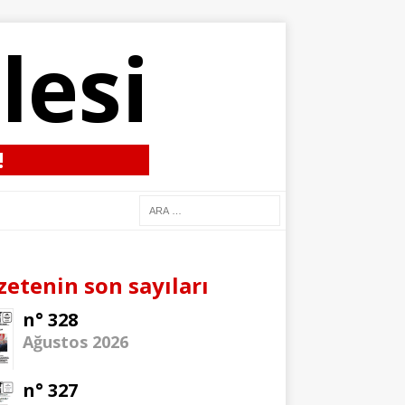
lesi
!
zetenin son sayıları
n° 328
Ağustos 2026
n° 327