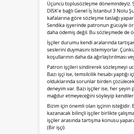
Üçüncü toplusözleşme dönemindeyiz. S
DİSK'e bağlı Genel İş İstanbul 3 Nolu Ş
kafalarına göre sözleşme taslağı yapara
Sendika işyerinde patronun gücüyle ör
daha ödemiş değil. Bu sözleşmede de 
İşçiler durumu kendi aralarında tartışar
seslerini duymasını istemiyorlar. Çünkü
koşullarının daha da ağırlaştırılması v
Patron işçileri sindirerek sözleşmeyi u
Bazı işçi ise, temsilcilik hesabı yaptığı
olduklarında sorunlar birden çözülece
deneyim var. Bazı işçiler ise, her şeyi
mağdur etmeyeceğini söyleyip kendilerin
Bizim için önemli olan işçinin isteğidir.
kazanacak bilinçli işçiler birlikte çalış
işçiler arasında tartışma konusu yapa
(Bir işçi)