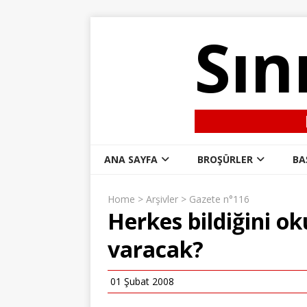
Sın
ANA SAYFA
BROŞÜRLER
BA
Home
>
Arşivler
>
Gazete n°116
Herkes bildiğini o
varacak?
01 Şubat 2008