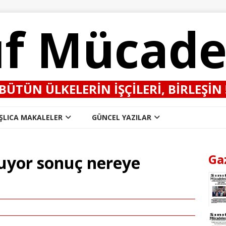
ıf Mücade
BÜTÜN ÜLKELERIN IŞÇILERI, BIRLEŞIN 
ŞLICA MAKALELER
GÜNCEL YAZILAR
Ga
kuyor sonuç nereye