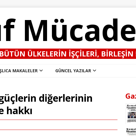
ıf Mücade
BÜTÜN ÜLKELERIN IŞÇILERI, BIRLEŞIN 
ŞLICA MAKALELER
GÜNCEL YAZILAR
Ga
üçlerin diğerlerinin
e hakkı