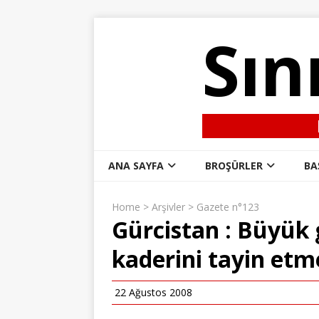
Sın
ANA SAYFA
BROŞÜRLER
BA
Home
>
Arşivler
>
Gazete n°123
Gürcistan : Büyük g
kaderini tayin etm
22 Ağustos 2008