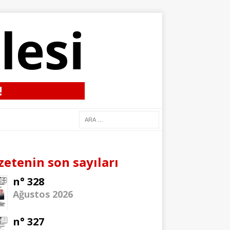
lesi
!
zetenin son sayıları
n° 328
Ağustos 2026
n° 327