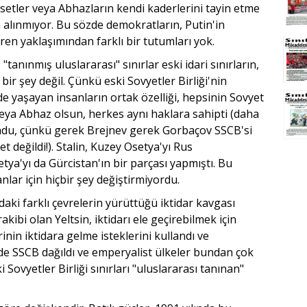
Osetler veya Abhazların kendi kaderlerini tayin etme
 alınmıyor. Bu sözde demokratların, Putin'in
en yaklaşımından farklı bir tutumları yok.
 "tanınmış uluslararası" sınırlar eski idari sınırların,
bir şey değil. Çünkü eski Sovyetler Birliği'nin
de yaşayan insanların ortak özelliği, hepsinin Sovyet
veya Abhaz olsun, herkes aynı haklara sahipti (daha
ndu, çünkü gerek Brejnev gerek Gorbaçov SSCB'si
değildi!). Stalin, Kuzey Osetya'yı Rus
ya'yı da Gürcistan'ın bir parçası yapmıştı. Bu
nlar için hiçbir şey değiştirmiyordu.
aki farklı çevrelerin yürüttüğü iktidar kavgası
ibi olan Yeltsin, iktidarı ele geçirebilmek için
inin iktidara gelme isteklerini kullandı ve
'de SSCB dağıldı ve emperyalist ülkeler bundan çok
 Sovyetler Birliği sınırları "uluslararası tanınan"