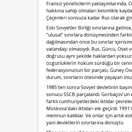
Fransız yöneticilerin yaklaşımlarında, 
hakkına sahip olmaları kesinlikle kayda
Çeçenleri sonsuza kadar Rus olarak gör
Eski Sovyetler Birliği sınırlarına gelince,
"ulusal" sınırlara dönüşmesinden farklı 
dağılmasından önce bu sınırlar içerisin
vatandaşı olmasıydı. Rus, Gürcü, Oset 
doğrusu aynı şekilde haklardan yoksu
özgürlüklerin hüküm sürdüğü bir cennet 
federasyonunun bir parçası, Güney Oset
durum, sınırların ötesinde yaşayan insa
1985'ten sonra Sovyet devletinin başınd
sonucu SSCB parçalandı. Gorbaçov'un rak
farklı cumhuriyetlerdeki iktidar çevreler
Moskova'daki iktidarı ele geçirdi. 1991
memnun kaldılar. Ve onlar için artık eski
yani devletlerin sınırlarına dönüştü.