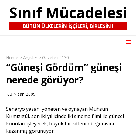
Sınıf Mücadelesi
BÜTÜN ÜLKELERIN IŞÇILERI, BIRLEŞIN !
Home
>
Arşivler
>
Gazete n°130
“Güneşi Gördüm” güneşi
nerede görüyor?
03 Nisan 2009
Senaryo yazan, yöneten ve oynayan Muhsun
Kırmızıgül, son iki yıl içinde iki sinema filmi ile güncel
konuları işleyerek, büyük bir kitlenin beğenisini
kazanmış görünüyor.