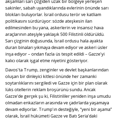
akşamları sarı çizgiden uzak bir bölgeye yerleşen
sakinler, sabah uyandıklarında evlerinin önünde sarı
blokları buluyorlar. İsrail ordusu terör ve katliam
politikasını sürdürüyor: sözde ateşkesin ilan
edilmesinden bu yana, askerlerin ve insansız hava
araçlarının ateşiyle yaklaşık 500 Filistinli öldürüldü.
Sarı çizginin doğusunda, İsrail ordusu hala ayakta
duran binaları yıkmaya devam ediyor ve askeri üsler
inşa ediyor – ondan fazla üs tespit edildi – Gazze'yi
kalıcı olarak işgal etme niyetini gösteriyor.
Davos'ta Trump, zenginler ve devlet başkanlarından
oluşan bir dinleyici kitlesi önünde her zamanki
soytarılıklarını sergiledi ve Gazze için bir plan olarak
lüks otellerin reklam broşürünü sundu. Ancak
Gazze'de gerçek şu ki, Filistinliler yeniden inşa umudu
olmadan enkazların arasında ve çadırlarda
yaşamaya
devam ediyorlar. Trump'ın desteğiyle, “yeni bir aşama”
olarak, İsrail hükümeti Gazze ve Batı Şeria'daki