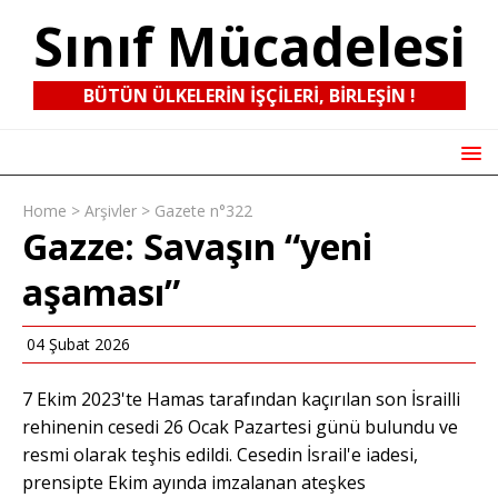
Sınıf Mücadelesi
BÜTÜN ÜLKELERIN IŞÇILERI, BIRLEŞIN !
Home
>
Arşivler
>
Gazete n°322
Gazze: Savaşın “yeni
aşaması”
04 Şubat 2026
7 Ekim 2023'te Hamas tarafından kaçırılan son İsrailli
rehinenin cesedi 26 Ocak Pazartesi günü bulundu ve
resmi olarak teşhis edildi. Cesedin İsrail'e iadesi,
prensipte Ekim ayında imzalanan ateşkes