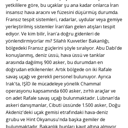
yetkililere göre, bu uçaklar şu ana kadar onlarca İran
insansız hava aracını ve füzesini düşürmüş durumda.
Fransız tespit sistemleri, radarlar, uydular veya gemiye
yerleştirilmiş sistemler İran'dan gelen atışları tespit
ediyor. Ve kim bilir, İran'a doğru gidenleri de
yönlendirmiyorlar mı? Silahlı Kuvvetler Bakanlığı,
bölgedeki Fransız güçlerini şöyle sıralıyor. Abu Dabi'de
konuşlanmış, deniz üssü, hava üssü ve tanklar
arasında dağılmış 900 asker, bu durumdan en
doğrudan etkilenenler. Artık bölgede on iki Rafale
savaş uçağı ve gerekli personel bulunuyor. Ayrıca
Irak'ta, IŞİD ile mücadeleye yönelik Chammal
operasyonu kapsamında 600 asker, zırhlı araçlar ve
on adet Rafale savaş uçağı bulunmaktadır. Lübnan'da
askeri danışmanlar, Cibuti üssünde 1.500 asker, Doğu
Akdeniz'deki uçak gemisi etrafındaki hava-deniz
grubu ve Hint Okyanusu'nda başka gemiler de
bulunmaktadır. Bakanlık bunları kayıt altına almıyor