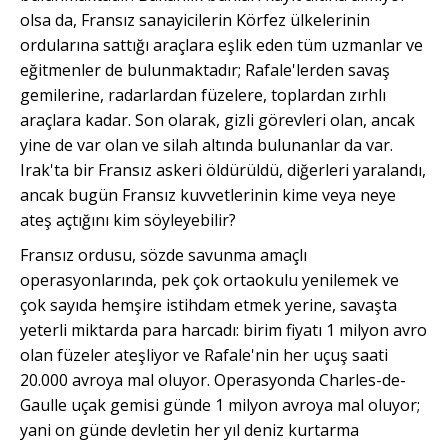
olsa da, Fransız sanayicilerin Körfez ülkelerinin
ordularına sattığı araçlara eşlik eden tüm uzmanlar ve
eğitmenler de bulunmaktadır; Rafale'lerden savaş
gemilerine, radarlardan füzelere, toplardan zırhlı
araçlara kadar. Son olarak, gizli görevleri olan, ancak
yine de var olan ve silah altında bulunanlar da var.
Irak'ta bir Fransız askeri öldürüldü, diğerleri yaralandı,
ancak bugün Fransız kuvvetlerinin kime veya neye
ateş açtığını kim söyleyebilir?
Fransız ordusu, sözde savunma amaçlı
operasyonlarında, pek çok ortaokulu yenilemek ve
çok sayıda hemşire istihdam etmek
yerine,
s
avaşta
yeterli miktarda para harcadı: birim fiyatı 1 milyon avro
olan füzeler ateşliyor ve Rafale'nin her uçuş saati
20.000 avroya mal oluyor. Operasyonda Charles-de-
Gaulle uçak gemisi günde 1 milyon avroya mal oluyor;
yani on günde devletin her yıl deniz kurtarma