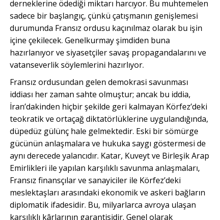
derneklerine ödediği miktarı harcıyor. Bu muhtemelen
sadece bir başlangıç, çünkü çatışmanın genişlemesi
durumunda Fransız ordusu kaçınılmaz olarak bu işin
içine çekilecek. Genelkurmay şimdiden buna
hazırlanıyor ve siyasetçiler savaş propagandalarını ve
vatanseverlik söylemlerini hazırlıyor.
Fransız ordusundan gelen demokrasi savunması
iddiası her zaman sahte olmuştur; ancak bu iddia,
İran’dakinden hiçbir şekilde geri kalmayan Körfez’deki
teokratik ve ortaçağ diktatörlüklerine uygulandığında,
düpedüz gülünç hale gelmektedir. Eski bir sömürge
gücünün anlaşmalara ve hukuka saygı göstermesi de
aynı derecede yalancıdır. Katar, Kuveyt ve Birleşik Arap
Emirlikleri ile yapılan karşılıklı savunma anlaşmaları,
Fransız finansçılar ve sanayiciler ile Körfez’deki
meslektaşları arasındaki ekonomik ve askeri bağların
diplomatik ifadesidir. Bu, milyarlarca avroya ulaşan
karşılıklı kârlarının garantisidir. Genel olarak