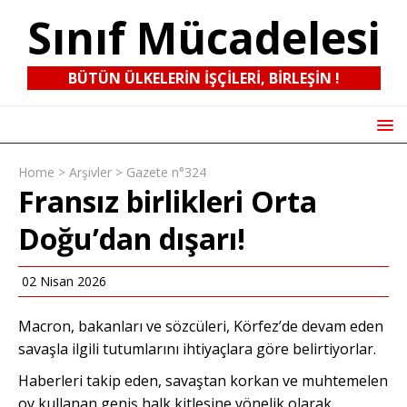
Sınıf Mücadelesi
BÜTÜN ÜLKELERIN IŞÇILERI, BIRLEŞIN !
Home
>
Arşivler
>
Gazete n°324
Fransız birlikleri Orta
Doğu’dan dışarı!
02 Nisan 2026
Macron, bakanları ve sözcüleri, Körfez’de devam eden
savaşla ilgili tutumlarını ihtiyaçlara göre belirtiyorlar.
Haberleri takip eden, savaştan korkan ve muhtemelen
oy kullanan geniş halk kitlesine yönelik olarak