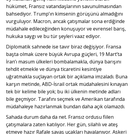
hükümet, Fransız vatandaşlarının savunulmasından
bahsediyor. Trump’ın kimsenin görüşünü almadığını
vurguluyor. Macron, ancak çatışmalar sona erdiğinde
müdahale edileceğinden konuşuyor ve evrensel barış,
hukuka saygı ve bu tür şeyleri vaaz ediyor.
Diplomatik sahnede ise tavır biraz değişiyor. Fransa
başta olmak üzere büyük Avrupa güçleri, 19 Mart’ta
İran’ı masum ülkeleri bombalamakla, dünya barışını
tehdit etmekle ve dünya ticaretini kesintiye
uğratmakla suçlayan ortak bir açıklama imzaladı. Buna
karşın metinde, ABD-İsrail ortak müdahalesini kınayan
tek bir kelime bile yok; bu iki ülkenin metinde adları
bile geçmiyor. Tarafını seçmek ve Amerikan tarafında
müdahaleye hazırlanmak bundan daha açık olamazdı.
Sahada durum daha da net. Fransız ordusu fiilen
çatışmalara zaten katılıyor. Her gün, silahlı ve ateş
etmeye hazır Rafale savaş uçakları havalanıyor. Askeri