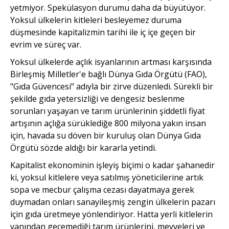
yetmiyor. Spekülasyon durumu daha da büyütüyor.
Yoksul ülkelerin kitleleri besleyemez duruma
düşmesinde kapitalizmin tarihi ile iç içe geçen bir
evrim ve süreç var.
Yoksul ülkelerde açlık isyanlarının artması karşısında
Birleşmiş Milletler'e bağlı Dünya Gıda Örgütü (FAO),
"Gıda Güvencesi" adıyla bir zirve düzenledi. Sürekli bir
şekilde gıda yetersizliği ve dengesiz beslenme
sorunları yaşayan ve tarım ürünlerinin şiddetli fiyat
artışının açlığa sürüklediğe 800 milyona yakın insan
için, havada su döven bir kuruluş olan Dünya Gıda
Örgütü sözde aldığı bir kararla yetindi.
Kapitalist ekonominin işleyiş biçimi o kadar şahanedir
ki, yoksul kitlelere veya satılmış yöneticilerine artık
sopa ve mecbur çalışma cezası dayatmaya gerek
duymadan onları sanayileşmiş zengin ülkelerin pazarı
için gıda üretmeye yönlendiriyor. Hatta yerli kitlelerin
yanından geçemediği tarım ürünlerini, meyveleri ve