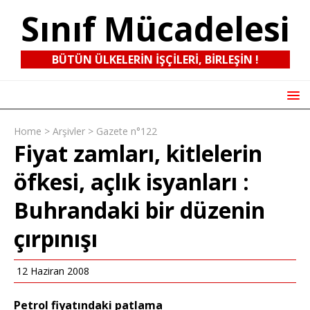
Sınıf Mücadelesi
BÜTÜN ÜLKELERIN IŞÇILERI, BIRLEŞIN !
Home
>
Arşivler
>
Gazete n°122
Fiyat zamları, kitlelerin
öfkesi, açlık isyanları :
Buhrandaki bir düzenin
çırpınışı
12 Haziran 2008
Petrol fiyatındaki patlama