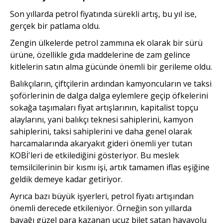
Son yıllarda petrol fiyatında sürekli artış, bu yıl ise,
gerçek bir patlama oldu.
Zengin ülkelerde petrol zammına ek olarak bir sürü
ürüne, özellikle gıda maddelerine de zam gelince
kitlelerin satın alma gücünde önemli bir gerileme oldu.
Balıkçıların, çiftçilerin ardından kamyoncuların ve taksi
şoförlerinin de dalga dalga eylemlere geçip öfkelerini
sokağa taşımaları fiyat artışlarının, kapitalist topçu
alaylarını, yani balıkçı teknesi sahiplerini, kamyon
sahiplerini, taksi sahiplerini ve daha genel olarak
harcamalarında akaryakıt gideri önemli yer tutan
KOBİ'leri de etkilediğini gösteriyor. Bu meslek
temsilcilerinin bir kısmı işi, artık tamamen iflas eşiğine
geldik demeye kadar getiriyor.
Ayrıca bazı büyük işyerleri, petrol fiyatı artışından
önemli derecede etkileniyor. Örneğin son yıllarda
bayağı güzel para kazanan ucuz bilet satan havayolu