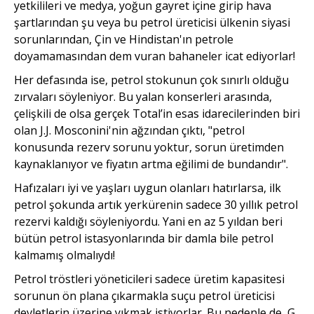
yetkilileri ve medya, yoğun gayret içine girip hava
şartlarından şu veya bu petrol üreticisi ülkenin siyasi
sorunlarından, Çin ve Hindistan'ın petrole
doyamamasından dem vuran bahaneler icat ediyorlar!
Her defasında ise, petrol stokunun çok sınırlı olduğu
zırvaları söyleniyor. Bu yalan konserleri arasında,
çelişkili de olsa gerçek Total’in esas idarecilerinden biri
olan J.J. Mosconini'nin ağzından çıktı, "petrol
konusunda rezerv sorunu yoktur, sorun üretimden
kaynaklanıyor ve fiyatın artma eğilimi de bundandır".
Hafızaları iyi ve yaşları uygun olanları hatırlarsa, ilk
petrol şokunda artık yerkürenin sadece 30 yıllık petrol
rezervi kaldığı söyleniyordu. Yani en az 5 yıldan beri
bütün petrol istasyonlarında bir damla bile petrol
kalmamış olmalıydı!
Petrol tröstleri yöneticileri sadece üretim kapasitesi
sorunun ön plana çıkarmakla suçu petrol üreticisi
devletlerin üzerine yıkmak istiyorlar. Bu nedenle de, G