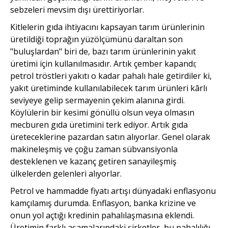
sebzeleri mevsim dışı ürettiriyorlar.
Kitlelerin gıda ihtiyacını kapsayan tarım ürünlerinin
üretildiği toprağın yüzölçümünü daraltan son
"buluşlardan" biri de, bazı tarım ürünlerinin yakıt
üretimi için kullanılmasıdır. Artık çember kapandı;
petrol tröstleri yakıtı o kadar pahalı hale getirdiler ki,
yakıt üretiminde kullanılabilecek tarım ürünleri kârlı
seviyeye gelip sermayenin çekim alanına girdi.
Köylülerin bir kesimi gönüllü olsun veya olmasın
mecburen gıda üretimini terk ediyor. Artık gıda
üreteceklerine pazardan satın alıyorlar. Genel olarak
makineleşmiş ve çoğu zaman sübvansiyonla
desteklenen ve kazanç getiren sanayileşmiş
ülkelerden gelenleri alıyorlar.
Petrol ve hammadde fiyatı artışı dünyadaki enflasyonu
kamçılamış durumda. Enflasyon, banka krizine ve
onun yol açtığı kredinin pahalılaşmasına eklendi.
Üretimin farklı aşamalarındaki şirketler, bu pahalılığı