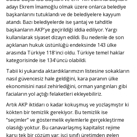
adayı Ekrem İmamoğlu olmak üzere onlarca belediye
başkanlarını tutuklandı ve de belediyelere kayyum
atandı. Bazı belediyelerde ise şantaj ve tahditle
başkanların AKP'ye geçirildiği iddia ediliyor. Yargı
kullanılarak siyaset dizayn edildi. Bu nedenle de son
açıklanan hukuk üstünlüğü endeksinde 143 ülke
arasında Türkiye 118'inci oldu. Türkiye temel haklar
kategorisinde ise 134'üncü olabildi.
Tabii ki yukarıda aktardıklarımızın listesine sokakların
nasıl güvencesiz hale geldiğini, kara paranın ülke
ekonomisini nasıl zehirlediğini, orman yangınları gibi
faciaların yol açtığı felaketleri ekleyebiliriz.
Artık AKP iktidarı o kadar kokuşmuş ve yozlaşmıştır ki
kökten bir temizlik gerekiyor. Bu temizlik ise
“seçimler” ve göstermelik eylemlerle gerçekleştirme
olasılığı yoktur. Bu canavarlaşmış
kapitalist
rejime
karşı tek bir çözüm var: işçi sınıfı üretimden gelen