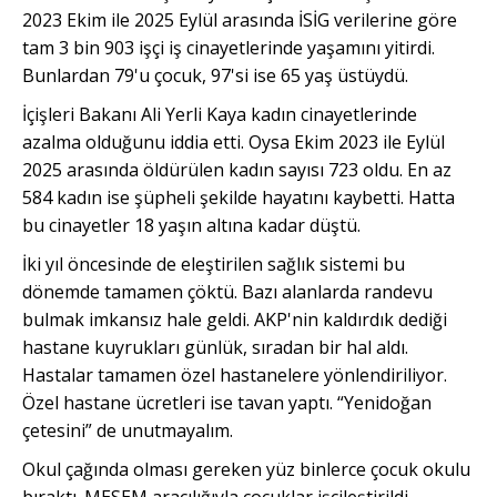
2023 Ekim ile 2025 Eylül arasında İSİG verilerine göre
tam 3 bin 903 işçi iş cinayetlerinde yaşamını yitirdi.
Bunlardan 79'u çocuk, 97'si ise 65 yaş üstüydü.
İçişleri Bakanı Ali Yerli
K
aya kadın cinayetlerinde
azalma olduğunu iddia etti. Oysa Ekim 2023 ile Eylül
2025 arasında öldürülen kadın sayısı 723 oldu. En az
584 kadın ise şüpheli şekilde hayatını kaybetti. Hatta
bu cinayetler 18 yaşın altına kadar düştü.
İki yıl öncesinde de eleştirilen sağlık sistemi bu
dönemde tamamen çöktü. Bazı alanlarda randevu
bulmak imkansız hale geldi. AKP'nin kaldırdık dediği
hastane kuyrukları günlük, sıradan bir hal aldı.
Hastalar tamamen özel hastanelere yönlendiriliyor.
Özel hastane ücretleri ise tavan yaptı. “Yenidoğan
çetesini” de unutmayalım.
Okul çağında olması gereken yüz binlerce çocuk okulu
bıraktı. MESEM aracılığıyla çocuklar işçileştirildi.