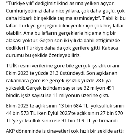
“Türkiye yılı” dediğimiz ikinci asrına yelken açıyor.
Cumhuriyetimizi daha nice yıllara, çok daha güçlü, çok
daha itibarlı bir şekilde taşıma azmindeyiz”. Tabii ki bu
laflar Türkiye gerçeğini bilmeyenler için çok hoş laflar
olabilir. Ama bu lafların gerçeklerle hiç ama hiç bir
alakası yoktur. Geçen son iki yılı da dahil ettiğimizde
dedikleri Türkiye daha da çok gerilere gitti. Kabaca
durumu bu şekilde özetleyebiliriz.
TUİK resmi verilerine göre bile gerçek işsizlik oranı
Ekim 2023'te yüzde 21.3 üstündeydi. Son açıklanan
rakamlara göre ise gerçek işsizlik yüzde 28.6'ya
yükseldi. Gerçek istihdam sayısı ise 32 milyon 491
bindir. İşsiz sayısı i
s
e 11 milyonun üzerine çıktı.
Ekim 2023'te açlık sınırı 13 bin 684 TL, yoksulluk sınırı
44 bin 573 TL iken Eylül 2025'te açlık sınırı 27 bin 970
TL'ye yoksulluk sınırı ise 91 bin 109 TL'ye tırmandı.
AKP döneminde iş cinayetleri çok hızlı bir şekilde arttı: