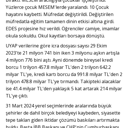
Yüzlerce çocuk MESEM'lerde yaralandı. 10 Çocuk
hayatını kaybetti. Müfredat değiştirildi. Değiştirile
n
müfredatla eğitim tamamen dinin etkisi altına girdi.
EDES projesine hız verildi. Öğrenciler camiye, imamlar
okula sokuldu. Okul kayıtları borsaya dönüştü.
UYAP verilerine göre icra dosyası sayısı 29 Ekim
2023'te 21 milyon 741 bin iken 3 milyonu aşkın artışla
4 milyon 776 bini aştı. Ayni dönemde bireysel kredi
borcu 1 trilyon 457.8 milyar TL'den 2 trilyon 642.2
milyar TL'ye, kredi kartı borcu da 991.8 milyar TL'den 2
trilyon 478.8 milyar TL'ye tırmandı. Takipteki alacaklar
ise 41.4 milyar TL'den yaklaşık 5 kat artarak 214 milyar
TL'ye çıktı.
31 Mart 2024 yerel seçimlerinde aralarında büyük
şehirler de dahil birçok belediyeyi kaybeden, siyasette
tepe taklan giden iktidar çözümü baskıları artırmakta
buldu. Başta İBB Başkanı ve CHP'nin Cumhurbaşk
a
nı