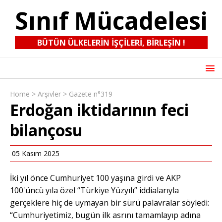
Sınıf Mücadelesi
BÜTÜN ÜLKELERIN IŞÇILERI, BIRLEŞIN !
Home
>
Arşivler
>
Gazete n°319
Erdoğan iktidarının feci
bilançosu
05 Kasım 2025
İki yıl önce Cumhuriyet 100 yaşına girdi ve AKP
100'üncü yıla özel “Türkiye Yüzyılı” iddialarıyla
gerçeklere hiç de uymayan bir sürü palavralar söyledi:
“Cumhuriyetimiz, bugün ilk asrını tamamlayıp adına