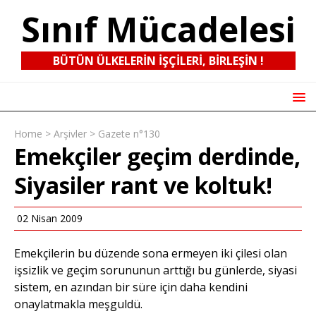
Sınıf Mücadelesi
BÜTÜN ÜLKELERIN IŞÇILERI, BIRLEŞIN !
Home
>
Arşivler
>
Gazete n°130
Emekçiler geçim derdinde,
Siyasiler rant ve koltuk!
02 Nisan 2009
Emekçilerin bu düzende sona ermeyen iki çilesi olan
işsizlik ve geçim sorununun arttığı bu günlerde, siyasi
sistem, en azından bir süre için daha kendini
onaylatmakla meşguldü.