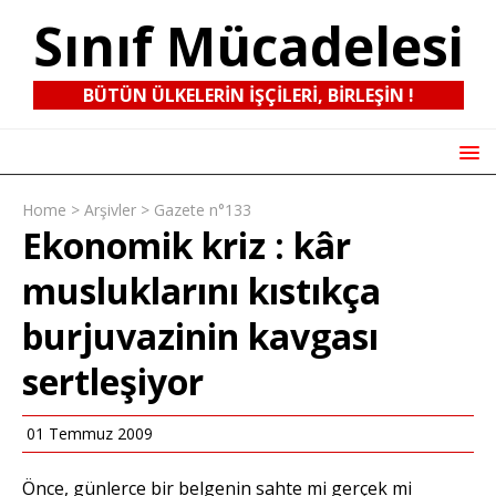
Sınıf Mücadelesi
BÜTÜN ÜLKELERIN IŞÇILERI, BIRLEŞIN !
Home
>
Arşivler
>
Gazete n°133
Ekonomik kriz : kâr
musluklarını kıstıkça
burjuvazinin kavgası
sertleşiyor
01 Temmuz 2009
Önce, günlerce bir belgenin sahte mi gerçek mi