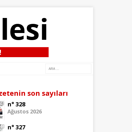
lesi
!
zetenin son sayıları
n° 328
Ağustos 2026
n° 327