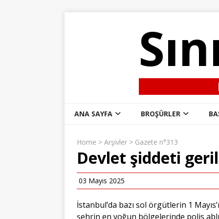
Sın
ANA SAYFA
BROŞÜRLER
BA
Home
>
Arşivler
>
Gazete n°313
Devlet şiddeti geri
03 Mayıs 2025
İstanbul’da bazı sol örgütlerin 1 Mayıs
şehrin en yoğun bölgelerinde polis abl