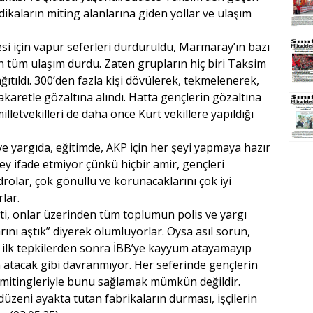
ndikaların miting alanlarına giden yollar ve ulaşım
si için vapur seferleri durduruldu, Marmaray’ın bazı
en tüm ulaşım durdu. Zaten grupların hiç biri Taksim
ğıtıldı. 300’den fazla kişi dövülerek, tekmelenerek,
akaretle gözaltına alındı. Hatta gençlerin gözaltına
letvekilleri de daha önce Kürt vekillere yapıldığı
 ve yargıda, eğitimde, AKP için her şeyi yapmaya hazır
şey ifade etmiyor çünkü hiçbir amir, gençleri
olar, çok gönüllü ve korunacaklarını çok iyi
lar.
eti, onlar üzerinden tüm toplumun polis ve yargı
rını aştık” diyerek olumluyorlar. Oysa asıl sorun,
n, ilk tepkilerden sonra İBB’ye kayyum atayamayıp
ım atacak gibi davranmıyor. Her seferinde gençlerin
mitingleriyle bunu sağlamak mümkün değildir.
düzeni ayakta tutan fabrikaların durması, işçilerin