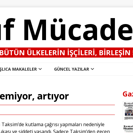
ıf Mücade
BÜTÜN ÜLKELERIN IŞÇILERI, BIRLEŞIN 
ŞLICA MAKALELER
GÜNCEL YAZILAR
Ga
lemiyor, artıyor
’ı Taksim’de kutlama çağrısı yapmaları nedeniyle
ukası ve şiddeti yaşandı. Sadece Taksim’den geçen