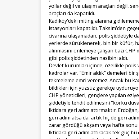
yollar değil ve ulaşım araçları değil, se
araçları da kapatıldı.
Kadıköy’deki miting alanına gidilememe
istasyonları kapatıldı. Taksim’den geç
civarına ulaşamadan, polis şiddetiyle da
yerlerde sürüklenerek, bin bir küfür, h
alınmasını önlemeye çalışan bazı CHP mil
gibi polis şiddetinden nasibini aldı.
Devlet kurumları içinde, özellikle polis
kadrolar var. “Emir aldık” demeleri bir 
tekmeleme emri veremez. Ancak bu kadr
bildikleri için yüzsüz gerekçe uyduruyor
CHP yöneticileri, gençlere yapılan eziy
şiddetiyle tehdit edilmesini “korku duva
iktidara geri adım attırmaktır. Erdoğa
geri adım atsa da, artık hiç de geri ad
zarar gördüğü akşam veya hafta sonu 
İktidara geri adım attıracak tek güç bu 