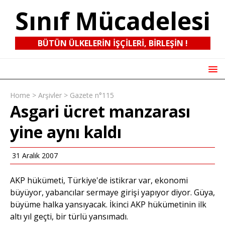
Sınıf Mücadelesi
BÜTÜN ÜLKELERIN IŞÇILERI, BIRLEŞIN !
Home
>
Arşivler
>
Gazete n°115
Asgari ücret manzarası
yine aynı kaldı
31 Aralık 2007
AKP hükümeti, Türkiye'de istikrar var, ekonomi
büyüyor, yabancılar sermaye girişi yapıyor diyor. Güya,
büyüme halka yansıyacak. İkinci AKP hükümetinin ilk
altı yıl geçti, bir türlü yansımadı.