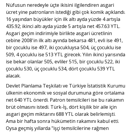
Nüfusun neredeyle üçte ikisini ilgilendiren asgari
ücret yine patronların istediği gibi çok komik açıklandı.
16 yaşından büyükler için ilk altı ayda yüzde 4 artışla
435.92; ikinci altı ayda yüzde 5 artışla net 457.63 YTL.
Asgari geçim indirimiyle birlikte asgari ücretlinin
cebine 2008'in ilk altı ayında bekarsa 481, evli ise 491,
bir çocuklu ise 497, iki çocukluysa 504, üç çocuklu ise
509, 4 çocuklu ise 513 YTL girecek. Yılın ikinci yarısında
ise bekar olanlar 505, evliler 515, bir çocuklu 522, iki
çocuklu 530, üç çocuklu 534, dört çocuklu 539 YTL
alacak.
Devlet Planlama Teşkilatı ve Türkiye İstatistik Kurumu
ülkenin ekonomik ve sosyal durumuna göre ortalama
net 640 YTL önerdi. Patron temsilcileri ise bu rakamın
brüt olmasını istedi. Türk-İş, dört kişilik bir aile için
asgari geçim miktarını 688 YTL olarak belirlemişti.
Ama bir hafta sonra hükümetin rakamını kabul etti.
Oysa geçmiş yıllarda "işçi temsilcilerine rağmen