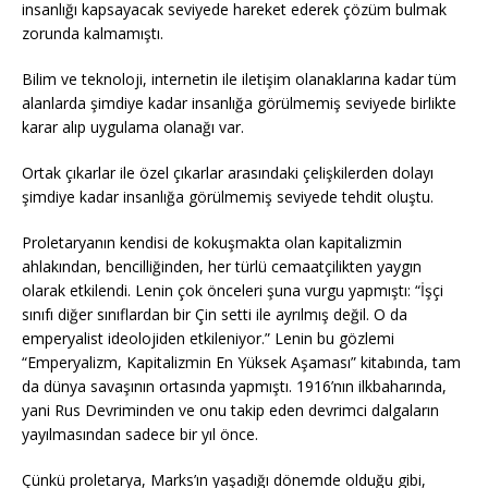
insanlığı kapsayacak seviyede hareket ederek çözüm bulmak
zorunda kalmamıştı.
Bilim ve teknoloji, internetin ile iletişim olanaklarına kadar tüm
alanlarda şimdiye kadar insanlığa görülmemiş seviyede birlikte
karar alıp uygulama olanağı var.
Ortak çıkarlar ile özel çıkarlar arasındaki çelişkilerden dolayı
şimdiye kadar insanlığa görülmemiş seviyede tehdit oluştu.
Proletaryanın kendisi de kokuşmakta olan kapitalizmin
ahlakından, bencilliğinden, her türlü cemaatçilikten yaygın
olarak etkilendi. Lenin çok önceleri şuna vurgu yapmıştı: “İşçi
sınıfı diğer sınıflardan bir Çin setti ile ayrılmış değil. O da
emperyalist ideolojiden etkileniyor.” Lenin bu gözlemi
“Emperyalizm, Kapitalizmin En Yüksek Aşaması” kitabında, tam
da dünya savaşının ortasında yapmıştı. 1916’nın ilkbaharında,
yani Rus Devriminden ve onu takip eden devrimci dalgaların
yayılmasından sadece bir yıl önce.
Çünkü proletarya, Marks’ın yaşadığı dönemde olduğu gibi,