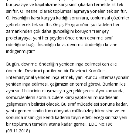
burjuvaziye ve kapitalizme karşı sınıf çıkarları temelde zıt tek
sınıftır. O, nesnel olarak toplumsallaşmaya yönelen tek sınıftır.
O, insanlığın karşı karşıya kaldığı sorunlara, toplumsal çözümler
getirebilecek tek sınıftır. Geçiş Programı’nın şu ifadeleri her
zamankinden çok daha güncelliğini koruyor! “Her şey
proletaryaya, yani her şeyden önce onun devrimci sınıf
öderliğine bağlı. İnsanlığın krizi, devrimci önderliğin krizine
indirgenmiştir.”
Bugün, devrimci önderliğin yeniden inşa edilmesi can alıcı
önemde. Devrimci partiler ve bir Devrimci Komünist
Enternasyonal yeniden inşa etmek, yani 4’üncü Enternasyonalin
yeniden inşa edilmesi, çağımızın en temel görevi. Bunların ikisi
aynı sınıf bilincinin oluşmasıyla gerçekleşecek. Aynı zamanda,
sömürülenlerin sömürücülere karşı yaptıkları mücadelenin
gelişmesinin belirtisi olacak. Bu sınıf mücadelesi sonuna kadar,
yani egemen sınıfın tüm dünyada mülksüzleştirilmesine ve en
sonunda insanlığın kendi kaderini tayin edebileceği sınıfsız yeni
bir toplumun temelini atana kadar gitmeli. LDC No:196
(03.11.2018)