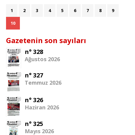
1
2
3
4
5
6
7
8
9
10
Gazetenin son sayıları
n° 328
Ağustos 2026
n° 327
Temmuz 2026
n° 326
Haziran 2026
n° 325
Mayıs 2026