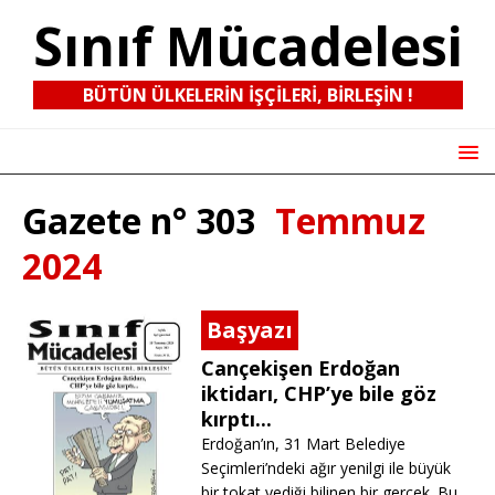
Sınıf Mücadelesi
BÜTÜN ÜLKELERIN IŞÇILERI, BIRLEŞIN !
Gazete n° 303
Temmuz
2024
Başyazı
Cançekişen Erdoğan
iktidarı, CHP’ye bile göz
kırptı...
Erdoğan’ın, 31 Mart Belediye
Seçimleri’ndeki ağır yenilgi ile büyük
bir tokat yediği bilinen bir gerçek. Bu