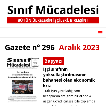
Sınıf Mücadelesi
BÜTÜN ÜLKELERIN IŞÇILERI, BIRLEŞIN !
Gazete n° 296
Aralık 2023
Başyazı
İşçi sınıfının
yoksullaştırılmasının
bahanesi olan ekonomik
kriz
Türk-İş’in yayınladığı son
hesaplamalara göre bir ailede 4
asgari ücretli çalışsa bile toplamda