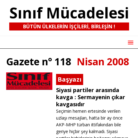
Sınıf Mücadelesi
BÜTÜN ÜLKELERIN IŞÇILERI, BIRLEŞIN !
Gazete n° 118
Nisan 2008
Başyazı
Siyasi partiler arasında
kavga : Sermayenin çıkar
kavgasıdır
Seçimin hemen ertesinde verilen
uzlaşı mesajları, hatta bir ay önce
AKP-MHP türban ittifakından bile
geriye hiçbir şey kalmadı. Siyasi