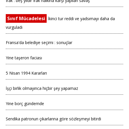
Irak : beş yıldır Irak halkına karşı yapılan savaş
Sınıf Mücadelesi
İkinci tur reddi ve yadsımayı daha da
vurguladı
Fransa'da belediye seçimi : sonuçlar
Yine taşeron faciası
5 Nisan 1994 Kararları
İşçi birlik olmayınca hiçbir şey yapamaz
Yine borç gündemde
Sendika patronun çıkarlarına göre sözleşmeyi bitirdi