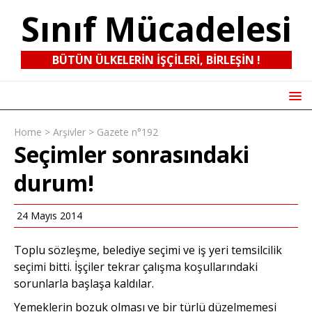
Sınıf Mücadelesi
BÜTÜN ÜLKELERIN IŞÇILERI, BIRLEŞIN !
Home
>
Arşivler
>
Gazete n°192
Seçimler sonrasındaki
durum!
24 Mayıs 2014
Toplu sözleşme, belediye seçimi ve iş yeri temsilcilik
seçimi bitti. İşçiler tekrar çalışma koşullarındaki
sorunlarla başlaşa kaldılar.
Yemeklerin bozuk olması ve bir türlü düzelmemesi