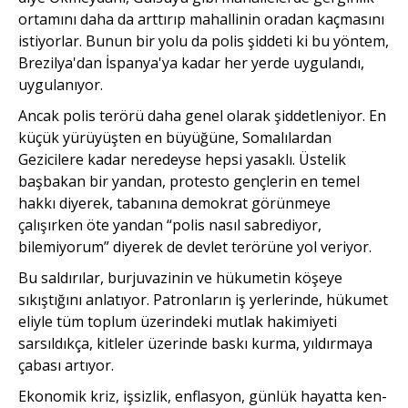
ortamını daha da arttırıp mahallinin oradan kaç­masını
istiyorlar. Bunun bir yolu da polis şiddeti ki bu yöntem,
Brezilya'dan İspanya'ya kadar her yerde uygulandı,
uygulanıyor.
Ancak polis terörü daha genel olarak şiddetleniyor. En
küçük yürüyüşten en büyüğüne, Somalılardan
Gezicilere kadar neredeyse hepsi yasaklı. Üstelik
başbakan bir yandan, protesto gençlerin en temel
hakkı diyerek, tabanına demokrat görünmeye
çalışırken öte yandan “polis nasıl sabrediyor,
bilemiyorum” diyerek de devlet terörüne yol veriyor.
Bu saldırılar, burjuvazinin ve hükumetin köşeye
sıkıştığını anlatıyor. Patronların iş yerle­rinde, hükumet
eliyle tüm toplum üzerindeki mutlak hakimiyeti
sarsıldıkça, kitleler üzerinde baskı kurma, yıldırmaya
çabası artıyor.
Ekonomik kriz, işsizlik, enflasyon, günlük hayatta ken­