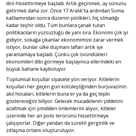
dini hissettirmeye başladı. Artık geçinmek, ay sonunu
getirmek daha zor. Önce 17 Aralık'ta ardından Soma
katliamından sonra düzenin pislikleri, hiç olmadığı
kadar teşhir oldu. Tüm bunlara çanak tutan
politikacıların yüzsüzlüğü de yanı sıra. Ekonomi çok iyi
gidiyor, sokağa çıkanlar ekono­mimize zarar vermek
istiyor, bunlar ülke düşmanı lafları artık işe
yaramamaya başladı. Çünkü çok övündükleri
ekonomileri dibi görmeye başlayınca ellerindeki en
büyük bahane kayboluyor.
Toplumsal koşullar siya­sete yön veriyor. Kitlelerin
koşulları her geçen gün kötüleş­tiğinden burjuvazinin
akıl hoca­ları, kitlelerin buna er ya da geç tepki
göstereceğini biliyor. Gelecek mücadelenin şiddetini
azaltmak için şimdiden önlemle­rini alıyor, kitleler
üzerinde her an polis terörünü hissettirmeye
çalışıyorlar. Diğer yandan da sürekli gerginlik ve
zıtlaşma ortamı oluşturuluyor.