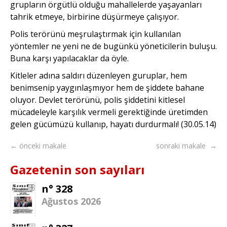
grupların örgütlü olduğu mahallelerde yaşayanları
tahrik etmeye, birbi­rine düşürmeye çalışıyor.
Polis terörünü meşrulaş­tırmak için kullanılan
yöntemler ne yeni ne de bugünkü yönetici­lerin buluşu.
Buna karşı yapıla­caklar da öyle.
Kitleler adına saldırı düzenleyen guruplar, hem
benimsenip yaygınlaşmıyor hem de şiddete bahane
oluyor. Devlet terörünü, polis şiddetini kitlesel
mücadeleyle karşılık vermeli gerektiğinde üretimden
gelen gücümüzü kullanıp, hayatı dur­durmalı! (30.05.14)
← önceki makale
sonraki makale →
Gazetenin son sayıları
n° 328
Ağustos 2026