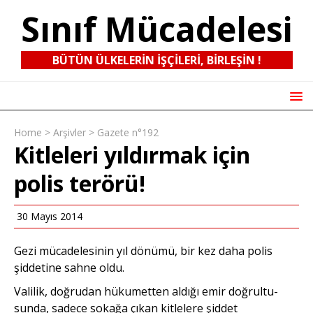
Sınıf Mücadelesi
BÜTÜN ÜLKELERIN IŞÇILERI, BIRLEŞIN !
Home
>
Arşivler
>
Gazete n°192
Kitleleri yıldırmak için
polis terörü!
30 Mayıs 2014
Gezi mücadelesinin yıl dönümü, bir kez daha polis
şiddetine sahne oldu.
Valilik, doğrudan hüku­metten aldığı emir doğrultu­
sunda, sadece sokağa çıkan kit­lelere şiddet