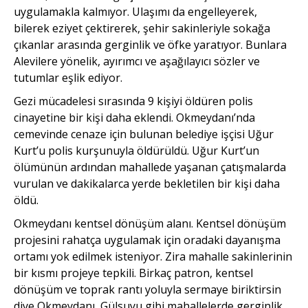
uygulamakla kal­mıyor. Ulaşımı da engelleyerek,
bilerek eziyet çektirerek, şehir sakinleriyle sokağa
çıkanlar ara­sında gerginlik ve öfke yaratıyor. Bunlara
Alevilere yönelik, ayı­rımcı ve aşağılayıcı sözler ve
tutumlar eşlik ediyor.
Gezi mücadelesi sırasında 9 kişiyi öldüren polis
cinayetine bir kişi daha eklendi. Okmey­danı’nda
cemevinde cenaze için bulunan belediye işçisi Uğur
Kurt’u polis kurşunuyla öldürüldü. Uğur Kurt’un
ölümünün ardından mahallede yaşanan çatışmalarda
vurulan ve dakikalarca yerde bekletilen bir kişi daha
öldü.
Okmeydanı kentsel dönüşüm alanı. Kentsel dönüşüm
projesini rahatça uygulamak için oradaki dayanışma
ortamı yok edilmek isteniyor. Zira mahalle sakinlerinin
bir kısmı projeye tepkili. Birkaç patron, kentsel
dönüşüm ve toprak rantı yoluyla sermaye biriktirsin
diye Okmey­danı, Gülsuyu gibi mahallelerde gerginlik