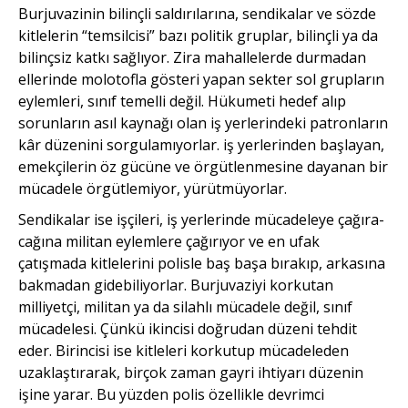
Burjuvazinin bilinçli sal­dırılarına, sendikalar ve sözde
kitlelerin “temsilcisi” bazı politik gruplar, bilinçli ya da
bilinçsiz katkı sağlıyor. Zira mahallelerde durmadan
ellerinde molotofla gösteri yapan sekter sol grupların
eylemleri, sınıf temelli değil. Hükumeti hedef alıp
sorunların asıl kaynağı olan iş yerlerindeki patronların
kâr düzenini sorgulamıyorlar. iş yerlerinden başlayan,
emekçilerin öz gücüne ve örgütlenmesine dayanan bir
mücadele örgütlemiyor, yürütmüyorlar.
Sendikalar ise işçileri, iş yerlerinde mücadeleye çağıra­
cağına militan eylemlere çağırıyor ve en ufak
çatışmada kitlelerini polisle baş başa bırakıp, arkasına
bakmadan gidebiliyorlar. Burjuvaziyi kor­kutan
milliyetçi, militan ya da silahlı mücadele değil, sınıf
mücadelesi. Çünkü ikincisi doğ­rudan düzeni tehdit
eder. Birin­cisi ise kitleleri korkutup müca­deleden
uzaklaştırarak, birçok zaman gayri ihtiyarı düzenin
işine yarar. Bu yüzden polis özellikle devrimci