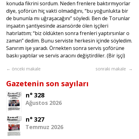
konuda fikrini sordum. Neden frenlere baktırmıyorlar
diye, şoförün hiç vakti olmadığını, “bu yoğunlukta bir
de bununla mı uğraşacağını” söyledi. Ben de Torunlar
inşaatın şantiyesinde asansörde ölen işçileri
hatırlattım; “biz öldükten sonra frenleri yaptırsınlar o
zaman” dedim. Bunu serviste herkesin içinde söyledim.
Sanırım işe yaradı. Örnekten sonra servis şoförüne
baskı yaptılar ve servis aracını değiştirdiler. (Bir işçi)
← önceki makale
sonraki makale →
Gazetenin son sayıları
n° 328
Ağustos 2026
n° 327
Temmuz 2026