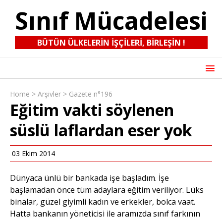
Sınıf Mücadelesi
BÜTÜN ÜLKELERIN IŞÇILERI, BIRLEŞIN !
Home
>
Arşivler
>
Gazete n°196
Eğitim vakti söylenen
süslü laflardan eser yok
03 Ekim 2014
Dünyaca ünlü bir bankada işe başladım. İşe
başlamadan önce tüm adaylara eğitim veriliyor. Lüks
binalar, güzel giyimli kadın ve erkekler, bolca vaat.
Hatta bankanın yöneticisi ile aramızda sınıf farkının