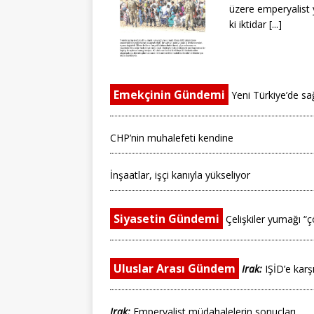
üzere emperyalist y
ki iktidar [...]
Emekçinin Gündemi
Yeni Türkiye’de sağ
CHP’nin muhalefeti kendine
İnşaatlar, işçi kanıyla yükseliyor
Siyasetin Gündemi
Çelişkiler yumağı “
Uluslar Arası Gündem
Irak:
IŞİD’e karşı
Irak:
Emperyalist müdahalelerin sonuçları