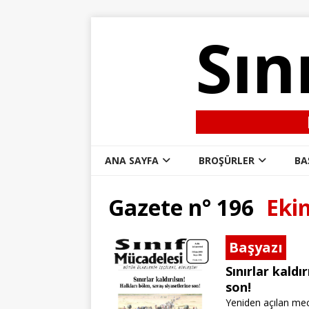
Sın
ANA SAYFA
BROŞÜRLER
BA
Gazete n° 196
Eki
Başyazı
Sınırlar kaldı
son!
Yeniden açılan mecl