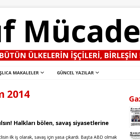
ıf Mücade
BÜTÜN ÜLKELERIN IŞÇILERI, BIRLEŞIN 
ŞLICA MAKALELER
GÜNCEL YAZILAR
m 2014
Ga
rılsın! Halkları bölen, savaş siyasetlerine
isin ilk iş olarak, savaş için yasa çıkardı. Başta ABD olmak