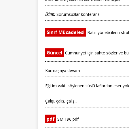
İklim:
Sorumsuzlar konferansı
Sınıf Mücadelesi
Batılı yöneticilerin str
Güncel
Cumhuriyet için sahte sözler ve büy
Karmaşaya devam
Eğitim vakti söylenen süslü laflardan eser yo
Çalış, çalış, çalış...
pdf
SM 196 pdf