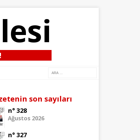
lesi
!
zetenin son sayıları
n° 328
Ağustos 2026
n° 327