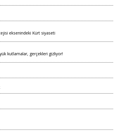
atejisi eksenindeki Kürt siyaseti
ük kutlamalar, gerçekleri gizliyor!
k