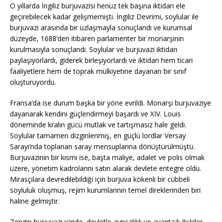
O yıllarda İngiliz burjuvazisi henüz tek başına iktidarı ele
geçirebilecek kadar gelişmemişti. İngiliz Devrimi, soylular ile
burjuvazi arasında bir uzlaşmayla sonuçlandı ve kurumsal
düzeyde, 1688’den itibaren parlamenter bir monarşinin
kurulmasıyla sonuçlandı. Soylular ve burjuvazi iktidarı
paylaşıyorlardı, giderek birleşiyorlardı ve iktidarı hem ticari
faaliyetlere hem de toprak mülkiyetine dayanan bir sınıf
oluşturuyordu.
Fransa’da ise durum başka bir yöne evrildi. Monarşi burjuvaziye
dayanarak kendini güçlendirmeyi başardı ve XIV. Louis
döneminde kralın gücü mutlak ve tartışmasız hale geldi.
Soylular tamamen dizginlenmiş, en güçlü lordlar Versay
Sarayı’nda toplanan saray mensuplarına dönüştürülmüştü.
Burjuvazinin bir kısmı ise, başta maliye, adalet ve polis olmak
üzere, yönetim kadrolarını satın alarak devlete entegre oldu.
Mirasçılara devredilebildiği için burjuva kökenli bir cübbeli
soyluluk oluşmuş, rejim kurumlarının temel direklerinden biri
haline gelmiştir.
Zengin burjuvazi içinde, devletle ayrıcalıklı ve avantajlı ilişkiler