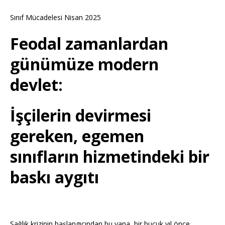
Sınıf Mücadelesi Nisan 2025
Feodal zamanlardan
günümüze modern
devlet:
İşçilerin devirmesi
gereken, egemen
sınıfların hizmetindeki bir
baskı aygıtı
Sağlık krizinin başlangıcından bu yana, bir buçuk yıl önce,