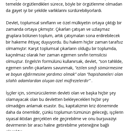
temelde örgütlendikleri sürece, böyle bir örgütlenme olmadan
da gayet iyi bir şekilde varlıklarını sürdürebiliyorlardı.
Devlet, toplumsal sınıfların ve özel mülkiyetin ortaya çıktığı bir
zamanda ortaya çıkmıştır. Çıkarları çatışan ve uzlaşmaz
gruplara bölünen toplum, artık çatışmaları sona erdirebilecek
bir hakeme ihtiyaç duyuyordu. Bu hakem hiçbir zaman tarafsız
olmamıştır: Karşıt toplumsal çıkarların olduğu bir toplumda,
kaçınılmaz olarak her zaman egemen sınıfın temsilcisi
olmuştur. Engels’in formülünü kullanırsak, devlet,
“
son tahlilde,
egemen sınıfın çıkarlarını savunmak,
“ezilen sınıfı sömürmesine
ve boyun eğdirmesine yardımcı olmak” olan “hapishaneleri olan
silahlı adamlardan oluşan özel müfrezelerdir”
.
İşçiler için, sömürücülerinin devleti olan ve başka hiçbir şey
olamayacak olan bu devletten bekleyecekleri hiçbir şey
olmadığını anlamak esastır. Bu, kapitalizmin kriz döneminde
daha da önemlidir, çünkü toplumun tümünün geleceği, işçilerin
siyasal iktidarı gerçekten ele geçirebilme ve onu burjuvaziyi
devirmenin bir aracı haline getirebilme yeteneğine bağlı