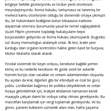
bölgeye farklılık gösteriyordu ve lordun yerel otoritesini
meşrulaştırıyordu. Roma hukuku, tartışmasız ve tanınmış bir
merkezi kamu otoritesinin olduğu bir dönemde ortaya çıkmıştır.
Bu, bir hükümdarın krallığının bütün tebaasına iradesini
dayatmak istemesi durumunda yasal bir temel sağlayabilirdi.
Güzel Filip’in çevresine topladığı hukukçuların hepsi
burjuvaziden geliyordu ve Roma hukuku okumuşlardı. Bugünkü
üst düzey memurluğun atalarıydı onlar. İlk kez, kralın yeni
kurduğu idari organın kontrolörü haline gelen basit bir burjuva,
Mühür Muhafızı olarak atandı.
Feodal sistemde bir beyin ordusu, kendisine bağlılık yemini
etmiş ve bu nedenle kendisine 40 günle sınırlı bir askerlik
hizmeti borçlu olan vasalları ve onların adamlarından oluşurdu.
Bu açıdan da kral, diğerleri gibi bir efendiydi ve özel bir gücü
yoktu. Lordlardan bağımsız bir politika izleyebilmek ve onları
hizaya getirebilmek için, kraliyet iktidarının tamamen kendi
maaşıyla çalışan daimi bir orduya sahip olması gerekiyordu. Bu
masrafları karşılamak için vergi toplamak gerekiyordu. Ve bu
görev, paranın kullanımı uzmanlık alanı olan, hatta yaşama