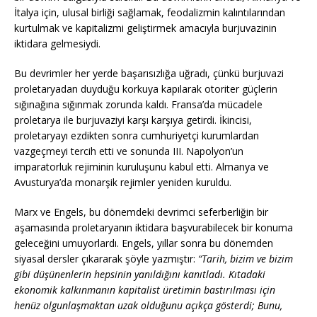
İtalya için, ulusal birliği sağlamak, feodalizmin kalıntılarından
kurtulmak ve kapitalizmi geliştirmek amacıyla burjuvazinin
iktidara gelmesiydi.
Bu devrimler her yerde başarısızlığa uğradı, çünkü burjuvazi
proletaryadan duyduğu korkuya kapılarak otoriter güçlerin
sığınağına sığınmak zorunda kaldı. Fransa’da mücadele
proletarya ile burjuvaziyi karşı karşıya getirdi. İkincisi,
proletaryayı ezdikten sonra cumhuriyetçi kurumlardan
vazgeçmeyi tercih etti ve sonunda III. Napolyon’un
imparatorluk rejiminin kuruluşunu kabul etti. Almanya ve
Avusturya’da monarşik rejimler yeniden kuruldu.
Marx ve Engels, bu dönemdeki devrimci seferberliğin bir
aşamasında proletaryanın iktidara başvurabilecek bir konuma
geleceğini umuyorlardı. Engels, yıllar sonra bu dönemden
siyasal dersler çıkararak şöyle yazmıştır:
“Tarih, bizim ve bizim
gibi düşünenlerin hepsinin yanıldığını kanıtladı. Kıtadaki
ekonomik kalkınmanın kapitalist üretimin bastırılması için
henüz olgunlaşmaktan uzak olduğunu açıkça gösterdi; Bunu,