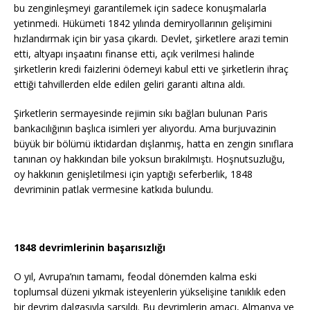
bu zenginleşmeyi garantilemek için sadece konuşmalarla
yetinmedi. Hükümeti 1842 yılında demiryollarının gelişimini
hızlandırmak için bir yasa çıkardı. Devlet, şirketlere arazi temin
etti, altyapı inşaatını finanse etti, açık verilmesi halinde
şirketlerin kredi faizlerini ödemeyi kabul etti ve şirketlerin ihraç
ettiği tahvillerden elde edilen geliri garanti altına aldı.
Şirketlerin sermayesinde rejimin sıkı bağları bulunan Paris
bankacılığının başlıca isimleri yer alıyordu. Ama burjuvazinin
büyük bir bölümü iktidardan dışlanmış, hatta en zengin sınıflara
tanınan oy hakkından bile yoksun bırakılmıştı. Hoşnutsuzluğu,
oy hakkının genişletilmesi için yaptığı seferberlik, 1848
devriminin patlak vermesine katkıda bulundu.
1848 devrimlerinin başarısızlığı
O yıl, Avrupa’nın tamamı, feodal dönemden kalma eski
toplumsal düzeni yıkmak isteyenlerin yükselişine tanıklık eden
bir devrim dalgasıyla sarsıldı. Bu devrimlerin amacı, Almanya ve