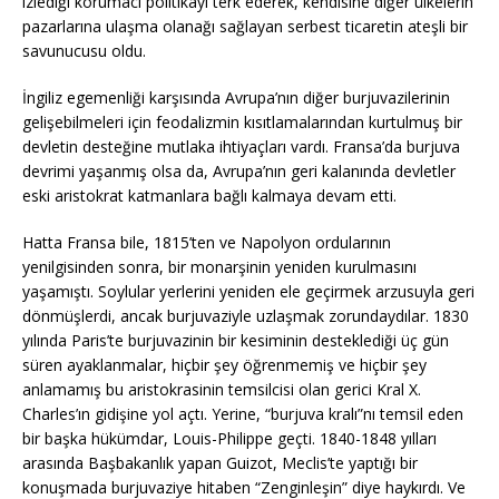
izlediği korumacı politikayı terk ederek, kendisine diğer ülkelerin
pazarlarına ulaşma olanağı sağlayan serbest ticaretin ateşli bir
savunucusu oldu.
İngiliz egemenliği karşısında Avrupa’nın diğer burjuvazilerinin
gelişebilmeleri için feodalizmin kısıtlamalarından kurtulmuş bir
devletin desteğine mutlaka ihtiyaçları vardı. Fransa’da burjuva
devrimi yaşanmış olsa da, Avrupa’nın geri kalanında devletler
eski aristokrat katmanlara bağlı kalmaya devam etti.
Hatta Fransa bile, 1815’ten ve Napolyon ordularının
yenilgisinden sonra, bir monarşinin yeniden kurulmasını
yaşamıştı. Soylular yerlerini yeniden ele geçirmek arzusuyla geri
dönmüşlerdi, ancak burjuvaziyle uzlaşmak zorundaydılar. 1830
yılında Paris’te burjuvazinin bir kesiminin desteklediği üç gün
süren ayaklanmalar, hiçbir şey öğrenmemiş ve hiçbir şey
anlamamış bu aristokrasinin temsilcisi olan gerici Kral X.
Charles’ın gidişine yol açtı. Yerine, “burjuva kralı”nı temsil eden
bir başka hükümdar, Louis-Philippe geçti. 1840-1848 yılları
arasında Başbakanlık yapan Guizot, Meclis’te yaptığı bir
konuşmada burjuvaziye hitaben “Zenginleşin” diye haykırdı. Ve