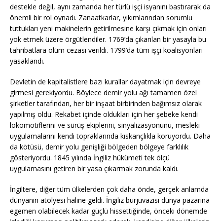
destekle değil, aynı zamanda her türlü işçi isyanını bastırarak da
önemli bir rol oynadı. Zanaatkarlar, yıkımlarından sorumlu
tuttukları yeni makinelerin getirilmesine karşı çıkmak için onları
yok etmek üzere örgütlendiler. 1769’da çıkarılan bir yasayla bu
tahribatlara ölüm cezası verildi. 1799’da tüm işçi koalisyonları
yasaklandı.
Devletin de kapitalistlere bazı kurallar dayatmak için devreye
girmesi gerekiyordu. Böylece demir yolu ağı tamamen özel
şirketler tarafından, her bir inşaat birbirinden bağımsız olarak
yapılmış oldu. Rekabet içinde oldukları için her şebeke kendi
lokomotiflerini ve sürüş ekiplerini, sinyalizasyonunu, mesleki
uygulamalarını kendi topraklarında kıskançlıkla koruyordu. Daha
da kötüsü, demir yolu genişliği bölgeden bölgeye farklılık
gösteriyordu. 1845 yılında İngiliz hükümeti tek ölçü
uygulamasını getiren bir yasa çıkarmak zorunda kaldı.
İngiltere, diğer tüm ülkelerden çok daha önde, gerçek anlamda
dünyanın atölyesi haline geldi. İngiliz burjuvazisi dünya pazarına
egemen olabilecek kadar güçlü hissettiğinde, önceki dönemde