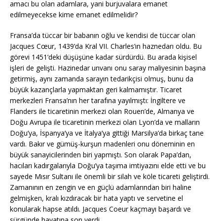
amacı bu olan adamlara, yani burjuvalara emanet
edilmeyecekse kime emanet edilmelidir?
Fransa’da tüccar bir babanın oğlu ve kendisi de tüccar olan
Jacques Cœur, 1439’da Kral VII. Charles’ın haznedarı oldu. Bu
görevi 1451’deki düşüşüne kadar sürdürdü. Bu arada kişisel
işleri de gelişti. Hazinedar unvanı onu saray maliyesinin başına
getirmiş, aynı zamanda sarayın tedarikçisi olmuş, bunu da
büyük kazançlarla yapmaktan geri kalmamıştır. Ticaret
merkezleri Fransa’nın her tarafına yayılmıştı: İngiltere ve
Flanders ile ticaretinin merkezi olan Rouen’de, Almanya ve
Doğu Avrupa ile ticaretinin merkezi olan Lyon’da ve malların
Doğu’ya, İspanya’ya ve İtalya’ya gittiği Marsilya’da birkaç tane
vardı. Bakır ve gümüş-kurşun madenleri onu döneminin en
büyük sanayicilerinden biri yapmıştı. Son olarak Papa’dan,
hacıları kadırgalarıyla Doğu’ya taşıma imtiyazını elde etti ve bu
sayede Mısır Sultanı ile önemli bir silah ve köle ticareti geliştirdi.
Zamanının en zengin ve en güçlü adamlarından biri haline
gelmişken, kralı kızdıracak bir hata yaptı ve servetine el
konularak hapse atıldı. Jacques Coeur kaçmayı başardı ve
sürgünde hayatına son verdi.