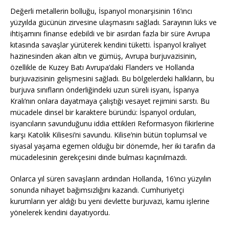
Değerli metallerin bolluğu, İspanyol monarşisinin 16’ıncı
yüzyılda gücünün zirvesine ulaşmasını sağladı. Sarayının lüks ve
ihtişamını finanse edebildi ve bir asırdan fazla bir süre Avrupa
kıtasında savaşlar yürüterek kendini tüketti. İspanyol kraliyet
hazinesinden akan altın ve gümüş, Avrupa burjuvazisinin,
özellikle de Kuzey Batı Avrupa’daki Flanders ve Hollanda
burjuvazisinin gelişmesini sağladı. Bu bölgelerdeki halkların, bu
burjuva sınıfların önderliğindeki uzun süreli isyanı, İspanya
Kralı’nın onlara dayatmaya çalıştığı vesayet rejimini sarstı. Bu
mücadele dinsel bir karaktere büründü: İspanyol orduları,
isyancıların savunduğunu iddia ettikleri Reformasyon fikirlerine
karşı Katolik Kilisesi’ni savundu. Kilise’nin bütün toplumsal ve
siyasal yaşama egemen olduğu bir dönemde, her iki tarafın da
mücadelesinin gerekçesini dinde bulması kaçınılmazdı.
Onlarca yıl süren savaşların ardından Hollanda, 16’ıncı yüzyılın
sonunda nihayet bağımsızlığını kazandı. Cumhuriyetçi
kurumların yer aldığı bu yeni devlette burjuvazi, kamu işlerine
yönelerek kendini dayatıyordu.