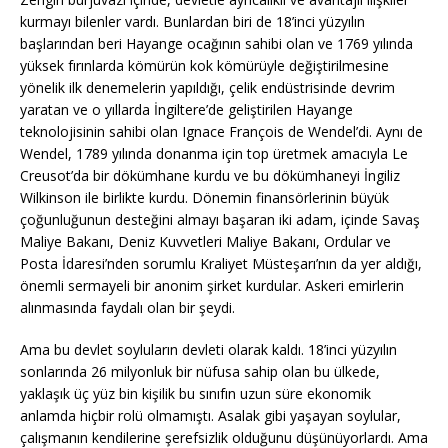
kurmayı bilenler vardı. Bunlardan biri de 18’inci yüzyılın
başlarından beri Hayange ocağının sahibi olan ve 1769 yılında
yüksek fırınlarda kömürün kok kömürüyle değiştirilmesine
yönelik ilk denemelerin yapıldığı, çelik endüstrisinde devrim
yaratan ve o yıllarda İngiltere’de geliştirilen Hayange
teknolojisinin sahibi olan Ignace François de Wendel’di. Aynı de
Wendel, 1789 yılında donanma için top üretmek amacıyla Le
Creusot’da bir dökümhane kurdu ve bu dökümhaneyi İngiliz
Wilkinson ile birlikte kurdu. Dönemin finansörlerinin büyük
çoğunluğunun desteğini almayı başaran iki adam, içinde Savaş
Maliye Bakanı, Deniz Kuvvetleri Maliye Bakanı, Ordular ve
Posta İdaresi’nden sorumlu Kraliyet Müsteşarı’nın da yer aldığı,
önemli sermayeli bir anonim şirket kurdular. Askeri emirlerin
alınmasında faydalı olan bir şeydi.
Ama bu devlet soyluların devleti olarak kaldı. 18’inci yüzyılın
sonlarında 26 milyonluk bir nüfusa sahip olan bu ülkede,
yaklaşık üç yüz bin kişilik bu sınıfın uzun süre ekonomik
anlamda hiçbir rolü olmamıştı. Asalak gibi yaşayan soylular,
çalışmanın kendilerine şerefsizlik olduğunu düşünüyorlardı. Ama