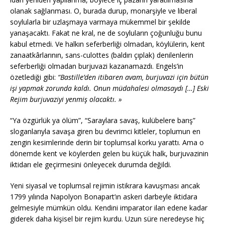
olanak sağlanması. O, burada durup, monarşiyle ve liberal
soylularla bir uzlaşmaya varmaya mükemmel bir şekilde
yanaşacaktı. Fakat ne kral, ne de soyluların çoğunluğu bunu
kabul etmedi. Ve halkın seferberliği olmadan, köylülerin, kent
zanaatkârlarının, sans-culottes (baldırı çıplak) denilenlerin
seferberliği olmadan burjuvazi kazanamazdı. Engels’in
özetlediği gibi:
“Bastille’den itibaren avam, burjuvazi için bütün
işi yapmak zorunda kaldı. Onun müdahalesi olmasaydı […] Eski
Rejim burjuvaziyi yenmiş olacaktı. »
“Ya özgürlük ya ölüm”, “Saraylara savaş, kulübelere barış”
sloganlarıyla savaşa giren bu devrimci kitleler, toplumun en
zengin kesimlerinde derin bir toplumsal korku yarattı. Ama o
dönemde kent ve köylerden gelen bu küçük halk, burjuvazinin
iktidarı ele geçirmesini önleyecek durumda değildi.
Yeni siyasal ve toplumsal rejimin istikrara kavuşması ancak
1799 yılında Napolyon Bonapart’ın askeri darbeyle iktidara
gelmesiyle mümkün oldu. Kendini imparator ilan edene kadar
giderek daha kişisel bir rejim kurdu. Uzun süre neredeyse hiç