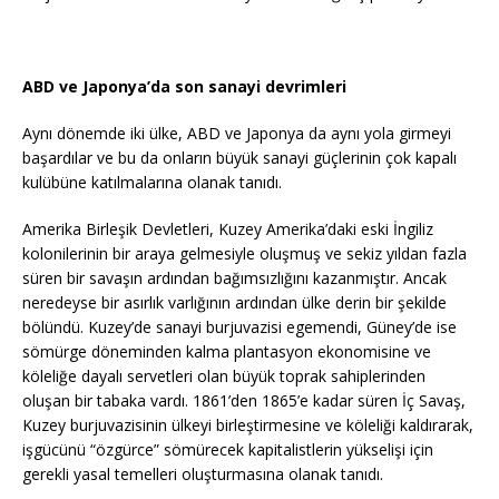
ABD ve Japonya’da son sanayi devrimleri
Aynı dönemde iki ülke, ABD ve Japonya da aynı yola girmeyi
başardılar ve bu da onların büyük sanayi güçlerinin çok kapalı
kulübüne katılmalarına olanak tanıdı.
Amerika Birleşik Devletleri, Kuzey Amerika’daki eski İngiliz
kolonilerinin bir araya gelmesiyle oluşmuş ve sekiz yıldan fazla
süren bir savaşın ardından bağımsızlığını kazanmıştır. Ancak
neredeyse bir asırlık varlığının ardından ülke derin bir şekilde
bölündü. Kuzey’de sanayi burjuvazisi egemendi, Güney’de ise
sömürge döneminden kalma plantasyon ekonomisine ve
köleliğe dayalı servetleri olan büyük toprak sahiplerinden
oluşan bir tabaka vardı. 1861’den 1865’e kadar süren İç Savaş,
Kuzey burjuvazisinin ülkeyi birleştirmesine ve köleliği kaldırarak,
işgücünü “özgürce” sömürecek kapitalistlerin yükselişi için
gerekli yasal temelleri oluşturmasına olanak tanıdı.