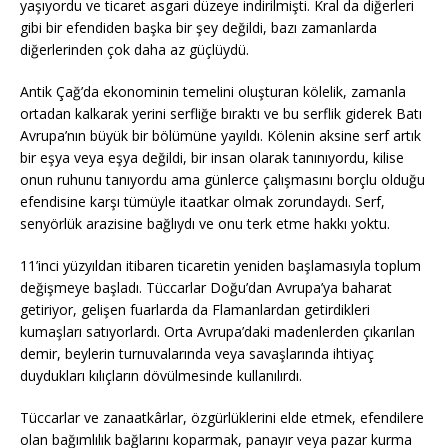
yaşıyordu ve ticaret asgari düzeye indirilmişti. Kral da diğerleri
gibi bir efendiden başka bir şey değildi, bazı zamanlarda
diğerlerinden çok daha az güçlüydü.
Antik Çağ’da ekonominin temelini oluşturan kölelik, zamanla
ortadan kalkarak yerini serfliğe bıraktı ve bu serflik giderek Batı
Avrupa’nın büyük bir bölümüne yayıldı. Kölenin aksine serf artık
bir eşya veya eşya değildi, bir insan olarak tanınıyordu, kilise
onun ruhunu tanıyordu ama günlerce çalışmasını borçlu olduğu
efendisine karşı tümüyle itaatkar olmak zorundaydı. Serf,
senyörlük arazisine bağlıydı ve onu terk etme hakkı yoktu.
11’inci yüzyıldan itibaren ticaretin yeniden başlamasıyla toplum
değişmeye başladı. Tüccarlar Doğu’dan Avrupa’ya baharat
getiriyor, gelişen fuarlarda da Flamanlardan getirdikleri
kumaşları satıyorlardı. Orta Avrupa’daki madenlerden çıkarılan
demir, beylerin turnuvalarında veya savaşlarında ihtiyaç
duydukları kılıçların dövülmesinde kullanılırdı.
Tüccarlar ve zanaatkârlar, özgürlüklerini elde etmek, efendilere
olan bağımlılık bağlarını koparmak, panayır veya pazar kurma