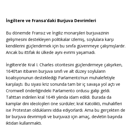
İngiltere ve Fransa’daki Burjuva Devrimleri
Bu dönemde Fransız ve İngiliz monarşileri burjuvazinin
gelişmesini destekleyen politikalar izlemiş, soylulara karşı
kendilerini güçlendirmek için bu sınıfa güvenmeye çalışmışlardır.
Ancak bu ittifak iki ülkede aynı evrimi yaşamadı.
İngiltere’de Kral I. Charles otoritesini güçlendirmeye çalışırken,
1640’tan itibaren burjuva sınıfı ve alt düzey soyluların
koalisyonunun desteklediği Parlamento’nun muhalefetiyle
karşılaştı. Bu siyasi kriz sonunda tam bir iç savaşa yol açtı ve
Cromwell önderliğindeki Parlamento ordusu galip geldi.
Tahttan indirilen kral 1649 yılında idam edildi. Burada da
kamplar dini ideolojileri öne sürdüler; kral Katolikti, muhalifleri
ise Protestan olduklarını iddia ediyorlardı. Ama bu gerçekten de
bir burjuva devrimiydi ve burjuvazi için amaç, devletin başında
iktidarı kullanmaktı.