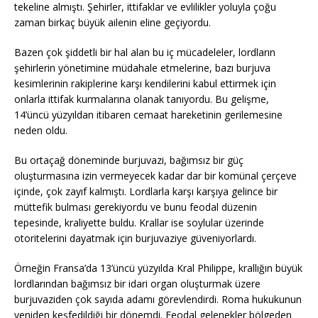
tekeline almıştı. Şehirler, ittifaklar ve evlilikler yoluyla çoğu
zaman birkaç büyük ailenin eline geçiyordu.
Bazen çok şiddetli bir hal alan bu iç mücadeleler, lordların
şehirlerin yönetimine müdahale etmelerine, bazı burjuva
kesimlerinin rakiplerine karşı kendilerini kabul ettirmek için
onlarla ittifak kurmalarına olanak tanıyordu. Bu gelişme,
14’üncü yüzyıldan itibaren cemaat hareketinin gerilemesine
neden oldu.
Bu ortaçağ döneminde burjuvazi, bağımsız bir güç
oluşturmasına izin vermeyecek kadar dar bir komünal çerçeve
içinde, çok zayıf kalmıştı. Lordlarla karşı karşıya gelince bir
müttefik bulması gerekiyordu ve bunu feodal düzenin
tepesinde, kraliyette buldu. Krallar ise soylular üzerinde
otoritelerini dayatmak için burjuvaziye güveniyorlardı.
Örneğin Fransa’da 13’üncü yüzyılda Kral Philippe, krallığın büyük
lordlarından bağımsız bir idari organ oluşturmak üzere
burjuvaziden çok sayıda adamı görevlendirdi. Roma hukukunun
yeniden keşfedildiği bir dönemdi. Feodal gelenekler bölgeden