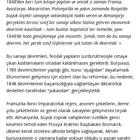
1848’den beri tüm kıtaya yayılan ve ancak o zaman Fransa,
Avusturya, Macaristan, Polonya’da ve yakın zamanda Rusya’da
büyük ölçekli sanayiye vatandaşlık hakkı veren ve Almanya’yı
gerçekten birinci sınıf bir sanayi ülkesi haline getiren ekonomik
devrimle kanıtladı – tüm bunlar kapitalist bir temelde, yani
1848’de hala genişlemeye çok müsaitti. Şimdi, tam da bu sanayi
devrimi, her yerde sınıf ilişkilerine ışık tutan ilk devrimdi. »
Bu sanayi devrimleri, feodal yapıların sürdürülmesiyle ortaya
çıkan kısıtlamaların ortadan kaldırılmasını gerektirdi. Burjuvazi,
1789 devrimcilerinin yaptığı gibi, bunu “aşağıdan” dayatamadı.
Ekonominin gelişmesi için elzem olan bu reformlar, bu nedenle,
1848 devrimlerinin başarısızlığıyla sağlamlaşan diktatörlük
devletleri tarafından “yukarıdan” gerçekleştirildi.
Fransa’da İkinci İmparatorluk rejimi, anonim şirketlerin, demir
yolu şirketlerinin ve genel olarak sanayinin gelişmesini teşvik
etti. Almanya’da, büyük toprak sahiplerinin özellikle gerici
kesimini temsil eden Prusya Kralı’nın Başbakanı Bismarck,
ülkenin kendi otoritesi altında birliğini sağlayarak, Alman
burjuvazisinin o zamana kadar yoksun olduğu iç pazarı yarattı.