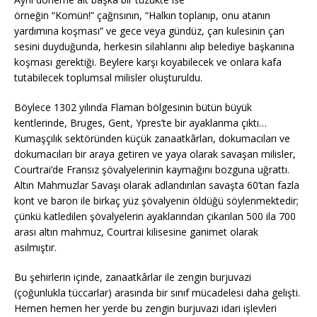
örneğin “Komün!” çağrısının, “Halkın toplanıp, onu atanın
yardımına koşması” ve gece veya gündüz, çan kulesinin çan
sesini duyduğunda, herkesin silahlarını alıp belediye başkanına
koşması gerektiği. Beylere karşı koyabilecek ve onlara kafa
tutabilecek toplumsal milisler oluşturuldu.
Böylece 1302 yılında Flaman bölgesinin bütün büyük
kentlerinde, Bruges, Gent, Ypres’te bir ayaklanma çıktı…
Kumaşçılık sektöründen küçük zanaatkârları, dokumacıları ve
dokumacıları bir araya getiren ve yaya olarak savaşan milisler,
Courtrai’de Fransız şövalyelerinin kaymağını bozguna uğrattı.
Altın Mahmuzlar Savaşı olarak adlandırılan savaşta 60’tan fazla
kont ve baron ile birkaç yüz şövalyenin öldüğü söylenmektedir;
çünkü katledilen şövalyelerin ayaklarından çıkarılan 500 ila 700
arası altın mahmuz, Courtrai kilisesine ganimet olarak
asılmıştır.
Bu şehirlerin içinde, zanaatkârlar ile zengin burjuvazi
(çoğunlukla tüccarlar) arasında bir sınıf mücadelesi daha gelişti.
Hemen hemen her yerde bu zengin burjuvazi idari işlevleri