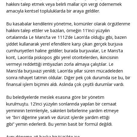
hakkını talep etmek veya belirli mallar için vergi ödememek
amacıyla kentsel topluluklarda bir araya geldiler.
Bu kasabalar kendilerini yönetme, komünler olarak örgütlenme
hakkını talep ettiler ve bazıları, örneğin 11’inci yüzyılın
ortalarında Le Mans’ta ve 1112’de Laon’da olduğu gibi, bazen
şiddet kullanarak yerel efendilere karşı çıkan gerçek burjuva
cumhuriyetleri haline geldiler; burada burjuvalar, Le Mans’ta
kont, Laon’da piskopos gibi yerel otoritelerden, ikincisinin
vermeyi reddettiği imtiyazları zorla almaya çalıştılar. Le
Mans’da burjuvazi yenildi; Laon’da yıllar süren mücadeleden
sonra nihayet tatmin oldular. Diğer pek çok durumda ise bu, bir
finansal işlem biçimini aldı. Aslında çok çeşitli durumlar vardı.
Bu belediyelerde meslek esasına göre bir yönetim
kurulmuştu. 12’inci yüzyılın sonlarında yapılan bir cemaat
yemininin terimleriyle, sakinleri birbirlerine yardım etmeye
ve
“biri
diğerine yararlı ve dürüst işlerde yardım ettiği
gibi” yemin ederlerdi. Bu yemin basit bir formül değildi.
Aynı döneme ait başka bir tüzükte ise