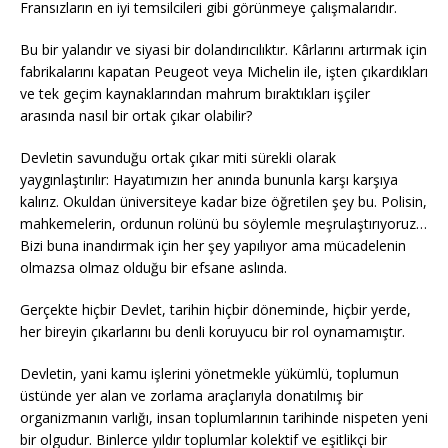
Fransızların en iyi temsilcileri gibi görünmeye çalışmalarıdır.
Bu bir yalandır ve siyasi bir dolandırıcılıktır. Kârlarını artırmak için
fabrikalarını kapatan Peugeot veya Michelin ile, işten çıkardıkları
ve tek geçim kaynaklarından mahrum bıraktıkları işçiler
arasında nasıl bir ortak çıkar olabilir?
Devletin savunduğu ortak çıkar miti sürekli olarak
yaygınlaştırılır: Hayatımızın her anında bununla karşı karşıya
kalırız. Okuldan üniversiteye kadar bize öğretilen şey bu. Polisin,
mahkemelerin, ordunun rolünü bu söylemle meşrulaştırıyoruz…
Bizi buna inandırmak için her şey yapılıyor ama mücadelenin
olmazsa olmaz olduğu bir efsane aslında.
Gerçekte hiçbir Devlet, tarihin hiçbir döneminde, hiçbir yerde,
her bireyin çıkarlarını bu denli koruyucu bir rol oynamamıştır.
Devletin, yani kamu işlerini yönetmekle yükümlü, toplumun
üstünde yer alan ve zorlama araçlarıyla donatılmış bir
organizmanın varlığı, insan toplumlarının tarihinde nispeten yeni
bir olgudur. Binlerce yıldır toplumlar kolektif ve eşitlikçi bir