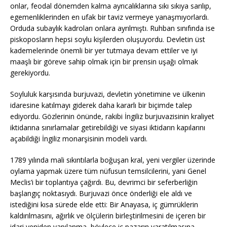
onlar, feodal dönemden kalma ayrıcalıklarına sıkı sıkıya sarılıp,
egemenliklerinden en ufak bir taviz vermeye yanaşmıyorlardı.
Orduda subaylık kadroları onlara ayrılmıştı. Ruhban sınıfında ise
piskoposların hepsi soylu kişilerden oluşuyordu. Devletin üst
kademelerinde önemli bir yer tutmaya devam ettiler ve iyi
maaşlı bir göreve sahip olmak için bir prensin uşağı olmak
gerekiyordu.
Soyluluk karşısında burjuvazi, devletin yönetimine ve ülkenin
idaresine katılmayı giderek daha kararlı bir biçimde talep
ediyordu. Gözlerinin önünde, rakibi İngiliz burjuvazisinin kraliyet
iktidarına sınırlamalar getirebildiği ve siyasi iktidarın kapılarını
açabildiği İngiliz monarşisinin modeli vardı.
1789 yılında mali sıkıntılarla boğuşan kral, yeni vergiler üzerinde
oylama yapmak üzere tüm nüfusun temsilcilerini, yani Genel
Meclis’i bir toplantıya çağırdı. Bu, devrimci bir seferberliğin
başlangıç ​​noktasıydı. Burjuvazi önce önderliği ele aldı ve
istediğini kısa sürede elde etti: Bir Anayasa, iç gümrüklerin
kaldırılmasını, ağırlık ve ölçülerin birleştirilmesini de içeren bir
idari yeniden yapılanma, böylece iç pazarın yaratılmasına