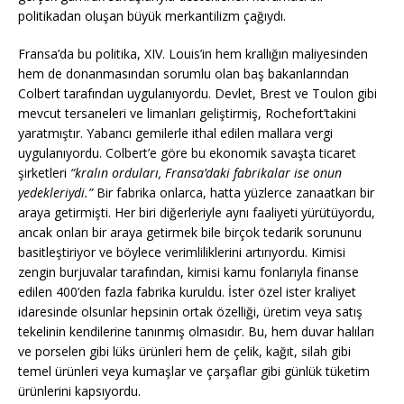
politikadan oluşan büyük merkantilizm çağıydı.
Fransa’da bu politika, XIV. Louis’in hem krallığın maliyesinden
hem de donanmasından sorumlu olan baş bakanlarından
Colbert tarafından uygulanıyordu. Devlet, Brest ve Toulon gibi
mevcut tersaneleri ve limanları geliştirmiş, Rochefort’takini
yaratmıştır. Yabancı gemilerle ithal edilen mallara vergi
uygulanıyordu. Colbert’e göre bu ekonomik savaşta ticaret
şirketleri
“kralın orduları, Fransa’daki fabrikalar ise onun
yedekleriydi.”
Bir fabrika onlarca, hatta yüzlerce zanaatkarı bir
araya getirmişti. Her biri diğerleriyle aynı faaliyeti yürütüyordu,
ancak onları bir araya getirmek bile birçok tedarik sorununu
basitleştiriyor ve böylece verimliliklerini artırıyordu. Kimisi
zengin burjuvalar tarafından, kimisi kamu fonlarıyla finanse
edilen 400’den fazla fabrika kuruldu. İster özel ister kraliyet
idaresinde olsunlar hepsinin ortak özelliği, üretim veya satış
tekelinin kendilerine tanınmış olmasıdır. Bu, hem duvar halıları
ve porselen gibi lüks ürünleri hem de çelik, kağıt, silah gibi
temel ürünleri veya kumaşlar ve çarşaflar gibi günlük tüketim
ürünlerini kapsıyordu.