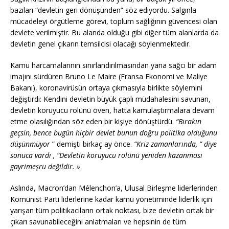
bazıları “devletin geri dönüşünden” söz ediyordu. Salgınla
mücadeleyi örgütleme görevi, toplum sağlığının güvencesi olan
devlete verilmiştir. Bu alanda olduğu gibi diğer tüm alanlarda da
devletin genel çıkarın temsilcisi olacağı söylenmektedir.
Kamu harcamalarının sınırlandırılmasından yana sağcı bir adam
imajını sürdüren Bruno Le Maire (Fransa Ekonomi ve Maliye
Bakanı), koronavirüsün ortaya çıkmasıyla birlikte söylemini
değiştirdi: Kendini devletin büyük çaplı müdahalesini savunan,
devletin koruyucu rolünü öven, hatta kamulaştırmalara devam
etme olasılığından söz eden bir kişiye dönüştürdü.
“Bırakın
geçsin, bence bugün hiçbir devlet bunun doğru politika olduğunu
düşünmüyor
” demişti birkaç ay önce.
“Kriz zamanlarında, ” diye
sonuca vardı , “Devletin koruyucu rolünü yeniden kazanması
gayrimeşru değildir. »
Aslında, Macron’dan Mélenchon’a, Ulusal Birleşme liderlerinden
Komünist Parti liderlerine kadar kamu yönetiminde liderlik için
yarışan tüm politikacıların ortak noktası, bize devletin ortak bir
çıkarı savunabileceğini anlatmaları ve hepsinin de tüm