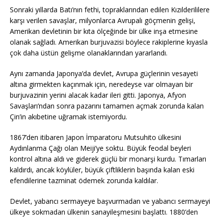
Sonraki yıllarda Batı’nın fethi, topraklarından edilen Kızılderililere
karşı verilen savaşlar, milyonlarca Avrupalı ​​göçmenin gelişi,
Amerikan devletinin bir kıta ölçeğinde bir ülke inşa etmesine
olanak sağladı. Amerikan burjuvazisi böylece rakiplerine kıyasla
çok daha üstün gelişme olanaklarından yararlandı.
Aynı zamanda Japonya’da devlet, Avrupa güçlerinin vesayeti
altına girmekten kaçınmak için, neredeyse var olmayan bir
burjuvazinin yerini alacak kadar ileri gitti. Japonya, Afyon
Savaşları’ndan sonra pazarını tamamen açmak zorunda kalan
Çin’in akıbetine uğramak istemiyordu.
1867’den itibaren Japon İmparatoru Mutsuhito ülkesini
Aydınlanma Çağı olan Meiji’ye soktu. Büyük feodal beyleri
kontrol altına aldı ve giderek güçlü bir monarşi kurdu. Tımarları
kaldırdı, ancak köylüler, büyük çiftliklerin başında kalan eski
efendilerine tazminat ödemek zorunda kaldılar.
Devlet, yabancı sermayeye başvurmadan ve yabancı sermayeyi
ülkeye sokmadan ülkenin sanayileşmesini başlattı. 1880’den