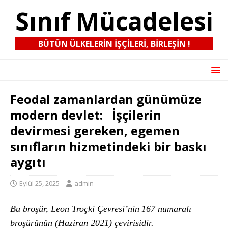
Sınıf Mücadelesi
BÜTÜN ÜLKELERIN IŞÇILERI, BIRLEŞIN !
Feodal zamanlardan günümüze
modern devlet: İşçilerin
devirmesi gereken, egemen
sınıfların hizmetindeki bir baskı
aygıtı
Eylül 25, 2025
admin
Bu broşür, Leon Troçki Çevresi’nin
1
67
numaralı
broşürünün
(Haziran 2021)
çevirisidir.