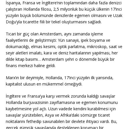
İspanya, Fransa ve İngiltere’nin toplamından daha fazla denizci
çalıştıran Hollanda filosu, 2,5 milyonluk bu küçük ülkenin 17’inci
yüzyılın büyük bölümünde denizlerde egemen olmasını ve Uzak
Doğu’yla ticarette fiili bir tekel oluşturmasını sağladı.
Ticari bir güç olan Amsterdam, aynı zamanda işleme
faaliyetlerini de geliştirmişti: Yün sanayii, ipek boyama ve
dokumacılığı, elmas kesimi, optik parlatma, mikroskop, saat ve
seyir aletleri imalatı, kara ve deniz haritalarının yapılması, her
dilde kitap basımı… Amsterdam şehri o dönemde büyük bir
finans merkezi haline geldi.
Marx’ın bir deyimiyle, Hollanda, 17’inci yüzyılın ilk yarısında,
kapitalist ulusun en mükemmel örneğiydi.
İngiltere ve Fransa’ya karşı vermek zorunda kaldığı savaşlar
Hollanda burjuvazisinin zayıflamasına ve egemen konumunu
kaybetmesine yol açtı. Uzun vadede kendini kurabilmesi için
savaşlar yürütebilen, Asya ve Afrika’daki sömürge ticaret
noktalarını fethedip savunabilen bir devlete ihtiyacı vardı. Bu,
gerçek gümrük savaşlarıyla desteklenen korumacı bir