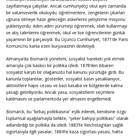
zayıflatmaya çalıştılar. Ancak cumhuriyetçi okul aynı zamanda
bir vatanseverlik okuluydu; öğretmenlere, zenginlerin çıkarları
uğruna ölmeye hazır geleceğin askerlerini yetiştirme misyonu
yükleniyordu: Adım adım yürümeyi öğrenmek, silah kullanmayı
ve atış talimlerini öğrenmek, okul ve lise öğrencilerinin günlük
yaşamının bir parçasıydı. Bu Üçüncü Cumhuriyet, 1871’de Paris
Komünü’nü kanla ezen burjuvazinin devletiydi.
Almanya’da Bismarck yönetimi, sosyalist hareketi yok etmek
amacıyla çok baskıcı bir politika izledi. 1878’den itibaren
sosyalist karşıtı bir olağanüstü hal kanunu yürürlüğe girdi. Bu
kanunla toplantılar, gösteriler, sosyalist basın yasaklanıyor,
aktivistlere hapis cezası ve bazı kasaba ve bölgelerde kalma
yasağı getiriliyordu. Ancak yasa, sosyalistlerin seçimlere
katılmasını ve parlamentoda yer almasını engellemedi.
Bismarck, bu “kırbaç politikasına” eşlik ederek, kendisine özgü
toplumsal aşağılamayla birlikte, “şeker bahşişi politikası” olarak
adlandırdığı bir politika da izledi. 1883’te Reichstag’dan sağlık
sigortasıyla ilgili yasalar, 1884’te kaza sigortası yasası, hatta