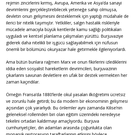
rejimin zincirlerini kırmış, Avrupa, Amerika ve Asya’da sanayi
devrimlerini gerçekleştirebilecek yeteneğe sahip olmuşsa,
devletin onun gelişmesini desteklemek için yaptığı müdahale de
ilerici bir nitelik taşımıştır. Yetkililer, salgın hastalık riskleriyle
mücadele amacıyla büyük kentlerde kamu sağlığı politikaları
uyguladı ve kentsel planlama çalışmaları yürüttü. Burjuvaziye
giderek daha nitelikli bir işgücü sağlayabilmek için nüfusun
önemli bir bölümünü okuryazar hale getirmekle ilgileniyorlardı.
Ama bütün bunlara rağmen Marx ve onun fikirlerini izlediklerini
iddia eden sosyalist hareketlerin devrimcileri, burjuvazinin
çıkarlarını savunan devletlere en ufak bir destek vermekten her
zaman kaçındılar.
Örneğin Fransa’da 1880’lerde okul yasaları ilköğretimi ücretsiz
ve zorunlu hale getirdi; bu da modern bir ekonominin gelişmesi
açısından çok yararlıydı. Bu önlemler aynı zamanda Kilise’nin
geleneksel rollerinden biri olan eğitim üzerindeki neredeyse
tekelini ortadan kaldırmayı amaçlıyordu. Burjuva
cumhuriyetçiler, din adamları arasında çoğunlukta olan
monarşik restorasyon taraftarlarının etkisini böylece