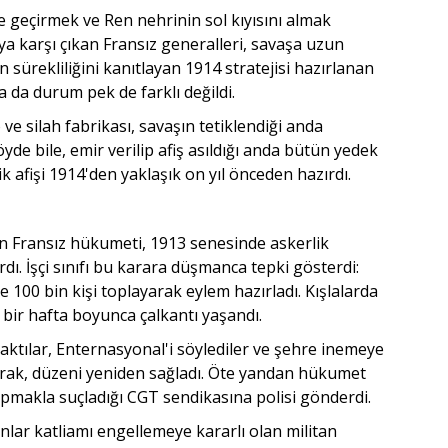
e geçirmek ve Ren nehrinin sol kıyısını almak
karşı çıkan Fransız generalleri, savaşa uzun
n sürekliliğini kanıtlayan 1914 stratejisi hazırlanan
a da durum pek de farklı değildi.
ve silah fabrikası, savaşın tetiklendiği anda
de bile, emir verilip afiş asıldığı anda bütün yedek
ik afişi 1914'den yaklaşık on yıl önceden hazırdı.
an Fransız hükumeti, 1913 senesinde askerlik
rdı. İşçi sınıfı bu karara düşmanca tepki gösterdi:
e 100 bin kişi toplayarak eylem hazırladı. Kışlalarda
 bir hafta boyunca çalkantı yaşandı.
aktılar, Enternasyonal'i söylediler ve şehre inemeye
ırarak, düzeni yeniden sağladı. Öte yandan hükumet
pmakla suçladığı CGT sendikasına polisi gönderdi.
anlar katliamı engellemeye kararlı olan militan