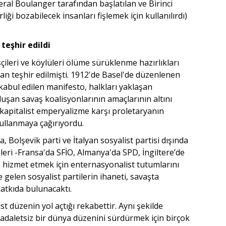
neral Boulanger tarafından başlatılan ve Birinci
iği bozabilecek insanları fişlemek için kullanılırdı)
teşhir edildi
işçileri ve köylüleri ölüme sürüklenme hazırlıkları
ndan teşhir edilmişti. 1912'de Basel'de düzenlenen
 kabul edilen manifesto, halkları yaklaşan
uşan savaş koalisyonlarının amaçlarının altını
 "kapitalist emperyalizme karşı proletaryanın
ullanmaya çağırıyordu.
Bolşevik parti ve İtalyan sosyalist partisi dışında
leri -Fransa'da SFİO, Almanya'da SPD, İngiltere’de
ne hizmet etmek için enternasyonalist tutumlarını
gelen sosyalist partilerin ihaneti, savaşta
katkıda bulunacaktı.
st düzenin yol açtığı rekabettir. Aynı şekilde
daletsiz bir dünya düzenini sürdürmek için birçok