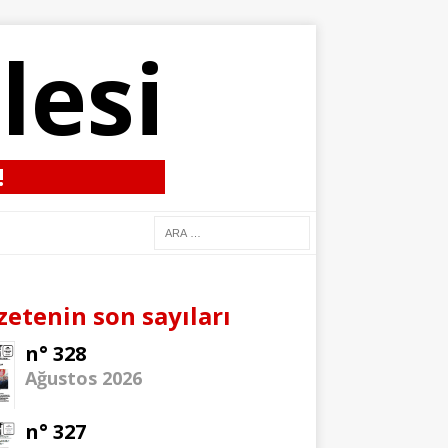
lesi
!
zetenin son sayıları
n° 328
Ağustos 2026
n° 327