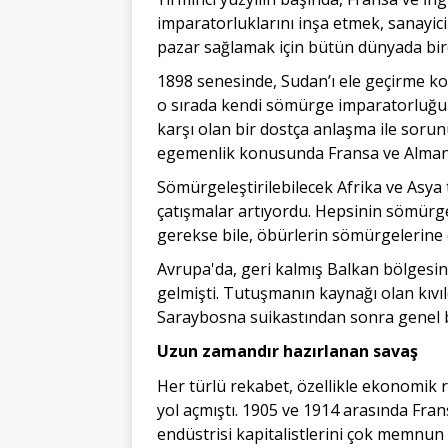
imparatorluklarını inşa etmek, sanayic
pazar sağlamak için bütün dünyada bir
1898 senesinde, Sudan’ı ele geçirme ko
o sırada kendi sömürge imparatorluğu
karşı olan bir dostça anlaşma ile soru
egemenlik konusunda Fransa ve Almanya
Sömürgeleştirilebilecek Afrika ve Asya 
çatışmalar artıyordu. Hepsinin sömürge 
gerekse bile, öbürlerin sömürgelerine
Avrupa'da, geri kalmış Balkan bölgesi
gelmişti. Tutuşmanın kaynağı olan kıvı
Saraybosna suikastından sonra genel bi
Uzun zamandır hazırlanan savaş
Her türlü rekabet, özellikle ekonomik 
yol açmıştı. 1905 ve 1914 arasında Frans
endüstrisi kapitalistlerini çok memnun 