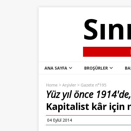
Sın
ANA SAYFA
BROŞÜRLER
BA
Home
>
Arşivler
>
Gazete n°195
Yüz yıl önce 1914'de,
Kapitalist kâr için
04 Eylül 2014