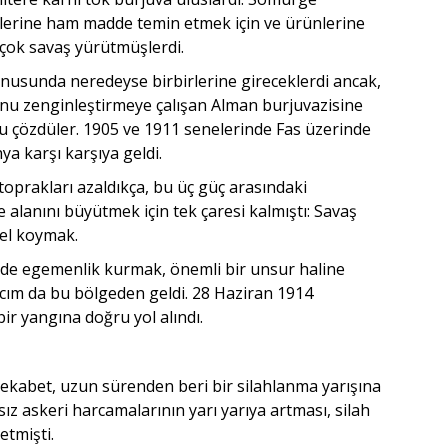
ilerine ham madde temin etmek için ve ürünlerine
çok savaş yürütmüşlerdi.
nusunda neredeyse birbirlerine gireceklerdi ancak,
nu zenginleştirmeye çalışan Alman burjuvazisine
nu çözdüler. 1905 ve 1911 senelerinde Fas üzerinde
 karşı karşıya geldi.
toprakları azaldıkça, bu üç güç arasındaki
alanını büyütmek için tek çaresi kalmıştı: Savaş
 el koymak.
nde egemenlik kurmak, önemli bir unsur haline
lcım da bu bölgeden geldi. 28 Haziran 1914
r yangına doğru yol alındı.
rekabet, uzun sürenden beri bir silahlanma yarışına
ız askeri harcamalarının yarı yarıya artması, silah
etmişti.