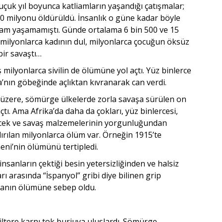
çuk yıl boyunca katliamların yaşandığı çatışmalar;
10 milyonu öldürüldü. İnsanlık o güne kadar böyle
liam yaşamamıştı. Günde ortalama 6 bin 500 ve 15
 milyonlarca kadının dul, milyonlarca çocuğun öksüz
bir savaştı…
ilyonlarca sivilin de ölümüne yol açtı. Yüz binlerce
a’nın göbeğinde açlıktan kıvranarak can verdi.
ak üzere, sömürge ülkelerde zorla savaşa sürülen on
çtı. Ama Afrika’da daha da çokları, yüz binlercesi,
iyecek ve savaş malzemelerinin yorgunluğundan
dırılan milyonlarca ölüm var. Örneğin 1915’te
meni’nin ölümünü tertipledi.
sanların çektiği besin yetersizliğinden ve halsiz
rı arasında “İspanyol” gribi diye bilinen grip
nsanın ölümüne sebep oldu.
giltere karnı tok burjuva uluslardı. Sömürge