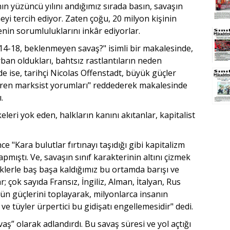
n yüzüncü yılını andığımız sırada basın, savaşın
eyi tercih ediyor. Zaten çoğu, 20 milyon kişinin
nin sorumluluklarını inkâr ediyorlar.
"14-18, beklenmeyen savaş?" isimli bir makalesinde,
rban oldukları, bahtsız rastlantıların neden
 ise, tarihçi Nicolas Offenstadt, büyük güçler
ren marksist yorumları" reddederek makalesinde
.
leri yok eden, halkların kanını akıtanlar, kapitalist
"Kara bulutlar fırtınayı taşıdığı gibi kapitalizm
apmıştı. Ve, savaşın sınıf karakterinin altını çizmek
klerle baş başa kaldığımız bu ortamda barışı ve
; çok sayıda Fransız, İngiliz, Alman, İtalyan, Rus
n güçlerini toplayarak, milyonlarca insanın
ve tüyler ürpertici bu gidişatı engellemesidir" dedi.
ş” olarak adlandırdı. Bu savaş süresi ve yol açtığı