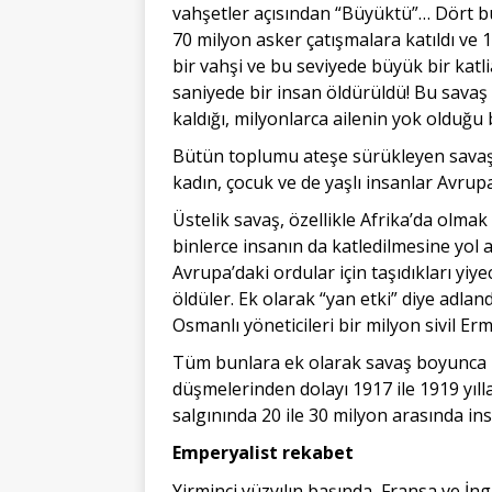
vahşetler açısından “Büyüktü”… Dört bu
70 milyon asker çatışmalara katıldı ve 
bir vahşi ve bu seviyede büyük bir kat
saniyede bir insan öldürüldü! Bu savaş
kaldığı, milyonlarca ailenin yok olduğu 
Bütün toplumu ateşe sürükleyen savaş m
kadın, çocuk ve de yaşlı insanlar Avrup
Üstelik savaş, özellikle Afrika’da olm
binlerce insanın da katledilmesine yol a
Avrupa’daki ordular için taşıdıkları y
öldüler. Ek olarak “yan etki” diye adlan
Osmanlı yöneticileri bir milyon sivil Er
Tüm bunlara ek olarak savaş boyunca in
düşmelerinden dolayı 1917 ile 1919 yılla
salgınında 20 ile 30 milyon arasında i
Emperyalist rekabet
Yirminci yüzyılın başında, Fransa ve İn