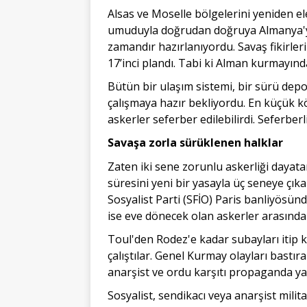
Alsas ve Moselle bölgelerini yeniden el
umuduyla doğrudan doğruya Almanya'ya 
zamandır hazırlanıyordu. Savaş fikirleri
17’inci plandı. Tabi ki Alman kurmayınd
Bütün bir ulaşım sistemi, bir sürü depo 
çalışmaya hazır bekliyordu. En küçük köy
askerler seferber edilebilirdi. Seferberl
Savaşa zorla sürüklenen halklar
Zaten iki sene zorunlu askerliği dayat
süresini yeni bir yasayla üç seneye çıka
Sosyalist Parti (SFİO) Paris banliyösünd
ise eve dönecek olan askerler arasında
Toul'den Rodez'e kadar subayları itip k
çalıştılar. Genel Kurmay olayları bast
anarşist ve ordu karşıtı propaganda ya
Sosyalist, sendikacı veya anarşist milit