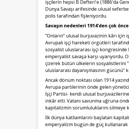
işçilerin hepsi B Defteri'e (1886'da Ge
Dünya Savaşı arifesinde ulusal seferberl
polis tarafından fişleniyordu.
Savaşın nedenleri 1914'den çok önce 
"Onların" ulusal burjuvazinin kârı için 
Avrupalı işçi hareketi örgütleri tarafı
sosyalist uluslararası işçi kongresinde
emperyalist savaşa karşı uyarıyordu. Ol
çizerek bütün ülkelerin sosyalistlerini
uluslararası dayanışmasının gücünü" k
Ancak dönüm noktası olan 1914 yazında, 
Avrupa partilerinin önde gelen yönetici
İşçi Partisi- kendi ulusal burjuvazileri
inkâr etti. Vatanı savunma uğruna önde 
kapitalizmin sorumluluklarını silmeye 
İlk dünya katliamlarını başlatan kapitali
emperyalizm bugün de güç kullanarak a