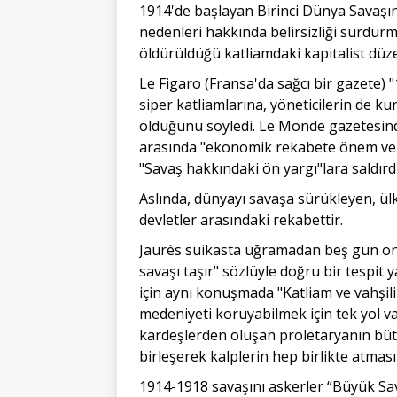
1914'de başlayan Birinci Dünya Savaşını
nedenleri hakkında belirsizliği sürdürm
öldürüldüğü katliamdaki kapitalist düze
Le Figaro (Fransa'da sağcı bir gazete) 
siper katliamlarına, yöneticilerin de ku
olduğunu söyledi. Le Monde gazetesinde
arasında "ekonomik rekabete önem ve
"Savaş hakkındaki ön yargı"lara saldırdı
Aslında, dünyayı savaşa sürükleyen, ülke
devletler arasındaki rekabettir.
Jaurès suikasta uğramadan beş gün önce 
savaşı taşır" sözlüyle doğru bir tespit y
için aynı konuşmada "Katliam ve vahşili
medeniyeti koruyabilmek için tek yol var
kardeşlerden oluşan proletaryanın bütü
birleşerek kalplerin hep birlikte atması 
1914-1918 savaşını askerler “Büyük Sava