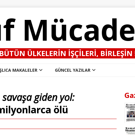
ıf Mücade
BÜTÜN ÜLKELERIN IŞÇILERI, BIRLEŞIN 
ŞLICA MAKALELER
GÜNCEL YAZILAR
Ga
 savaşa giden yol:
 milyonlarca ölü