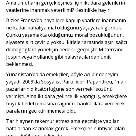
Ama umutların gerçekleşmesi için ikti­dara gelenlerin
vaatlerine inanmak yeterli mi? Kesinlikle hayır!
Bizler Fransa’da hayallere kapılıp vaatlere inanmanın
ne kadar pahalıya mal olduğunu yaşayarak gördük.
Çünkü yaşa­makta olduğumuz moral bozuk­luğunun,
siyasete sırt çevirip yoksul kitleler arasında aşırı sağcı
demagoglara yönelişin nedeni, geçmişte Mitterrand,
Jospin veya Hollande gibi palavracılardan ümit
beklenmesi.
Yunanistan’da da emekçiler, böyle acı bir deneyim
yaşadı. 2009’da Sosyalist Parti lideri Papandreu, “mali
pazarların diktatörlüğüne son vermek” sözünü
vermişti. Ama iktidara gelince ilk yaptığı iş, emekçilere
büyük bedel olmasına rağmen, bankacılara verilecek
paraların geciktirilmemesi oldu.
Tarih aynen tekerrür etmez ama geçmişte yapılan
hatalardan kaçınmak gerek. Emekçilerin ihtiyacı olan
umut değil, sınıf bilincidir.