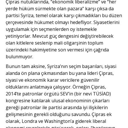
Çipras nutuklarında, “eko­nomik liberalizme” ve “her
yerde hüküm sürmekte olan pazara” karşı çıksa da
partisi Syriza, temel olarak karşı çıkmadıkları bu düzen
çerçevesinde hükumet olmayı hedefliyor. Siyasetlerini
uygulamak için seçmenlerden oy istemekle
yetiniyorlar. Mevcut güç dengesini değiştirebilecek
olan kitlelere seslenip mali oligarşinin toplum
üzerindeki hakimiyetine son vermesi için çağrıda
bulun­muyor.
Bunun tam aksine, Syriza’nın seçim başarıları, siyasi
alanda ön plana çıkmasından bu yana lideri Çipras,
siyasi ve eko­nomik karar vericilere güvenilir
olduklarını anlatmaya çalışıyor. Örneğin Çipras,
2014’te patronlar örgütü SEV’in (bir nevi TÜSİAD)
kongresine katılarak ulusal eko­nominin çıkarları
gereği patronlar ile partisi arasında iyi ilişkilerin
gelişmesinin gerekli olduğunu savundu. Çipras ek
olarak, Londra ve Washington’a giderek liberal
ekonomi çevreleriyle görüşerek, onları, “bazılarının