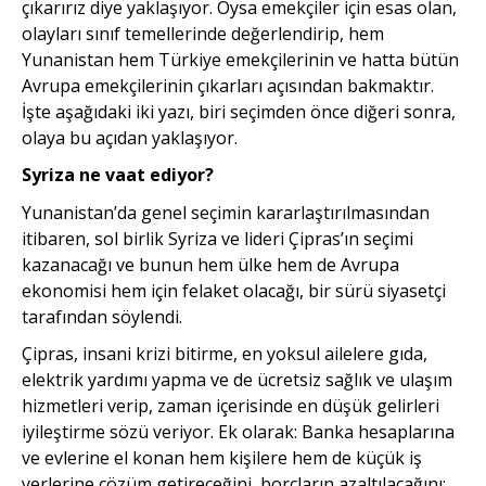
çıkarırız diye yaklaşıyor. Oysa emekçiler için esas olan,
olayları sınıf temellerinde değerlendirip, hem
Yunanistan hem Türkiye emekçilerinin ve hatta bütün
Avrupa emekçilerinin çıkarları açısından bakmaktır.
İşte aşağıdaki iki yazı, biri seçimden önce diğeri sonra,
olaya bu açıdan yaklaşıyor.
Syriza ne vaat ediyor?
Yunanistan’da genel seçimin kararlaştırılmasından
itibaren, sol birlik Syriza ve lideri Çipras’ın seçimi
kazanacağı ve bunun hem ülke hem de Avrupa
ekonomisi hem için felaket olacağı, bir sürü siyasetçi
tarafından söylendi.
Çipras, insani krizi bitirme, en yoksul ailelere gıda,
elektrik yardımı yapma ve de ücretsiz sağlık ve ulaşım
hizmet­leri verip, zaman içerisinde en düşük gelirleri
iyileştirme sözü veriyor. Ek olarak: Banka hesap­larına
ve evlerine el konan hem kişilere hem de küçük iş
yerlerine çözüm getireceğini, borçların azaltılacağını;