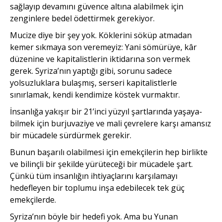
sağlayıp devamını güvence altına alabilmek için
zenginlere bedel ödettirmek gerekiyor.
Mucize diye bir şey yok. Köklerini söküp atmadan
kemer sıkmaya son veremeyiz: Yani sömürüye, kâr
düzenine ve kapi­talistlerin iktidarına son vermek
gerek. Syriza’nın yaptığı gibi, sorunu sadece
yolsuzluklara bulaşmış, serseri kapitalistlerle
sınırlamak, kendi kendimize köstek vurmaktır.
İnsanlığa yakışır bir 21’inci yüzyıl şartlarında yaşaya­
bilmek için burjuvaziye ve mali çevrelere karşı amansız
bir müca­dele sürdürmek gerekir.
Bunun başarılı olabilmesi için emekçilerin hep birlikte
ve bilinçli bir şekilde yürüteceği bir mücadele şart.
Çünkü tüm insan­lığın ihtiyaçlarını karşılamayı
hedefleyen bir toplumu inşa ede­bilecek tek güç
emekçilerde.
Syriza’nın böyle bir hedefi yok. Ama bu Yunan