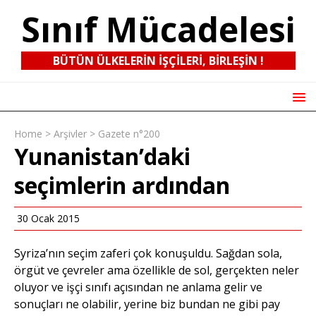
Sınıf Mücadelesi
BÜTÜN ÜLKELERIN IŞÇILERI, BIRLEŞIN !
Home
>
Arşivler
>
Gazete n°200
Yunanistan’daki
seçimlerin ardından
30 Ocak 2015
Syriza’nın seçim zaferi çok konuşuldu. Sağdan sola,
örgüt ve çevreler ama özellikle de sol, gerçekten neler
oluyor ve işçi sınıfı açısından ne anlama gelir ve
sonuçları ne olabilir, yerine biz bundan ne gibi pay