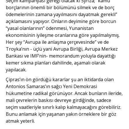
Seçim kampanyası gereği olacak ki Syriza; “kamu
borçlarının önemli bir bölümünü silmek ve de borç
ödemelerinin zamana yayılmasını dayatmak gerekli”
açıklamasını yapıyor. Onların deyimine göre borcun
“yasal olanlarının” ödenmesi, Yunanistan
ekonomisinin iyileşme oranlarına göre yapılmalıymış.
Her şey “Avrupa ile anlaşma çerçevesinde” ve de
Troyka’nın - üçlü yani Avrupa Birliği, Avrupa Merkez
Bankası ve IMF’nin- memorandum yoluyla dayattığı
kemer sıkma planları dahilinde, aşamalı olarak
yapılacak.
Çipras’ın ön gördüğü kararlar şu an iktidarda olan
Antonios Samaras’ın sağcı Yeni Demokrasi
hükumetine radikal görünüyor. Ancak bunların ileride,
mali çevrelerin baskısı devreye girdiğinde, sadece
seçim vaatle­riyle sınırlı kalıp kalmayacağını görebiliriz.
Bunu anlamak için yaşanan yakın örneklere bir göz
atmak yeterli.