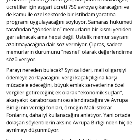
ücretliler için asgari ücreti 750 avroya çıkaracağını ve
de kamu ile özel sektörde bir istihdam yaratma
programı uygu­layacağını söylüyor. Samaras hükumeti
tarafından “gönderilen” memurların bir kısmı yeniden
geri alınacak ama hepsi değil. Üstelik memur sayısını
azaltmayacağına dair söz vermiyor. Çipras, sadece
memurların durumunu “nesnel” olarak değerlendirme
sözü veriyor.
Parayı nereden bulacak? Syriza lideri, mali oligarşiyi
ödemeye zorlayacağını, vergi kaçakçılığına karşı
mücadele edeceğini, büyük emlak servetle­rine özel
vergiler getireceğini; ek olarak “ekonomik suçları”,
akar­yakıt karaborsasını cezalandıra­cağını ve Avrupa
Birliği’nin ver­diği fonları, örneğin Mali İstikrar
Fonlarını, daha iyi kullanacağını anlatıyor. Yani ortada
dolaşan söylentilerin aksine Avrupa Birli­ği'nden hiç de
ayrılmayı düşün­müyor.