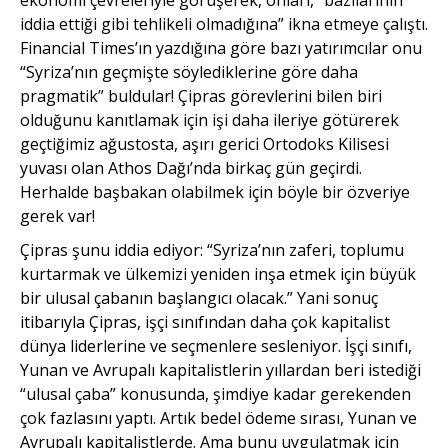
iddia ettiği gibi tehlikeli olmadığına” ikna etmeye çalıştı.
Financial Times’ın yazdı­ğına göre bazı yatırımcılar onu
“Syriza’nın geçmişte söyledikle­rine göre daha
pragmatik” buldular! Çipras görevlerini bilen biri
olduğunu kanıtlamak için işi daha ileriye götürerek
geçtiğimiz ağustosta, aşırı gerici Ortodoks Kilisesi
yuvası olan Athos Dağı’nda birkaç gün geçirdi.
Herhalde başbakan olabilmek için böyle bir özveriye
gerek var!
Çipras şunu iddia ediyor: “Syriza’nın zaferi, toplumu
kur­tarmak ve ülkemizi yeniden inşa etmek için büyük
bir ulusal çabanın başlangıcı olacak.” Yani sonuç
itibarıyla Çipras, işçi sını­fından daha çok kapitalist
dünya liderlerine ve seçmenlere sesleniyor. İşçi sınıfı,
Yunan ve Avrupalı kapitalistlerin yıllardan beri istediği
“ulusal çaba” konusunda, şimdiye kadar gerekenden
çok fazlasını yaptı. Artık bedel ödeme sırası, Yunan ve
Avrupalı kapitalistlerde. Ama bunu uygulatmak için