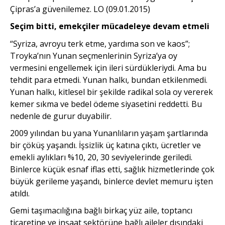
Çipras’a güvenilemez. LO (09.01.2015)
Seçim bitti, emekçiler mücadeleye devam etmeli
“Syriza, avroyu terk etme, yar­dıma son ve kaos”;
Troyka’nın Yunan seçmenlerinin Syriza’ya oy
vermesini engellemek için ileri sürdükleriydi. Ama bu
tehdit para etmedi. Yunan halkı, bundan etki­lenmedi.
Yunan halkı, kitlesel bir şekilde radikal sola oy vererek
kemer sıkma ve bedel ödeme siyasetini reddetti. Bu
nedenle de gurur duyabilir.
2009 yılından bu yana Yunanlıların yaşam şartlarında
bir çöküş yaşandı. İşsizlik üç katına çıktı, ücretler ve
emekli aylıkları %10, 20, 30 seviyelerinde geriledi.
Binlerce küçük esnaf iflas etti, sağlık hizmetlerinde çok
büyük gerileme yaşandı, binlerce devlet memuru işten
atıldı.
Gemi taşımacılığına bağlı birkaç yüz aile, toptancı
ticaretine ve inşaat sektörüne bağlı aileler dışındaki