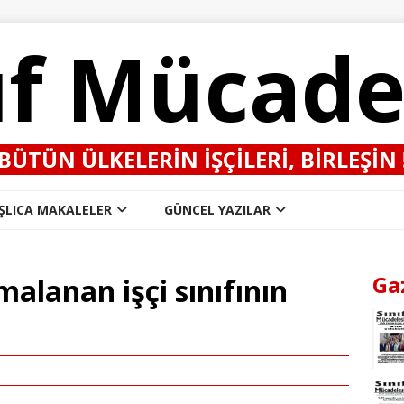
ıf Mücade
BÜTÜN ÜLKELERIN IŞÇILERI, BIRLEŞIN 
ŞLICA MAKALELER
GÜNCEL YAZILAR
Ga
alanan işçi sınıfının