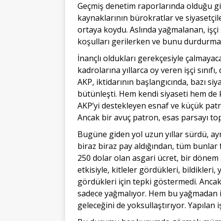
Geçmiş denetim raporlarında olduğu gib
kaynaklarının bürokratlar ve siyasetçil
ortaya koydu. Aslında yağmalanan, işçi s
koşulları gerilerken ve bunu durdurmak
İnançlı oldukları gerekçesiyle çalmaya
kadrolarına yıllarca oy veren işçi sını
AKP, iktidarının başlangıcında, bazı siya
bütünleşti. Hem kendi siyaseti hem de k
AKP’yi destekleyen esnaf ve küçük patro
Ancak bir avuç patron, esas parsayı topl
Bugüne giden yol uzun yıllar sürdü, ay
biraz biraz pay aldığından, tüm bunlar f
250 dolar olan asgari ücret, bir dönem 
etkisiyle, kitleler gördükleri, bildikleri
gördükleri için tepki göstermedi. Ancak 
sadece yağmalıyor. Hem bu yağmadan iş
geleceğini de yoksullaştırıyor. Yapılan 