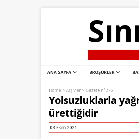
Sın
ANA SAYFA
BROŞÜRLER
BA
Home
>
Arşivler
>
Gazete n°276
Yolsuzluklarla yağm
ürettiğidir
03 Ekim 2021