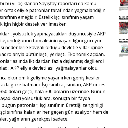
i bu yıl açıklanan Sayıştay raporları da kamu
er ortak eliyle patronlar tarafından yağmalandığını
ınıfının emeğidir; üstelik işçi sınıfının yaşam
 için hiçbir destek verilmezken.
cakları, yolsuzluk yapmayacakları düşüncesiyle AKP
fı, düşündüğünün tam aksinin yaşandığını görüyor.
si nedenlerle kavgalı olduğu devletle yıllar içinde
adrolarıyla bütünleşti, yerleşti. Ekonomik açıdan,
nlar aslında iktidardan fazla dışlanmış değillerdi.
adı; AKP eliyle devleti asıl yağmalayanlar oldu.
rıca ekonomik gelişme yaşanırken geniş kesiler
azla göze batmadı. İşçi sınıfı açısından, AKP öncesi
350 doları geçti, hala 300 doların üzerinde. Bunun
, yaşadıkları yolsuzluklara, sonuçta bir fayda
bugün patronlar, işçi sınıfının ürettiği zenginliği
çi sınıfına kalanlar her geçen gün azalıyor hem de
işler, yağmanın gerekçesi sadece.