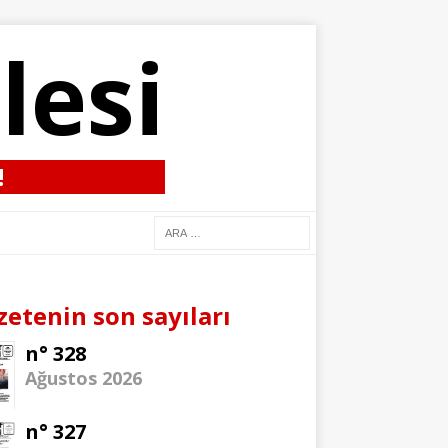
lesi
!
zetenin son sayıları
n° 328
Ağustos 2026
n° 327