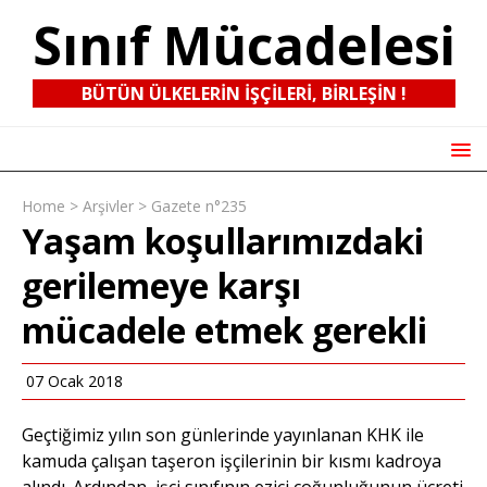
Sınıf Mücadelesi
BÜTÜN ÜLKELERIN IŞÇILERI, BIRLEŞIN !
Home
>
Arşivler
>
Gazete n°235
Yaşam koşullarımızdaki
gerilemeye karşı
mücadele etmek gerekli
07 Ocak 2018
Geçtiğimiz yılın son günlerinde yayınlanan KHK ile
kamuda çalışan taşeron işçilerinin bir kısmı kadroya
alındı. Ardından, işçi sınıfının ezici çoğunluğunun ücreti