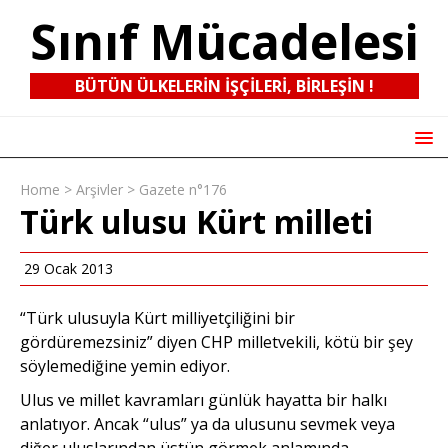
Sınıf Mücadelesi
BÜTÜN ÜLKELERIN IŞÇILERI, BIRLEŞIN !
Home
>
Arşivler
>
Gazete n°176
Türk ulusu Kürt milleti
29 Ocak 2013
“Türk ulusuyla Kürt milliyetçiliğini bir
gördüremezsiniz” diyen CHP milletvekili, kötü bir şey
söylemediğine yemin ediyor.
Ulus ve millet kavramları günlük hayatta bir halkı
anlatıyor. Ancak “ulus” ya da ulusunu sevmek veya
diğer uluslarından üstün görmek anlamında