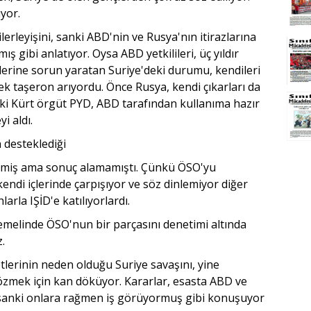
yor.
lerleyişini, sanki ABD'nin ve Rusya'nın itirazlarına
ş gibi anlatıyor. Oysa ABD yetkilileri, üç yıldır
dilerine sorun yaratan Suriye'deki durumu, kendileri
ek taşeron arıyordu. Önce Rusya, kendi çıkarları da
ki Kürt örgüt PYD, ABD tarafından kullanıma hazır
i aldı.
 desteklediği
emiş ama sonuç alamamıştı. Çünkü ÖSO'yu
ndi içlerinde çarpışıyor ve söz dinlemiyor diğer
arla IŞİD'e katılıyorlardı.
temelinde ÖSO'nun bir parçasını denetimi altında
.
tlerinin neden olduğu Suriye savaşını, yine
özmek için kan döküyor. Kararlar, esasta ABD ve
 sanki onlara rağmen iş görüyormuş gibi konuşuyor