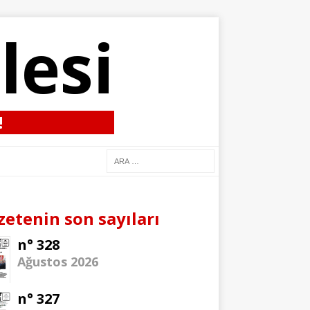
lesi
!
zetenin son sayıları
n° 328
Ağustos 2026
n° 327