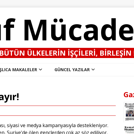
ıf Mücade
BÜTÜN ÜLKELERIN IŞÇILERI, BIRLEŞIN 
ŞLICA MAKALELER
GÜNCEL YAZILAR
Ga
ayır!
sı, siyasi ve medya kampanyasıyla destekleniyor.
ken, Suriye'de ölen gençlerden çok az söz ediliyor.