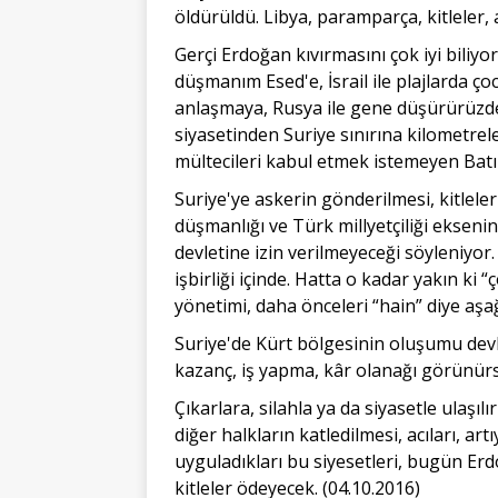
öldürüldü. Libya, paramparça, kitleler, a
Gerçi Erdoğan kıvırmasını çok iyi biliy
düşmanım Esed'e, İsrail ile plajlarda ço
anlaşmaya, Rusya ile gene düşürürüzden 
siyasetinden Suriye sınırına kilometrel
mültecileri kabul etmek istemeyen Batılı
Suriye'ye askerin gönderilmesi, kitleler
düşmanlığı ve Türk millyetçiliği eksenin
devletine izin verilmeyeceği söyleniyor
işbirliği içinde. Hatta o kadar yakın ki
yönetimi, daha önceleri “hain” diye aşağ
Suriye'de Kürt bölgesinin oluşumu devle
kazanç, iş yapma, kâr olanağı görünürse 
Çıkarlara, silahla ya da siyasetle ulaşılı
diğer halkların katledilmesi, acıları, a
uyguladıkları bu siyesetleri, bugün Erd
kitleler ödeyecek. (04.10.2016)