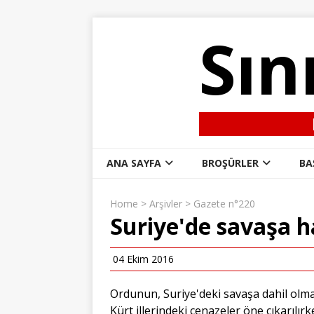
Sın
ANA SAYFA
BROŞÜRLER
BA
Home
>
Arşivler
>
Gazete n°220
Suriye'de savaşa h
04 Ekim 2016
Ordunun, Suriye'deki savaşa dahil olma
Kürt illerindeki cenazeler öne çıkarılır