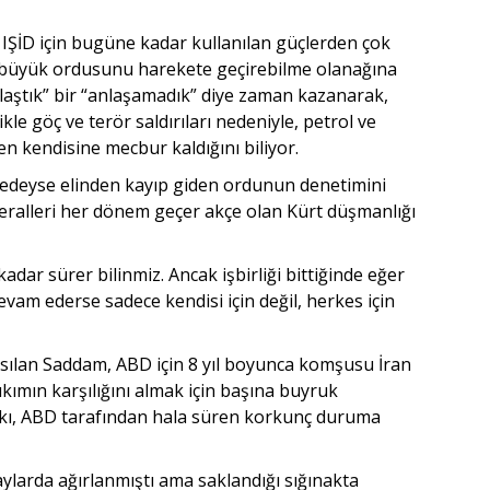
IŞİD için bugüne kadar kullanılan güçlerden çok
 büyük ordusunu harekete geçirebilme olanağına
nlaştık” bir “anlaşamadık” diye zaman kazanarak,
likle göç ve terör saldırıları nedeniyle, petrol ve
ken kendisine mecbur kaldığını biliyor.
edeyse elinden kayıp giden ordunun denetimini
eralleri her dönem geçer akçe olan Kürt düşmanlığı
kadar sürer bilinmiz. Ancak işbirliği bittiğinde eğer
am ederse sadece kendisi için değil, herkes için
sılan Saddam, ABD için 8 yıl boyunca komşusu İran
yıkımın karşılığını almak için başına buyruk
alkı, ABD tarafından hala süren korkunç duruma
aylarda ağırlanmıştı ama saklandığı sığınakta