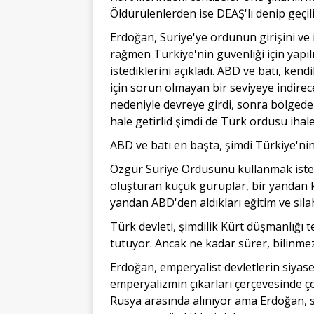
Öldürülenlerden ise DEAŞ'lı denip geçili
Erdoğan, Suriye'ye ordunun girişini ve i
rağmen Türkiye'nin güvenliği için yapılmı
istediklerini açıkladı. ABD ve batı, ken
için sorun olmayan bir seviyeye indirec
nedeniyle devreye girdi, sonra bölgede
hale getirlid şimdi de Türk ordusu ihaley
ABD ve batı en başta, şimdi Türkiye'nin
Özgür Suriye Ordusunu kullanmak ist
oluşturan küçük guruplar, bir yandan ke
yandan ABD'den aldıkları eğitim ve silahl
Türk devleti, şimdilik Kürt düşmanlığı 
tutuyor. Ancak ne kadar sürer, bilinmez
Erdoğan, emperyalist devletlerin siyase
emperyalizmin çıkarları çerçevesinde ç
Rusya arasında alınıyor ama Erdoğan,