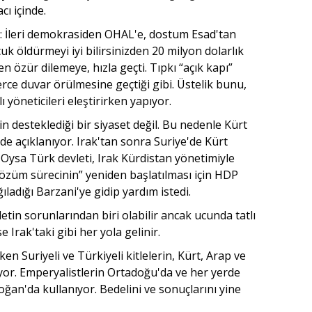
cı içinde.
or: İleri demokrasiden OHAL'e, dostum Esad'tan
cuk öldürmeyi iyi bilirsinizden 20 milyon dolarlık
özür dilemeye, hızla geçti. Tıpkı “açık kapı”
erce duvar örülmesine geçtiği gibi. Üstelik bunu,
 yöneticileri eleştirirken yapıyor.
in desteklediği bir siyaset değil. Bu nedenle Kürt
de açıklanıyor. Irak'tan sonra Suriye'de Kürt
. Oysa Türk devleti, Irak Kürdistan yönetimiyle
 “çözüm sürecinin” yeniden başlatılması için HDP
ıladığı Barzani'ye gidip yardım istedi.
tin sorunlarından biri olabilir ancak ucunda tatlı
Irak'taki gibi her yola gelinir.
rken Suriyeli ve Türkiyeli kitlelerin, Kürt, Arap ve
rtıyor. Emperyalistlerin Ortadoğu'da ve her yerde
oğan'da kullanıyor. Bedelini ve sonuçlarını yine