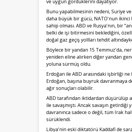
ve uygun gördüklerini dayatıyor.
Bunu yapabilmesinin nedeni, Suriye ve 
daha büyük bir gücü, NATO'nun ikinci
sahip olması. ABD ve Rusya'nın, bir “a
belki de işi bitirmesini beklediğini, özel
doğal gaz geçiş yollları tehdit altınday
Böylece bir yandan 15 Temmuz'da, ner
yeniden eline alırken diğer yandan gen
yoluna sürmüş oldu.
Erdoğan ile ABD arasındaki işbirliği ne 
Erdoğan, başına buyruk davranmaya dev
ağır sonuçları olabilir.
ABD tarafından iktidardan düşürülüp a
ile savaşmıştı. Ancak savaşın getirdiği 
davranınca sadece o değil, tüm Irak h
sürüklendi.
Libya'nin eski diktatörü Kaddafi de sar