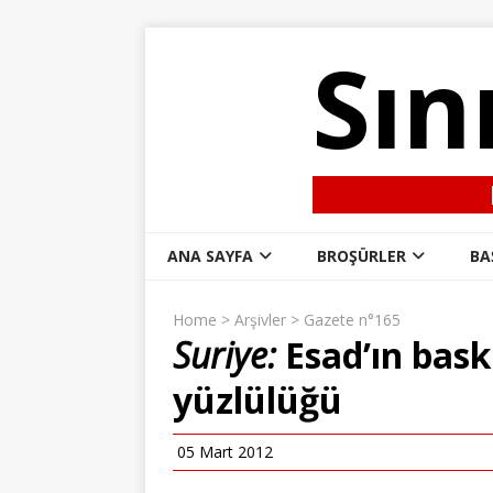
Sın
ANA SAYFA
BROŞÜRLER
BA
Home
>
Arşivler
>
Gazete n°165
Suriye:
Esad’ın baskı
yüzlülüğü
05 Mart 2012