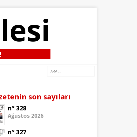
lesi
!
zetenin son sayıları
n° 328
Ağustos 2026
n° 327