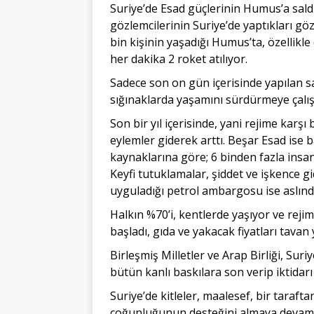
Suriye’de Esad güçlerinin Humus’a saldı
gözlemcilerinin Suriye’de yaptıkları g
bin kişinin yaşadığı Humus’ta, özellik
her dakika 2 roket atılıyor.
Sadece son on gün içerisinde yapılan sa
sığınaklarda yaşamını sürdürmeye çalış
Son bir yıl içerisinde, yani rejime karş
eylemler giderek arttı. Beşar Esad ise b
kaynaklarına göre; 6 binden fazla insan
Keyfi tutuklamalar, şiddet ve işkence gi
uyguladığı petrol ambargosu ise aslında
Halkın %70’i, kentlerde yaşıyor ve reji
başladı, gıda ve yakacak fiyatları tavan 
Birleşmiş Milletler ve Arap Birliği, Sur
bütün kanlı baskılara son verip iktidar
Suriye’de kitleler, maalesef, bir tara
çoğunluğunun desteğini almaya devam ede