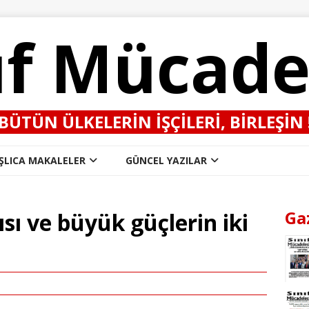
ıf Mücade
BÜTÜN ÜLKELERIN IŞÇILERI, BIRLEŞIN 
ŞLICA MAKALELER
GÜNCEL YAZILAR
Ga
sı ve büyük güçlerin iki