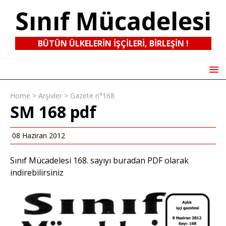
Sınıf Mücadelesi
BÜTÜN ÜLKELERIN IŞÇILERI, BIRLEŞIN !
Home
>
Arşivler
>
Gazete n°168
SM 168 pdf
08 Haziran 2012
Sınıf Mücadelesi 168. sayıyı buradan
PDF
olarak
indirebilirsiniz