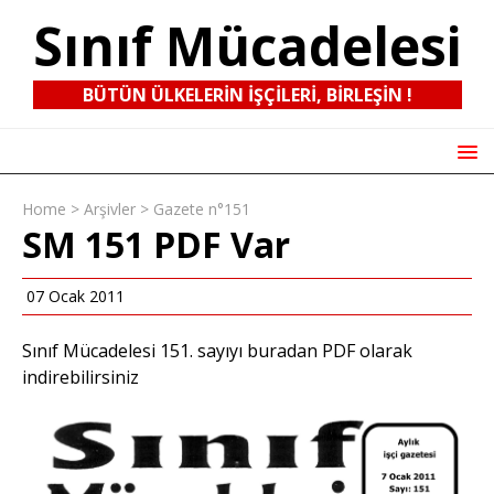
Sınıf Mücadelesi
BÜTÜN ÜLKELERIN IŞÇILERI, BIRLEŞIN !
Home
>
Arşivler
>
Gazete n°151
SM 151 PDF Var
07 Ocak 2011
Sınıf Mücadelesi 151. sayıyı buradan
PDF
olarak
indirebilirsiniz