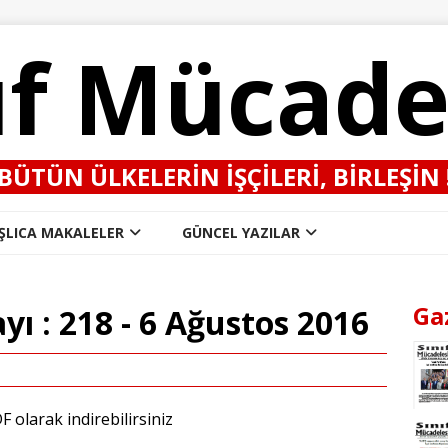
ıf Mücade
BÜTÜN ÜLKELERIN IŞÇILERI, BIRLEŞIN 
ŞLICA MAKALELER
GÜNCEL YAZILAR
Ga
yı : 218 - 6 Ağustos 2016
DF
olarak indirebilirsiniz