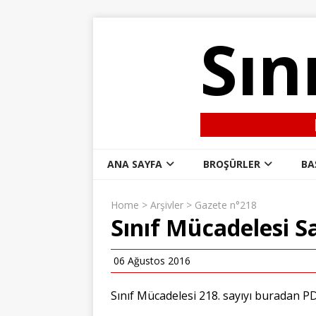
Sın
ANA SAYFA
BROŞÜRLER
BA
Home
>
Arşivler
>
Gazete n°218
Sınıf Mücadelesi Sa
06 Ağustos 2016
Sınıf Mücadelesi 218. sayıyı buradan
P