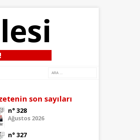
lesi
!
zetenin son sayıları
n° 328
Ağustos 2026
n° 327