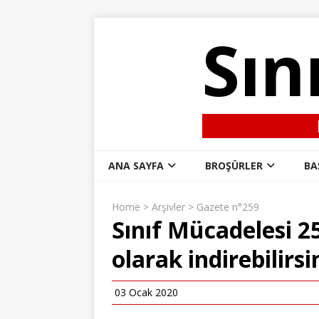
Sın
ANA SAYFA
BROŞÜRLER
BA
Home
>
Arşivler
>
Gazete n°259
Sınıf Mücadelesi 2
olarak indirebilirsi
03 Ocak 2020