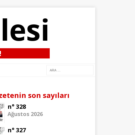
lesi
!
zetenin son sayıları
n° 328
Ağustos 2026
n° 327