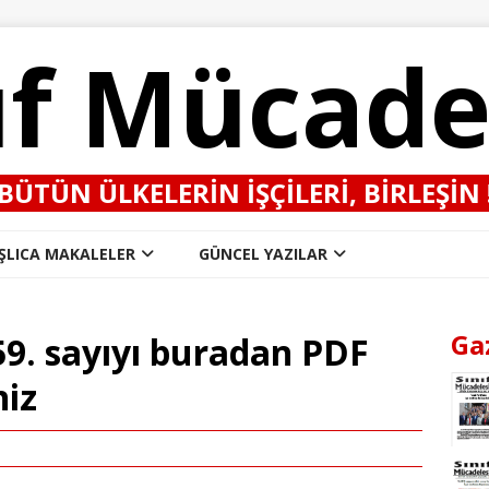
ıf Mücade
BÜTÜN ÜLKELERIN IŞÇILERI, BIRLEŞIN 
ŞLICA MAKALELER
GÜNCEL YAZILAR
Ga
59. sayıyı buradan PDF
niz